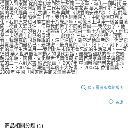
從個人到家國 從純潔初衷到死生契闊 一支筆，勾出一個時代 是
全球華人的大河記憶 是三代共讀的私密家書 華人創作史上最暢
銷的現代經典 三代共讀，雋永典藏 《親愛的安德烈》： 我們是
兩代人，中間隔個三十年。我們也是兩國人，中間隔個東西文
化。我們原來也可能在他十八歲那年，就像水上浮萍一樣各自蕩
開，從此天涯淡泊，但是我們做了不同的嘗試──我努力了，他
也回報以同等的努力。我認識了人生裡第一個十八歲的人，他也
第一次認識了自己的母親。──龍應台 三年，真的不短。回頭
看，我還真的同意你說的，這些通信，雖然是給讀者的，但是它
其實是我們最私己、最親密、最真實的手印，記下了、刻下了我
們的三年生活歲月──我們此生永遠不會忘記的生活歲月。──安
德烈 華人世界最坦率動人的世代對話，最機智幽默的母子交鋒
跨越年齡、國籍、文化與世代價值觀 扭轉百萬家庭親子溝通模
式的三十六封家書 締造紀錄 ‧ 2007年 中國時報開卷美好生活
書獎 ‧ 2007年 亞洲週刊年度十大好書 ‧ 2007年 香港書獎 ‧
2009年 中國「國家圖書館文津圖書獎」
顯示電腦版詳細說明
客服
商品相關分類 (1)