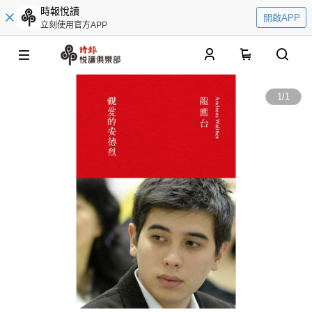
時報悅讀
開啟APP
立刻使用官方APP
0
1
/
1