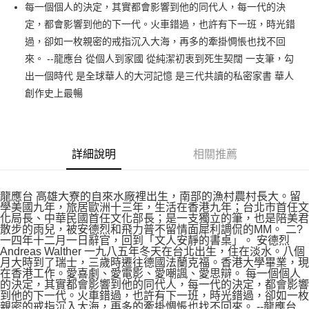
每一個個人的決定，其實都會影響到他的同代人，每一代的決
付款後全家取貨
定，都會影響到他的下一代。火車錯過，也許有下一班，時光錯
每筆NT$60，滿NT$499(含以上)免運費
過，卻如一枚親密的戒指沉入大海，再多的牽掛惆悵也找不回
付款後7-11取貨
來。 --龍應台 從個人到家國 從純潔初衷到死生契闊 一支筆，勾
每筆NT$60，滿NT$499(含以上)免運費
出一個時代 是全球華人的大河記憶 是三代共讀的私密家書 華人
創作史上最暢
宅配
每筆NT$100，滿NT$499(含以上)免運費
詳細說明
相關推薦
龍應台 高雄大寮的自來水廠裡出生，南部的漁村農村長大。留
學美國九年，旅居歐洲十三年，生活在香港九年；台北市首任文
化局長、中華民國首任文化部長；是一支獨立的筆，也是陪美君
散步的雨兒，被安德烈和飛力普不留情面犀利調侃的MM。 二?
一四年十二月一日辭官，回到「文人安靜的書桌」。 安德烈
Andreas Walther 一九八五年冬天在台北出生，住在淡水。八個
月大時到了瑞士，三歲時遷往德國法蘭克福。香港大學畢業，現
在香港工作。愛喜劇、愛電影、愛嘲諷、愛思辯。 每一個個人
的決定，其實都會影響到他的同代人，每一代的決定，都會影響
到他的下一代。火車錯過，也許有下一班，時光錯過，卻如一枚
親密的戒指沉入大海，再多的牽掛惆悵也找不回來。 --龍應台