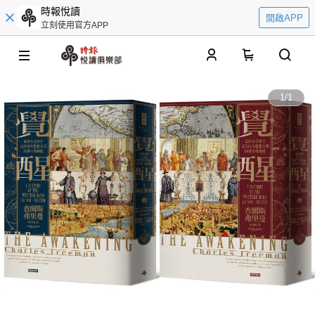
時報悅讀
開啟APP
立刻使用官方APP
0
1
/
1