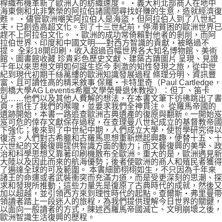
桿織布機革新了歐洲人的紡織速度。 ‧義大利北部商人在地中
海東側和北非繁榮的阿拉伯諸國間尋找好賺的生意，造就經濟復
甦。 ‧儘管歐洲嘲笑阿拉伯人是海盜，但阿拉伯人到了八世紀
末，已創造高超文化。到了十三世紀前，停滯貧困的歐洲世界已
趕不上阿拉伯文化。 ‧歐洲的成功常倚賴對他者的剝削，而阿
拉伯世界、印度和中國文明──對西方智識的貢獻，被略過不
提。 全彩18開印刷，收入超過百幅世界各大知名博物館、美術
館、圖書館收藏 珍貴彩色歷史文獻、建築古蹟圖片 呈現、見證
千年以來思想文明如何誕生迄今 刺激的知性發現之旅，從中世
紀到現代初期千絲萬縷的歐洲知識發展過程 條理分明、資訊豐
富、且可讀性高的精采敘事 保羅‧卡特里奇（Paul Cartledge，
劍橋大學AG Leventis希臘文學榮譽退休教授）：但丁、笛卡
兒……他們以及其他人費解的想法，在本書文筆下彷彿跳出了書
頁，抓住了我們的喉嚨，並要求我們全神貫注。 從羅馬帝國的
遺跡開始，本書一路追查歐洲古典遺產的復原與翻新。一開始岌
岌可危的倖存文獻保存過程，在查理曼八世紀成立的基督教帝國
下強化；後來到了中世紀中期，人們成立大學，使哲學研究得以
復活。人們對古希臘和古羅馬思想重新燃起興趣，便替十五、十
六世紀的文藝復興提供智識方面的動力；而文藝復興的美學、政
治和科學思想又靠著印刷機散布全歐洲。重大的是，歐洲遇見新
大陸以及因此而來的航海優勢；後者使歐洲的商人和殖民者獲得
了遍達全球的可及範圍。 本書細節栩栩如生，不只因為千年來
諸王的命運或者武裝衝突而充滿力道，而是受更深刻的思潮、探
求和發現所推動；這些力量先是復原了古典時代的成就，然後又
加以超越，並引領西方來到理性時代的起點。查爾斯‧弗里曼帶
領讀者踏上一段迷人的旅程，為我們提供理解今日世界的關鍵，
以面向一般讀者的方式，陳述西羅馬帝國滅亡、文明崩壞之後，
歐洲智識生活復興的歷程。