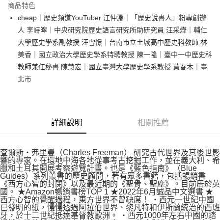
運送方式
商品特色
cheap｜歷史頻道YouTuber 江仲淵｜「歷史說書人」粉專創辦
付款後全家取貨
人 李峙皞｜中央研究院歷史語言研究所助研究員 汪采燁｜輔仁
每筆NT$60，滿NT$499(含以上)免運費
大學歷史學系副教授 汪雪憬｜台南市立土城高中歷史科教師 林
付款後7-11取貨
美香｜國立政治大學歷史學系特聘教授 陳一隆｜臺中一中歷史科
每筆NT$60，滿NT$499(含以上)免運費
教師兼任秘書 陳慧宏｜國立臺灣大學歷史學系教授 黃春木｜臺
北市
宅配
每筆NT$100，滿NT$499(含以上)免運費
詳細說明
相關推薦
查爾斯‧弗里曼（Charles Freeman） 研究古代世界及其後世影
響的專家。在環地中海各地從事考古挖掘工作，並在義大利、希
臘和土耳其開展考察遊覽計畫。也是《藍色指南》（Blue
Guides）系列叢書的歷史顧問，著有眾多書籍，包括暢銷書
《西方心智的封閉》以及最近期的《聖骨、聖塵》。目前居於英
國。 ★Amazon暢銷書榜TOP 1 ★2022年6月誠品中文選書 ★
西方心智的覺醒過程，東方世界不曾缺席！ ‧西元一世紀中國
已發明的紙，慢慢透過阿拉伯世界、黎凡特和伊斯蘭統治的西班
牙，於十二世紀抵達基督教歐洲。 ‧西元1000年左右中國的踏