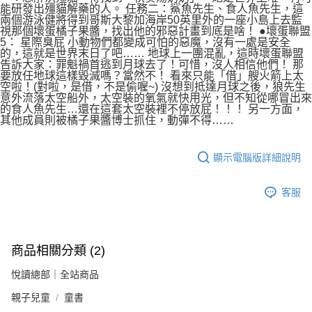
能研發出殭貓解藥的人。 任務二：鯊魚先生、食人魚先生，這
兩個游泳健將得到哥斯大黎加海岸50英里外的一座小島上去監
視那個壞蛋橘子果醬，找出他的邪惡計畫到底是啥！ ●壞蛋聯盟
5： 星際臭屁 小動物們都變成可怕的惡魔，沒有一處是安全
的，這就是世界末日了吧…… 地球上一團混亂，這時壞蛋聯盟
告訴大家：罪魁禍首逃到月球去了！可惜，沒人相信他們！ 那
要放任地球這樣毀滅嗎？當然不！ 看來只能「借」艘火箭上太
空啦！(對啦，是借，不是偷喔~) 沒想到抵達月球之後，狼先生
意外流落太空船外，太空裝的氧氣就快用光，但不知從哪冒出來
的食人魚先生…還在這套太空裝裡不停放屁！！！ 另一方面，
其他成員則被橘子果醬博士抓住，動彈不得……
顯示電腦版詳細說明
客服
商品相關分類 (2)
悅讀總部｜全站商品
親子兒童
童書