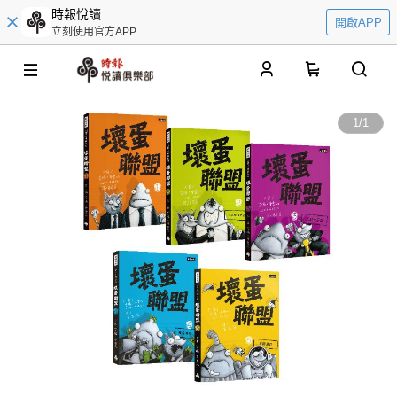
時報悅讀
開啟APP
立刻使用官方APP
0
1
/
1