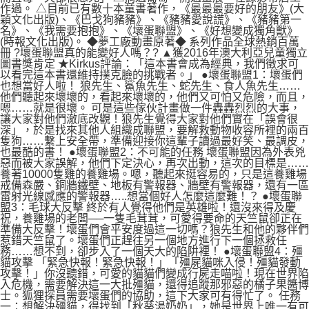
作過。 △目前已有數十本童書著作，《最最最要好的朋友》(大
穎文化出版)、《巴戈狗豬豬》、《豬豬愛說謊》、《豬豬第一
名》、《我需要抱抱》、《壞蛋聯盟》、《好想變成獨角獸》
(時報文化出版)。 ◆夢工廠動畫原著◆ 系列作品全球熱銷百萬
冊 ?壞蛋聯盟真的能變好人嗎？? ▲獲2016年澳大利亞兒童獨立
圖書獎肯定 ★Kirkus評論：「這本書會成為經典，我們徵求可
以看完這本書還維持撲克臉的挑戰者。」 ●壞蛋聯盟1：壞蛋們
也想當好人啦！ 狼先生、鯊魚先生、蛇先生、食人魚先生……
他們聽起來壞壞的，看起來壞壞的，他們又可怕又危險，而且，
嗯……就是很壞。 可是這些傢伙計畫做一件轟轟烈烈的大事，
讓大家對他們澈底改觀！狼先生覺得大家對他們實在「誤會很
深」，於是找來其他人組織成聯盟，要解救動物收容所裡的兩百
隻狗……繫上安全帶，準備迎接你這輩子讀過最好笑、最調皮，
也最酷的書！ ●壞蛋聯盟2：不可能的任務 壞蛋聯盟因為外表兇
惡而被大家誤解，他們下定決心，再次出動，這次的目標是……
養著10000隻雞的養雞場。嗯，聽起來挺容易的，只是這養雞場
戒備森嚴、銅牆鐵壁、地板有警報器、牆壁有警報器，還有一區
雷射光線感應的警報器…..想當個好人怎麼這麼難！？ ●壞蛋聯
盟3：毛球大反擊 終於有人覺得他們是英雄啦！還沒來得及慶
祝，養雞場的老闆──一隻毛茸茸，可愛得要命的天竺鼠卻正在
準備大反擊！壞蛋們會平安度過這一切嗎？狼先生和他的夥伴們
惹錯天竺鼠了。壞蛋們正趕往另一個地方進行下一個拯救任
務……想不到，卻步入了一個天大的陷阱裡！ ●壞蛋聯盟4：殭
貓攻擊 「緊急快報！緊急快報！」「殭屍貓咪入侵！殭貓發動
攻擊！」你沒聽錯，可愛的貓貓們變成行屍走喵啦！現在世界陷
入危機，需要解決這一大批殭貓，還得追蹤那邪惡的橘子果醬博
士。狐狸探員需要壞蛋們的協助，這下大家可有得忙了。 任務
一：想解決殭貓，得找到「秋葵湯奶奶」，她是世界上唯一有可