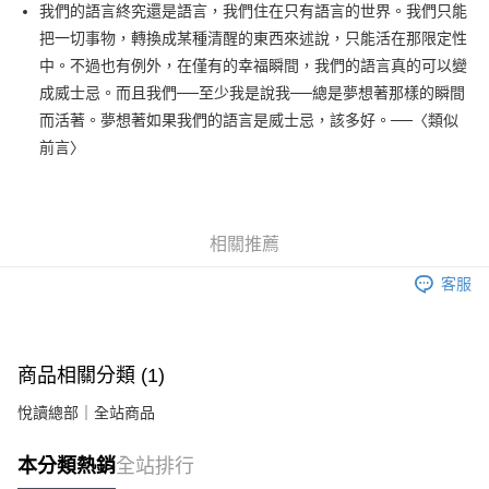
我們的語言終究還是語言，我們住在只有語言的世界。我們只能
付款後全家取貨
把一切事物，轉換成某種清醒的東西來述說，只能活在那限定性
每筆NT$60，滿NT$499(含以上)免運費
中。不過也有例外，在僅有的幸福瞬間，我們的語言真的可以變
付款後7-11取貨
成威士忌。而且我們──至少我是說我──總是夢想著那樣的瞬間
每筆NT$60，滿NT$499(含以上)免運費
而活著。夢想著如果我們的語言是威士忌，該多好。──〈類似
前言〉
宅配
每筆NT$100，滿NT$499(含以上)免運費
相關推薦
客服
商品相關分類 (1)
悅讀總部｜全站商品
本分類熱銷
全站排行