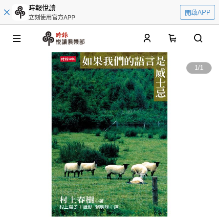
時報悅讀
開啟APP
立刻使用官方APP
0
1
/
1