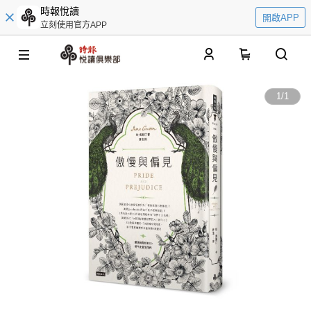
時報悅讀
開啟APP
立刻使用官方APP
0
1
/
1