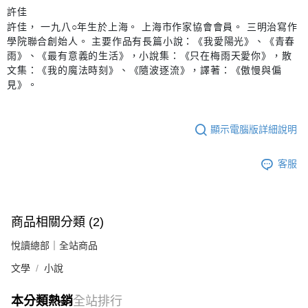
許佳
許佳， 一九八○年生於上海。 上海市作家協會會員。 三明治寫作
學院聯合創始人。 主要作品有長篇小說：《我愛陽光》、《青春
雨》、《最有意義的生活》，小說集：《只在梅雨天愛你》，散
文集：《我的魔法時刻》、《隨波逐流》，譯著：《傲慢與偏
見》。
顯示電腦版詳細說明
客服
商品相關分類 (2)
悅讀總部｜全站商品
文學
小說
本分類熱銷
全站排行