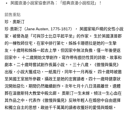
英國浪漫小說家協會評為：「經典浪漫小說桂冠」！
付款後全家取貨
每筆NT$60，滿NT$499(含以上)免運費
銷售重點
珍．奧斯汀
付款後7-11取貨
珍·奧斯汀（Jane Austen, 1775-1817）， 英國家喻戶曉的女性小說
每筆NT$60，滿NT$499(含以上)免運費
家，被譽為是「可與莎士比亞平起平坐」的作家。 生於英國漢普郡
宅配
的一棟牧師住宅，在家中排行第七，姊姊卡珊德拉是她的一生摯
每筆NT$100，滿NT$499(含以上)免運費
友。十歲時和姊姊一起去上學，但因家中無法負擔，僅一年後便返
回家中。 十二歲開始文學創作，寫作帶有戲仿性質的詩歌、故事和
劇本。二十歲時嘗試創作長篇小說。。三十八歲，《傲慢與偏見》
出版，小說大獲成功，一紙風行，同年十一月再版。 四十歲時被邀
至英國王室居所參觀，攝政王是她的忠實讀者。四十一歲時健康狀
況開始惡化，期間仍然繼續創作。次年七月十八日清晨離世，遺體
葬在溫徹斯特大教堂中殿北廊。 奧斯汀一生未嫁，傾注一生心血在
其作品之中。代表作《傲慢與偏見》反映年輕人在婚戀中自由選擇
和獨立自主的思想，啟迪千千萬萬的讀者收獲好的愛情與婚姻。