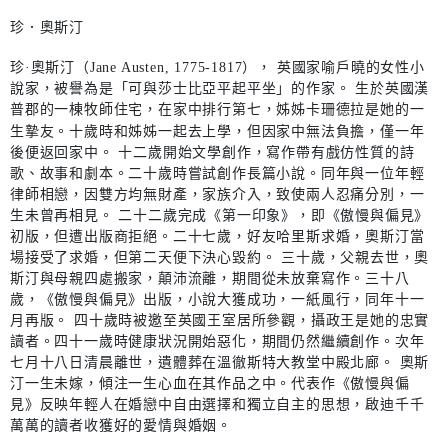
珍．奧斯汀
珍·奧斯汀（Jane Austen, 1775-1817）， 英國家喻戶曉的女性小
說家，被譽為是「可與莎士比亞平起平坐」的作家。 生於英國漢
普郡的一棟牧師住宅，在家中排行第七，姊姊卡珊德拉是她的一
生摯友。十歲時和姊姊一起去上學，但因家中無法負擔，僅一年
後便返回家中。 十二歲開始文學創作，寫作帶有戲仿性質的詩
歌、故事和劇本。二十歲時嘗試創作長篇小說。同年與一位年輕
律師相戀，因雙方均無財產，家族介入，致使兩人忍痛分別，一
生未曾再相見。 二十二歲完成《第一印象》，即《傲慢與偏見》
初版，但遭出版商拒絕。二十七歲，好友哈里斯求婚，奧斯汀當
場接受了求婚，但第二天便下決心毀約。 三十歲，父親去世，奧
斯汀與母親四處搬家，顛沛流離，期間從未放棄寫作。三十八
歲，《傲慢與偏見》出版，小說大獲成功，一紙風行，同年十一
月再版。 四十歲時被邀至英國王室居所參觀，攝政王是她的忠實
讀者。四十一歲時健康狀況開始惡化，期間仍然繼續創作。次年
七月十八日清晨離世，遺體葬在溫徹斯特大教堂中殿北廊。 奧斯
汀一生未嫁，傾注一生心血在其作品之中。代表作《傲慢與偏
見》反映年輕人在婚戀中自由選擇和獨立自主的思想，啟迪千千
萬萬的讀者收獲好的愛情與婚姻。