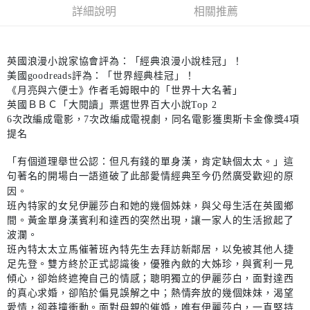
詳細說明
相關推薦
英國浪漫小說家協會評為：「經典浪漫小說桂冠」！
美國goodreads評為：「世界經典桂冠」！
《月亮與六便士》作者毛姆眼中的「世界十大名著」
英國ＢＢＣ「大閱讀」票選世界百大小說Top 2
6次改編成電影，7次改編成電視劇，同名電影獲奧斯卡金像獎4項
提名
「有個道理舉世公認：但凡有錢的單身漢，肯定缺個太太。」這
句著名的開場白一語道破了此部愛情經典至今仍然廣受歡迎的原
因。
班內特家的女兒伊麗莎白和她的幾個姊妹，與父母生活在英國鄉
間。黃金單身漢賓利和達西的突然出現，讓一家人的生活掀起了
波瀾。
班內特太太立馬催著班內特先生去拜訪新鄰居，以免被其他人捷
足先登。雙方終於正式認識後，優雅內斂的大姊珍，與賓利一見
傾心，卻始終遮掩自己的情感；聰明獨立的伊麗莎白，面對達西
的真心求婚，卻陷於偏見誤解之中；熱情奔放的幾個妹妹，渴望
愛情，卻莽撞衝動。面對母親的催婚，唯有伊麗莎白，一直堅持