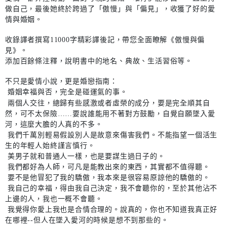
做自己，最後她終於跨過了「傲慢」與「偏見」，收獲了好的愛
情與婚姻。
收錄譯者撰寫11000字精彩譯後記，帶您全面瞭解《傲慢與偏
見》。
添加百餘條注釋，說明書中的地名、典故、生活習俗等。
不只是愛情小說，更是婚戀指南：
婚姻幸福與否，完全是碰運氣的事。
兩個人交往，總歸有些感激或者虛榮的成分，要是完全順其自
然，可不太保險……要說誰能用不著對方鼓勵，自覺自願墜入愛
河，這麼大膽的人真的不多。
我們千萬別輕易假設別人是故意來傷害我們。不能指望一個活生
生的年輕人始終謹言慎行。
美男子就和普通人一樣，也是要謀生過日子的。
我們都好為人師，可凡是能教出來的東西，其實都不值得聽。
要不是他冒犯了我的驕傲，我本來是很容易原諒他的驕傲的。
我自己的幸福，得由我自己決定，我不會聽你的，至於其他沾不
上邊的人，我也一概不會聽。
我覺得你愛上我也是合情合理的。說真的，你也不知道我真正好
在哪裡--但人在墜入愛河的時候是想不到那些的。