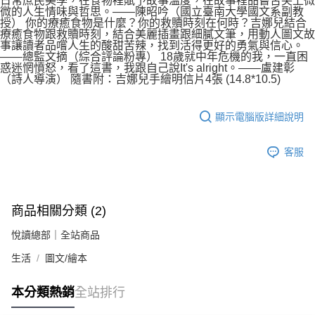
日常庶民美學，在食物裡賦予故事溫度，在故事裡品嘗舌尖上微
微的人生情味與哲思。——陳昭吟（國立臺南大學國文系副教
授） 你的療癒食物是什麼？你的救贖時刻在何時？吉娜兒結合
療癒食物跟救贖時刻，結合美麗插畫跟細膩文筆，用動人圖文故
事讓讀者品嚐人生的酸甜苦辣，找到活得更好的勇氣與信心。
——總監文摘（綜合評論粉專） 18歲就中年危機的我，一直困
惑迷惘憤怒，看了這書，我跟自己說It's alright。——盧建彰
（詩人導演） 隨書附：吉娜兒手繪明信片4張 (14.8*10.5)
顯示電腦版詳細說明
客服
商品相關分類 (2)
悅讀總部｜全站商品
生活
圖文/繪本
本分類熱銷
全站排行