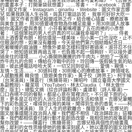
軍暢銷書《一看就會：吉娜兒教你鋼珠筆可愛彩繪》、《吉娜兒
的畫畫本子：打開筆袋就想畫》……等書。 ．Facebook：吉娜
兒 / 圖文作家 ．Instagram：ginarliu ．Website：圖文作家吉娜
兒 如果我跌落人生谷底，與其打電話訴苦， 我寧可好好大吃一
頓！ 圖文作者吉娜兒蛻變成熟之作，結合暖心插畫、療癒故事
與美食主題， 用30道靈魂食物為你補足能量，用30則感人故事
給你滿滿的愛與勇氣！ 小芬看著嘴裡塞了五花肉捲的小彥想
著：「這個笨拙的男人也許真的可以讓我幸福吧？」…… 侍者
送上酒香蒙布朗，相信還是一樣美味，但小美一口也沒吃，止不
住眼淚的想，如果沒有離婚，今天是他們第六個結婚紀念日……
吃著暖暖的麻油雞，想像外婆是怎樣料理好寄過來，淑芬忍不住
哭了，她知道就算再過五年，也負擔不起一個夠好、可以接外婆
過來住的環境…… 小心撕開熱騰騰的炸牛肉丸，她拍了一張和
炸牛肉丸的合照，傳給在冷戰中的玲。玲回傳一張假裝生氣的貼
圖，彼此通電話哈哈大笑，一切又回到從前…… 愛情、親情、
友情、生活……，30道料理，30則暖心的療癒故事。 跨領域名
人感動推薦 韓良憶（旅遊美食作家)、黃子佼（跨界王)、柯宇綸
（台灣演員)、陳嘉行（焦糖哥哥)、陳昭吟（國立臺南大學國文
系副教授)、蘿潔塔（YouTuber)、林太Claudia（「林太做什
麼」版主)、總監文摘（綜合評論粉專)、盧建彰（詩人導演) 一
口口吞嚥不同的餐點，都是心意在胃裡消化。不只是下廚的心
意，更多是正在吃的人消化日常度過的生活和情意。吉娜兒筆觸
下的彩色圖文，嚐得到台灣的美味，聞得到生命的香氣。——柯
宇綸（台灣演員） 除了人生的悲歡離合、酸甜苦辣，吉娜兒的
圖文故事還關注政治與人權。我們都不相信「政治歸政治」這種
事，我們都相信要付諸行動才能創造改變，我相信她的故事能夠
幫你改變。——陳嘉行（焦糖哥哥） 吉娜兒極具個性的繪畫風
格；犀利的女性思維使她的敘事深刻感人，她以濃厚的圖文詮釋