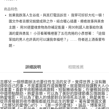
運送方式
商品特色
如果我跌落人生谷底，與其打電話訴苦， 我寧可好好大吃一頓！
付款後全家取貨
圖文作者吉娜兒蛻變成熟之作，結合暖心插畫、療癒故事與美食
每筆NT$60，滿NT$499(含以上)免運費
主題， 用30道靈魂食物為你補足能量，用30則感人故事給你滿
付款後7-11取貨
滿的愛與勇氣！ 小芬看著嘴裡塞了五花肉捲的小彥想著：「這個
每筆NT$60，滿NT$499(含以上)免運費
笨拙的男人也許真的可以讓我幸福吧？」…… 侍者送上酒香蒙布
朗，
宅配
每筆NT$100，滿NT$499(含以上)免運費
詳細說明
相關推薦
吉娜兒 一個想盡辦法也要任性生活的女子，覺得世界上沒有難
得倒自己的事，不是畫圖寫作或做雕塑，就是開班授課教大人小
孩畫畫。喜歡平底鞋勝過高跟鞋、短髮勝過長髮；在優雅與自信
中還帶點酷勁，熱愛音樂，可以為了美好的旋律節奏忘情跳舞；
熱愛電影，可以為了動人的情節對白哭得死去活來；熱愛美食，
從昂貴餐館到夜市攤販都能找到此生的摯愛。 著有愛情圖文書
《吉娜兒的愛情Caf?》、《差一步的愛情》，誠品、博客來冠