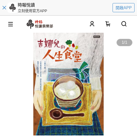
時報悅讀
開啟APP
立刻使用官方APP
0
1
/
1