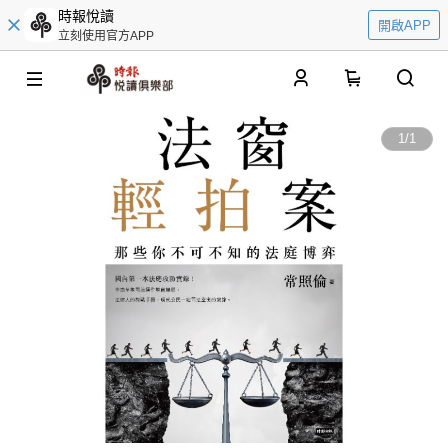
時報悅讀
開啟APP
立刻使用官方APP
0
1
/
1