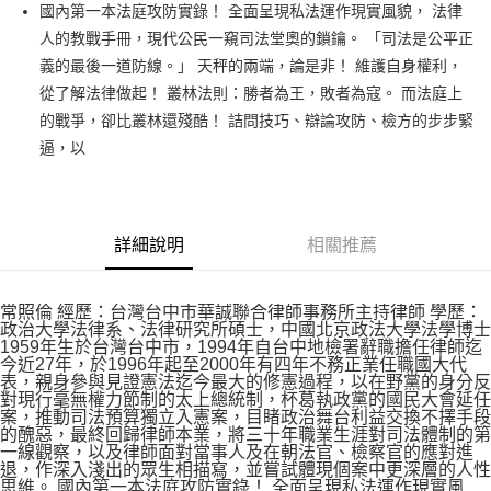
國內第一本法庭攻防實錄！ 全面呈現私法運作現實風貌， 法律
付款後全家取貨
人的教戰手冊，現代公民一窺司法堂奧的鎖鑰。 「司法是公平正
每筆NT$60，滿NT$499(含以上)免運費
義的最後一道防線。」 天秤的兩端，論是非！ 維護自身權利，
付款後7-11取貨
從了解法律做起！ 叢林法則：勝者為王，敗者為寇。 而法庭上
每筆NT$60，滿NT$499(含以上)免運費
的戰爭，卻比叢林還殘酷！ 詰問技巧、辯論攻防、檢方的步步緊
逼，以
宅配
每筆NT$100，滿NT$499(含以上)免運費
詳細說明
相關推薦
常照倫 經歷：台灣台中市華誠聯合律師事務所主持律師 學歷：
政治大學法律系、法律研究所碩士，中國北京政法大學法學博士
1959年生於台灣台中市，1994年自台中地檢署辭職擔任律師迄
今近27年，於1996年起至2000年有四年不務正業任職國大代
表，親身參與見證憲法迄今最大的修憲過程，以在野黨的身分反
對現行毫無權力節制的太上總統制，杯葛執政黨的國民大會延任
案，推動司法預算獨立入憲案，目睹政治舞台利益交換不擇手段
的醜惡，最終回歸律師本業，將三十年職業生涯對司法體制的第
一線觀察，以及律師面對當事人及在朝法官、檢察官的應對進
退，作深入淺出的眾生相描寫，並嘗試體現個案中更深層的人性
思維。 國內第一本法庭攻防實錄！ 全面呈現私法運作現實風