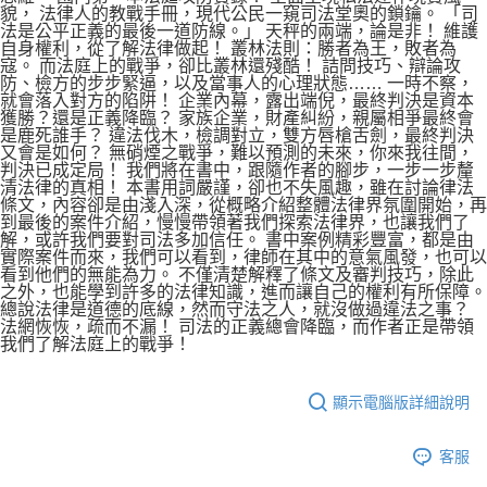
貌， 法律人的教戰手冊，現代公民一窺司法堂奧的鎖鑰。 「司
法是公平正義的最後一道防線。」 天秤的兩端，論是非！ 維護
自身權利，從了解法律做起！ 叢林法則：勝者為王，敗者為
寇。 而法庭上的戰爭，卻比叢林還殘酷！ 詰問技巧、辯論攻
防、檢方的步步緊逼，以及當事人的心理狀態…… 一時不察，
就會落入對方的陷阱！ 企業內幕，露出端倪，最終判決是資本
獲勝？還是正義降臨？ 家族企業，財產糾紛，親屬相爭最終會
是鹿死誰手？ 違法伐木，檢調對立，雙方唇槍舌劍，最終判決
又會是如何？ 無硝煙之戰爭，難以預測的未來，你來我往間，
判決已成定局！ 我們將在書中，跟隨作者的腳步，一步一步釐
清法律的真相！ 本書用詞嚴謹，卻也不失風趣，雖在討論律法
條文，內容卻是由淺入深，從概略介紹整體法律界氛圍開始，再
到最後的案件介紹，慢慢帶領著我們探索法律界，也讓我們了
解，或許我們要對司法多加信任。 書中案例精彩豐富，都是由
實際案件而來，我們可以看到，律師在其中的意氣風發，也可以
看到他們的無能為力。 不僅清楚解釋了條文及審判技巧，除此
之外，也能學到許多的法律知識，進而讓自己的權利有所保障。
總說法律是道德的底線，然而守法之人，就沒做過違法之事？
法網恢恢，疏而不漏！ 司法的正義總會降臨，而作者正是帶領
我們了解法庭上的戰爭！
顯示電腦版詳細說明
客服