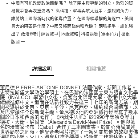
中國有可能改變政治體制嗎？ 除了民主與專制的對立，激烈的貿
付款後全家取貨
易戰爭會再次重演嗎？ 高科技、軍事與航太競爭，激烈的角力，
每筆NT$60，滿NT$499(含以上)免運費
誰將站上國際新時代的領導位置？ 在國際領導權的角逐中，美國
付款後7-11取貨
最大的阻礙是什麼？中國又將面臨何種危機？ 兩強相爭，誰能勝
每筆NT$60，滿NT$499(含以上)免運費
出？ 政治體制│經貿戰爭│地緣戰略│科技競賽│軍事角力│擴張
版圖 一
宅配
每筆NT$100，滿NT$499(含以上)免運費
詳細說明
相關推薦
董尼德 PIERRE-ANTOINE DONNET 法國作家、新聞工作者。
史特拉斯堡大學政治學碩士。在巴黎的法國國立東方語言文化學
院（INALCO）學習中文後，負笈台北師範大學、香港中文大學
繼續進修中文。繼而在法新社致力長達三十七年的新聞志業，期
間被派駐於北京、東京、華沙、尼克西亞、紐約聯合國總部，以
及巴黎擔任全球新聞主編。董尼德以他的亞洲旅行經歷寫了數本
關於日本和西藏的著作；《西藏生與死》於1990年榮獲亞歷山
德拉‧大衛‧尼爾獎（Alexandra David-Neel Prize）。他與著
名的漫畫家卡布（Cabu）合作了三本圖畫書。於關心時局闡述
世界局勢之同時，他配合老照片撰述了一系列關於他的故鄉奧佛
涅區的小鎮、火山、溫泉和城堡種種。從新聞工作退休後，董尼