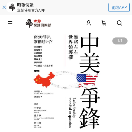
時報悅讀
開啟APP
立刻使用官方APP
0
1
/
1