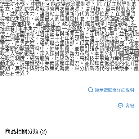
德筆耕不輟。 中國有可能改變政治體制嗎？ 除了民主與專制的
對立，激烈的貿易戰爭會再次重演嗎？ 高科技、軍事與航太競
爭，激烈的角力，誰將站上國際新時代的領導位置？ 在國際領
導權的角逐中，美國最大的阻礙是什麼？中國又將面臨何種危
機？ 兩強相爭，誰能勝出？ 政治體制│經貿戰爭│地緣戰略│科
技競賽│軍事角力│擴張版圖 一次盤點，完整分析 本書作者董尼
德，為法國法新社資深記者與新聞主編。深耕政治學，並長期旅
居亞洲學習中文。長達三十七年的媒體生涯，派駐北京、東京、
華沙、尼克西亞、紐約聯合國總部。以其資深的新聞資歷，從眾
多客觀的數據資料中，抽絲剝繭，並援引諸多新聞媒體的報導與
政治人物的觀點，深入探討國際勢力布局。本書分析中國與美國
在政治制度、經貿體質、地緣政治、高科技軍事角力等領域的互
動走勢，清楚盤整中美兩國歷年概況。並以拜登當選後的後川普
時期，其對中與對台政策的轉變，來分析新時代的中美競爭，誰
將左右世界？
顯示電腦版詳細說明
客服
商品相關分類 (2)