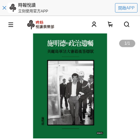
時報悅讀
開啟APP
立刻使用官方APP
0
1
/
1