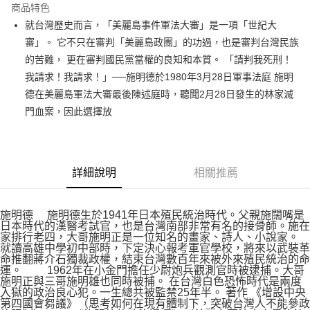
運送方式
商品特色
就台灣歷史而言，「美麗島事件軍法大審」是一項「世紀大
付款後全家取貨
審」。 它不只在審判「美麗島政團」的功過，也是審判台灣民族
每筆NT$60，滿NT$499(含以上)免運費
的苦難， 更在審判國民黨當權的良知和本質。 「請判我死刑！
付款後7-11取貨
我請求！我請求！」──施明德於1980年3月28日軍事法庭 施明
每筆NT$60，滿NT$499(含以上)免運費
德在美麗島軍法大審最後陳述庭時，聽聞2月28日發生的林家滅
門血案，因此選擇放
宅配
每筆NT$100，滿NT$499(含以上)免運費
詳細說明
相關推薦
施明德 施明德生於1941年日本殖民統治時代。父親施闊嘴是
日本時代的漢醫考試官，也是台灣南部非常有名的接骨師。施在
家排行老四，大哥施明正是一位知名的畫家、詩人、小說家。
就讀高雄中學初中部時，下定決心報考軍官學校，將來以武裝革
命推翻蔣介石獨裁政權，結束台灣數百年來被外來殖民統治的命
運。 1962年在小金門擔任少尉炮兵觀測官時被逮捕。大哥
施明正與三哥施明雄也同時被捕。 在台灣白色恐怖時代是兩度
入獄的政治良心犯。一生總共被監禁25年半。 著作 《增設中央
第四國會芻議》（思考如何在現有體制下，突破台灣人不能參政