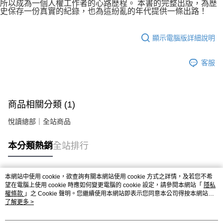
所以成為一個人權工作者的心路歷程。 本書的完整出版，為歷
史保存一份真實的紀錄，也為這紛亂的年代提供一條出路！
顯示電腦版詳細說明
客服
商品相關分類 (1)
悅讀總部｜全站商品
本分類熱銷
全站排行
本網站中使用 cookie，欲查詢有關本網站使用 cookie 方式之詳情，及若您不希
熱門標籤
望在電腦上使用 cookie 時應如何變更電腦的 cookie 設定，請參閱本網站「
隱私
權條款
」之 Cookie 聲明。您繼續使用本網站即表示您同意本公司得按本網站使
用條款之 Cookie 聲明使用 cookie。
了解更多 >