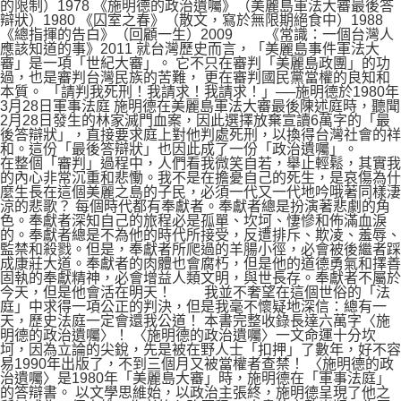
的限制）1978 《施明德的政治遺囑》（美麗島軍法大審最後答
辯狀）1980 《囚室之春》（散文，寫於無限期絕食中）1988
《總指揮的告白》（回顧一生）2009 《常識：一個台灣人
應該知道的事》2011 就台灣歷史而言，「美麗島事件軍法大
審」是一項「世紀大審」。 它不只在審判「美麗島政團」的功
過，也是審判台灣民族的苦難， 更在審判國民黨當權的良知和
本質。 「請判我死刑！我請求！我請求！」──施明德於1980年
3月28日軍事法庭 施明德在美麗島軍法大審最後陳述庭時，聽聞
2月28日發生的林家滅門血案，因此選擇放棄宣讀6萬字的「最
後答辯狀」，直接要求庭上對他判處死刑，以換得台灣社會的祥
和。這份「最後答辯狀」也因此成了一份「政治遺囑」。
在整個「審判」過程中，人們看我微笑自若，舉止輕鬆，其實我
的內心非常沉重和悲慟。我不是在擔憂自己的死生，是哀傷為什
麼生長在這個美麗之島的子民，必須一代又一代地吟哦著同樣淒
涼的悲歌？ 每個時代都有奉獻者。奉獻者總是扮演著悲劇的角
色。奉獻者深知自己的旅程必是孤單、坎坷、悽慘和佈滿血淚
的。奉獻者總是不為他的時代所接受，反遭排斥、欺凌、羞辱、
監禁和殺戮。但是，奉獻者所爬過的羊腸小徑，必會被後繼者踩
成康莊大道。奉獻者的肉體也會腐朽，但是他的道德勇氣和擇善
固執的奉獻精神，必會增益人類文明，與世長存。奉獻者不屬於
今天，但是他會活在明天！ 我並不奢望在這個世俗的「法
庭」中求得一項公正的判決，但是我毫不懷疑地深信：總有一
天，歷史法庭一定會還我公道！ 本書完整收錄長達六萬字〈施
明德的政治遺囑〉！ 〈施明德的政治遺囑〉一文命運十分坎
坷，因為立論的尖銳，先是被在野人士「扣押」了數年，好不容
易1990年出版了，不到三個月又被當權者查禁！ 〈施明德的政
治遺囑〉是1980年「美麗島大審」時，施明德在「軍事法庭」
的答辯書。 以文學思維始，以政治主張終，施明德呈現了他之