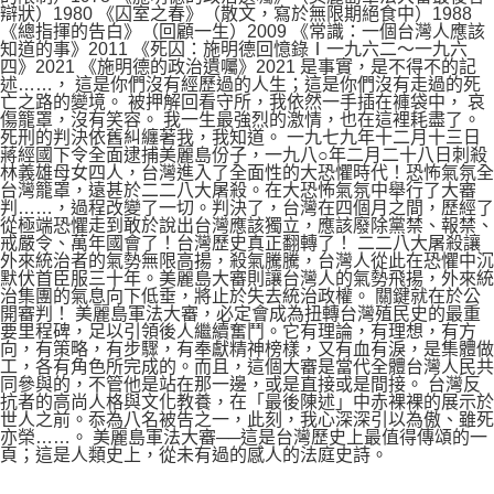
辯狀）1980 《囚室之春》（散文，寫於無限期絕食中）1988
《總指揮的告白》（回顧一生）2009 《常識：一個台灣人應該
知道的事》2011 《死囚：施明德回憶錄Ⅰ一九六二～一九六
四》2021 《施明德的政治遺囑》2021 是事實，是不得不的記
述……， 這是你們沒有經歷過的人生；這是你們沒有走過的死
亡之路的變境。 被押解回看守所，我依然一手插在褲袋中， 哀
傷籠罩，沒有笑容。 我一生最強烈的激情，也在這裡耗盡了。
死刑的判決依舊糾纏著我，我知道。 一九七九年十二月十三日
蔣經國下令全面逮捕美麗島份子，一九八○年二月二十八日刺殺
林義雄母女四人，台灣進入了全面性的大恐懼時代！恐怖氣氛全
台灣籠罩，遠甚於二二八大屠殺。在大恐怖氣氛中舉行了大審
判……，過程改變了一切。判決了，台灣在四個月之間，歷經了
從極端恐懼走到敢於說出台灣應該獨立，應該廢除黨禁、報禁、
戒嚴令、萬年國會了！台灣歷史真正翻轉了！ 二二八大屠殺讓
外來統治者的氣勢無限高揚，殺氣騰騰，台灣人從此在恐懼中沉
默伏首臣服三十年。美麗島大審則讓台灣人的氣勢飛揚，外來統
治集團的氣息向下低垂，將止於失去統治政權。 關鍵就在於公
開審判！ 美麗島軍法大審，必定會成為扭轉台灣殖民史的最重
要里程碑，足以引領後人繼續奮鬥。它有理論，有理想，有方
向，有策略，有步驟，有奉獻精神榜樣，又有血有淚，是集體做
工，各有角色所完成的。而且，這個大審是當代全體台灣人民共
同參與的，不管他是站在那一邊，或是直接或是間接。 台灣反
抗者的高尚人格與文化教養，在「最後陳述」中赤裸裸的展示於
世人之前。忝為八名被告之一，此刻，我心深深引以為傲、雖死
亦榮……。 美麗島軍法大審──這是台灣歷史上最值得傳頌的一
頁；這是人類史上，從未有過的感人的法庭史詩。