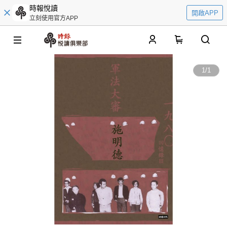
時報悅讀
開啟APP
立刻使用官方APP
0
1
/
1