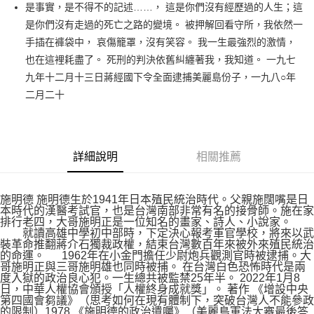
是事實，是不得不的記述……， 這是你們沒有經歷過的人生；這
付款後全家取貨
是你們沒有走過的死亡之路的變境。 被押解回看守所，我依然一
每筆NT$60，滿NT$499(含以上)免運費
手插在褲袋中， 哀傷籠罩，沒有笑容。 我一生最強烈的激情，
付款後7-11取貨
也在這裡耗盡了。 死刑的判決依舊糾纏著我，我知道。 一九七
每筆NT$60，滿NT$499(含以上)免運費
九年十二月十三日蔣經國下令全面逮捕美麗島份子，一九八○年
二月二十
宅配
每筆NT$100，滿NT$499(含以上)免運費
詳細說明
相關推薦
施明德 施明德生於1941年日本殖民統治時代。父親施闊嘴是日
本時代的漢醫考試官，也是台灣南部非常有名的接骨師。施在家
排行老四，大哥施明正是一位知名的畫家、詩人、小說家。
就讀高雄中學初中部時，下定決心報考軍官學校，將來以武
裝革命推翻蔣介石獨裁政權，結束台灣數百年來被外來殖民統治
的命運。 1962年在小金門擔任少尉炮兵觀測官時被逮捕。大
哥施明正與三哥施明雄也同時被捕。 在台灣白色恐怖時代是兩
度入獄的政治良心犯。一生總共被監禁25年半。 2022年1月8
日，中華人權協會頒授「人權終身成就獎」。 著作 《增設中央
第四國會芻議》（思考如何在現有體制下，突破台灣人不能參政
的限制）1978 《施明德的政治遺囑》（美麗島軍法大審最後答