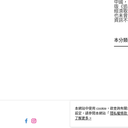
中國，
版《追
經濟取
也未曾
資訊不
本分類
本網站中使用 cookie，欲查詢有關
設定，請參閱本網站「
隱私權條款
使用 cookie。
了解更多 >