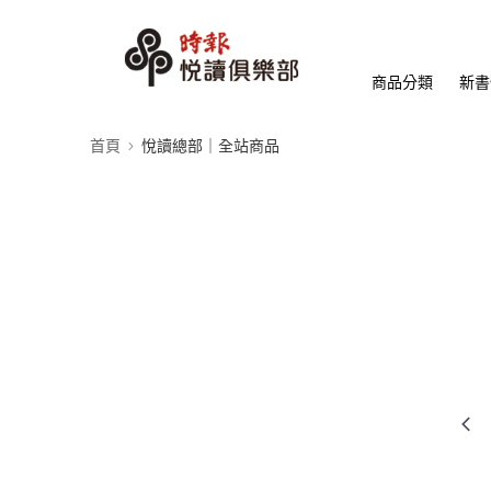
商品分類
新書
首頁
悅讀總部｜全站商品