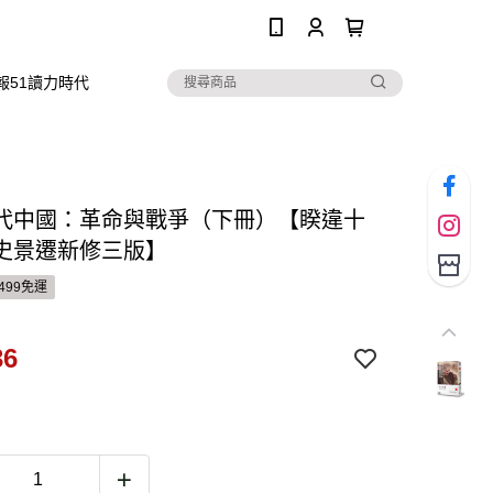
0
報51讀力時代
代中國：革命與戰爭（下冊）【睽違十
史景遷新修三版】
499免運
36