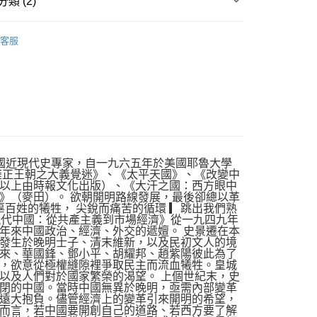
類 (2)
00，滿NT$499(含以上)免運費
｜全站商品
客服
歷史
知名的中國近現代史專家，自一九六五年於美國耶魯大學
雍正王朝之大義覺迷》、《太平天國》、《改變中
以上由時報文化出版）、《大汗之國：西方眼中
》（麥田）。 欲朝開明路線發展，最後卻總以革
辜百姓的犧牲， 尖銳而痛苦的循環 ▎跳出我們熟
尋現代中國：從共產主義到市場經濟》從一九四九年
年來中國政治、經濟、外交的遞嬗。 史景遷在本
發生於晚明士子、清末維新，以及民初文人的境
來、華國鋒、鄧小平、胡耀邦、趙紫陽彼此為了
，欲意從極權縫隙裡爭取民主而流血犧牲。皇城
以及人們對於國家繁榮的渴望。 上個世紀末，史
閉的中國。當時中國無異於晚明，亟需內部變革
遠大抱負。儘管經濟上的變革引來開明的希望，
而言，若中國要開創自己的道路、若西方要了解