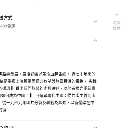
送方式
清除
499免運
紀錄
次付款
明路線發展，最後卻總以革命血腥告終， 近七十年來的
 總是重複上演著鞏固權力欲望與無辜百姓的犧牲， 尖銳
的循環 ▎跳出我們熟習的史觀論述，以他者眼光重新審
家取貨
中國如何成為中國！ ▎ 《追尋現代中國：從共產主義到市
0，滿NT$499(含以上)免運費
》從一九四九年國共分裂及韓戰為起始，以新儒學在中
1取貨
的復
0，滿NT$499(含以上)免運費