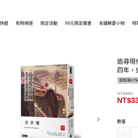
快遞
有時頻道
限定活動
99元限定藏書
本鋪解憂小物
時
追尋現
四年，
超取滿NT$
NT$480
NT$3
數量