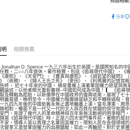
商品相關分
每筆NT$1
悅讀總部
分享
人文史哲
說明
相關推薦
 Jonathan D. Spence 一九三六年出生於英國，是國際
任教，二○○八年退休。著作極豐，包括《追尋現代中國》、《
《康熙》、《天安門》、《曹寅與康熙》、《胡若望的疑問》（
》（商務）、《婦人王氏之死》（麥田）、《利瑪竇的記憶宮殿
告終， 近七十年來的中國， 總是重複上演著鞏固權力欲望與無
觀論述，以他者眼光重新審視--中國如何成為中國！ ▎ 《追
裂及韓戰為起始，以新儒學在中國政界的復興收尾，展現了七十
明義寫道，晚明至今，中國權力階層總是缺乏和平轉移過程，曾
一九四九年後的中國依舊永無止盡地輪番上演。當毛澤東、周恩
鋒相對，檯面下是一代又一代的文人與百姓在禁錮的保守氛圍中
安門，見證了幾代人的革命精神與百年來無法斷絕的明爭暗鬥，
撰寫《追尋現代中國》時，正是六四天安門事件前，著眼的是封
不安，領導人皆以真理之名鞏固其權力，限制人民在各個領域的
次變革又激發鞏固權力的血腥鎮壓，如此一再輪迴。對於史景遷