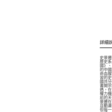
詳細
史景遷
歷史系
國》、
的中國
命血腥
習的史
國共分
書開宗
遇，在
權力機
前的天
景遷在
且動盪
但每一