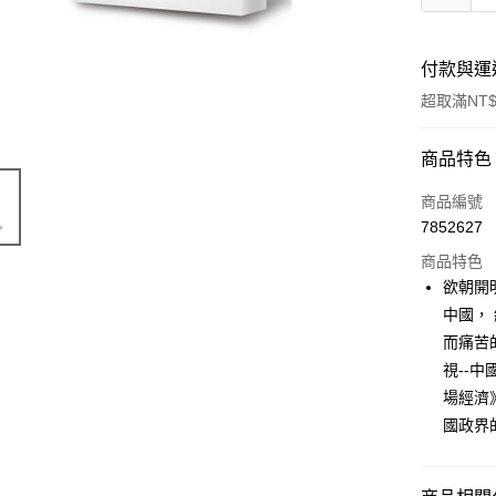
付款與運
超取滿NT$
付款方式
商品特色
信用卡一
商品編號
7852627
ATM付款
商品特色
欲朝開
運送方式
中國，
而痛苦
付款後全
視--
每筆NT$6
場經濟
付款後7-1
國政界
每筆NT$6
宅配