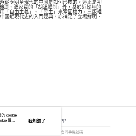
避從晚明至現代的中國是如何形成的，這正是初
胡錦濤、溫家寶的「胡溫體制」外，基於近幾年的
用「自由主義」、「民主」來鞏固權力，三版裡
中國近現代史的入門經典，亦補足了立場鮮明、
 cookie
kie 聲明
我知道了
官方APP