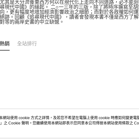
尤其是大分流後東西方何以在現代化上走向不同道路，必不能迴
尋現代中國》的緣起。 二○一三年的三版，除了將時序擴寫至
向，更有幅度地增加經濟影響政治之細節；而對於各政權如何運
絕跡。回顧《追尋現代中國》，讀者會發現本書不僅是西方了解
對等的兩岸史書的中立缺憾。
熱銷
全站排行
本網站使用 cookie 方式之詳情，及若您不希望在電腦上使用 cookie 時應如何變更電腦的
」之 Cookie 聲明。您繼續使用本網站即表示您同意本公司得按本網站使用條款之 Coo
關於我們
客服資訊
品牌故事
購物說明