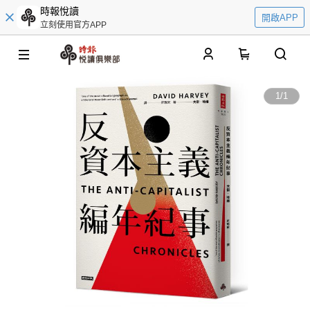
時報悅讀
開啟APP
立刻使用官方APP
0
1
/
1