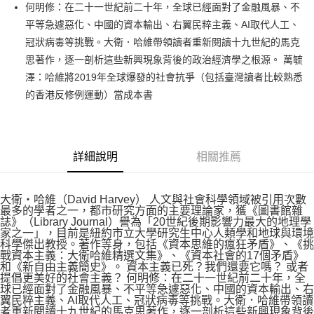
何明修：在二十一世紀前二十年，全球已經面對了金融風暴、不
付款後全家取貨
平等急遽惡化、中國的資本輸出、右翼民粹主義、AI取代人工、
每筆NT$60，滿NT$499(含以上)免運費
冠狀病毒等挑戰。大衛．哈維帶領讀者重新閱讀十九世紀的馬克
付款後7-11取貨
思著作，逐一剖析這些新興現象背後的政治經濟學之根源。 萬毓
每筆NT$60，滿NT$499(含以上)免運費
澤：哈維將2019年全球爆發的社會抗爭（包括臺灣讀者比較熟悉
的香港反修例運動）當成本書
宅配
每筆NT$100，滿NT$499(含以上)免運費
詳細說明
相關推薦
大衛‧哈維（David Harvey） 人文與社會科學領域被引用次數
最多的學者之一，都市研究方面的主要理論家，獲《圖書館雜
誌》（Library Journal）譽為「20世紀後期影響力最大的地理學
家之一」，目前是紐約市立大學研究生中心人類學和地球與環境
科學傑出教授。著作等身，包括《資本思維的瘋狂矛盾》、《挑
戰資本主義：大衛哈維精選文集》、《資本社會的17個矛盾》
和《新自由主義簡史》。 資本主義已死？我們還要它嗎？ 或者
提倡更美好的社會主義？ 何明修：在二十一世紀前二十年，全
球已經面對了金融風暴、不平等急遽惡化、中國的資本輸出、右
翼民粹主義、AI取代人工、冠狀病毒等挑戰。大衛．哈維帶領讀
者重新閱讀十九世紀的馬克思著作，逐一剖析這些新興現象背後