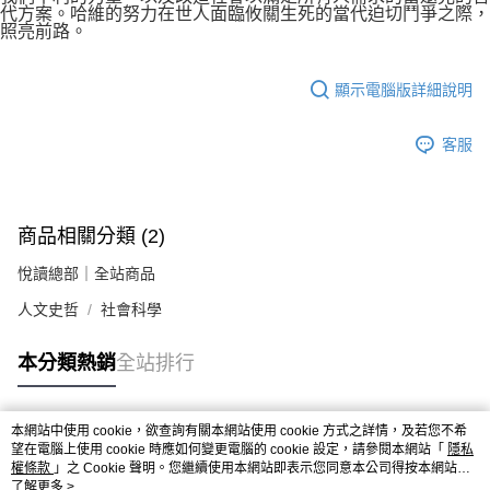
代方案。哈維的努力在世人面臨攸關生死的當代迫切鬥爭之際，
照亮前路。
顯示電腦版詳細說明
客服
商品相關分類 (2)
悅讀總部｜全站商品
人文史哲
社會科學
本分類熱銷
全站排行
本網站中使用 cookie，欲查詢有關本網站使用 cookie 方式之詳情，及若您不希
熱門標籤
望在電腦上使用 cookie 時應如何變更電腦的 cookie 設定，請參閱本網站「
隱私
權條款
」之 Cookie 聲明。您繼續使用本網站即表示您同意本公司得按本網站使
用條款之 Cookie 聲明使用 cookie。
了解更多 >