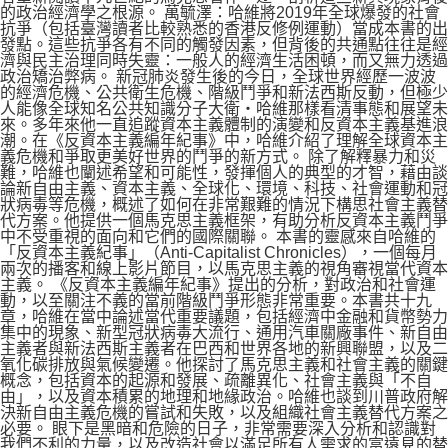
的政治經濟學之根源。 萬毓澤：哈維將2019年全球爆發的社會
抗爭（包括臺灣讀者比較熟悉的香港反修例運動）當成本書的出
發點。這些抗爭各有不同的觸發因素，但背後的共通點往往是經
濟與民主治理同時失靈：一般人的經濟生活困頓，而又無力透過
政治矯治弊病。 新冠肺炎發生後的今日，全球世界經歷一波波
的經濟危機、公共衛生危機、階級鬥爭和新法西斯反動，但極少
人能像全球知名公共知識分子大衛‧哈維那樣看清事態和展望未
來。多年來他一直追蹤資本主義體制的演變和反資本主義基進浪
潮。在《反資本主義編年紀事》中，哈維介紹了理解全球資本主
義危機和爭取更美好世界的鬥爭的新方式。 除了解釋暴力和災
難，哈維也闡述希望和可能性，發揮個人的典型的才智，藉由談
論新自由主義、資本主義、全球化、環境、科技、社會運動和冠
狀病毒等危機，概述了如何在非常艱難的情況下構思社會主義替
代方案。他提供一個馬克思主義框架，有助分析反資本主義鬥爭
中不受重視的面向和它們的國際關聯。 本書的靈感來自哈維的
「反資本主義紀事」（Anti-Capitalist Chronicles），一個每月
兩次的播客和線上影片節目，以馬克思主義的視角審視當代資本
主義。 《反資本主義編年紀事》提出的分析，對政治和社會運
動，以至關注不義的當前階級鬥爭形態非常重要。本書共十九
章，哈維在當中論述當代重要議題，包括經濟中金融和貨幣勢力
集中的現象、新型冠狀病毒大流行、通用汽車關廠事件、新自由
主義者與新法西斯主義者在巴西和世界各地的新興聯盟，以及二
氧化碳排放與氣候變遷。他探討了馬克思主義和社會主義的關鍵
概念，包括資本的起源和發展、疏離異化、社會主義與「不自
由」，以及資本積累的地理和地緣政治。哈維也談到川普政府解
決新自由主義危機的嘗試和失敗，以及組織社會主義替代方案之
必要。 眼下是黑暗和危險的日子，非常需要深入分析和認識對
我們不利的力量，以及改造社會以滿足所有人需求的富遠見的替