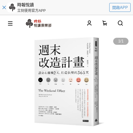
時報悅讀
開啟APP
立刻使用官方APP
0
1
/
1