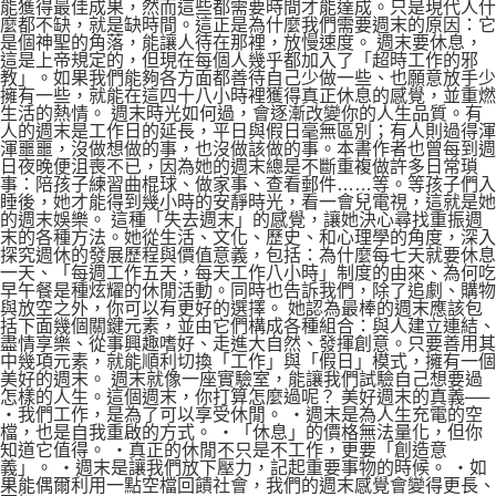
能獲得最佳成果，然而這些都需要時間才能達成。只是現代人什
麼都不缺，就是缺時間。這正是為什麼我們需要週末的原因：它
是個神聖的角落，能讓人待在那裡，放慢速度。 週末要休息，
這是上帝規定的，但現在每個人幾乎都加入了「超時工作的邪
教」。如果我們能夠各方面都善待自己少做一些、也願意放手少
擁有一些，就能在這四十八小時裡獲得真正休息的感覺，並重燃
生活的熱情。 週末時光如何過，會逐漸改變你的人生品質。有
人的週末是工作日的延長，平日與假日毫無區別；有人則過得渾
渾噩噩，沒做想做的事，也沒做該做的事。本書作者也曾每到週
日夜晚便沮喪不已，因為她的週末總是不斷重複做許多日常瑣
事：陪孩子練習曲棍球、做家事、查看郵件……等。等孩子們入
睡後，她才能得到幾小時的安靜時光，看一會兒電視，這就是她
的週末娛樂。 這種「失去週末」的感覺，讓她決心尋找重振週
末的各種方法。她從生活、文化、歷史、和心理學的角度，深入
探究週休的發展歷程與價值意義，包括：為什麼每七天就要休息
一天、「每週工作五天，每天工作八小時」制度的由來、為何吃
早午餐是種炫耀的休閒活動。同時也告訴我們，除了追劇、購物
與放空之外，你可以有更好的選擇。 她認為最棒的週末應該包
括下面幾個關鍵元素，並由它們構成各種組合：與人建立連結、
盡情享樂、從事興趣嗜好、走進大自然、發揮創意。只要善用其
中幾項元素，就能順利切換「工作」與「假日」模式，擁有一個
美好的週末。 週末就像一座實驗室，能讓我們試驗自己想要過
怎樣的人生。這個週末，你打算怎麼過呢？ 美好週末的真義──
‧我們工作，是為了可以享受休閒。 ‧週末是為人生充電的空
檔，也是自我重啟的方式。 ‧「休息」的價格無法量化，但你
知道它值得。 ‧真正的休閒不只是不工作，更要「創造意
義」。 ‧週末是讓我們放下壓力，記起重要事物的時候。 ‧如
果能偶爾利用一點空檔回饋社會，我們的週末感覺會變得更長、