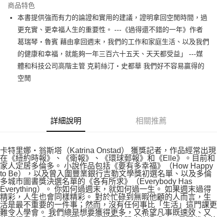
運送方式
商品特色
本書提供強而有力的論證和實用的建議，證明拿回空閒時間，過
付款後全家取貨
更充實、更幸福人生的重要性。 ---《過得還不錯的一年》作者
每筆NT$60，滿NT$499(含以上)免運費
葛瑞琴‧魯賓 藉由拿回週末，我們的工作和家庭生活、以及我們
付款後7-11取貨
的健康和幸福，就能夠一年三百六十五天、天天都受益」 ---媒
每筆NT$60，滿NT$499(含以上)免運費
體和科技公司高階主管 克莉絲汀‧史都華 我們好不容易贏得的
空閒
宅配
每筆NT$100，滿NT$499(含以上)免運費
詳細說明
相關推薦
卡特里娜‧翁斯塔（Katrina Onstad） 獲獎記者，作品經常出現
在《紐約時報》、《衛報》、《環球郵報》和《Elle》。目前和
家人定居多倫多。 小說作品包括《要有多幸福》（How Happy
to Be），以及曾入圍豐業銀行吉勒文學獎初選名單、以及多倫
多城市圖書獎決選名單的《各有所求》（Everybody Has
Everything）。 你如何過週末，就如何過一生。 如果週末過得
精彩，人生也會同樣精彩。 對於忙碌到無暇他顧的人而言，生
活是最不重要的一件事；然而，沒有任何事比「生活」這門課更
難令人學會。 我們總是想要獲得更多，又希望凡事既速效、又