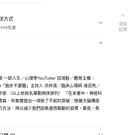
送方式
清除
499免運
紀錄
次付款
 一郎人生／心理學YouTuber 田鴻魁／體育主播、
cast「跑步不要聽」主持人 洪仲清／臨床心理師 海苔熊／
作家 （以上依姓名筆劃順序排列） 「在本書中，神經科
家取貨
德森．布魯爾提出一項很了不起的突破：根據大腦構造
0，滿NT$499(含以上)免運費
的方法，用以減少我們因焦慮而驅動的習慣。畢竟，焦
1取貨
0，滿NT$499(含以上)免運費