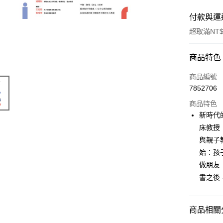
付款與運
超取滿NT$
付款方式
商品特色
信用卡一
商品編號
7852706
ATM付款
商品特色
新時代
運送方式
床教授
與親子
付款後全
始：孩
每筆NT$6
做朋友
付款後7-1
書之後
每筆NT$6
宅配
商品相關分
每筆NT$1