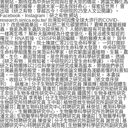
普網站，期待成為中央研究院與社會大眾的橋梁，將論文轉化為
親民易懂的報導，邀請大家一起永保好奇心，探索這世界！ 曾
出版《研之有物：穿越古今！中研院的25堂人文公開課》。
Facebook、Instagram｜研之有物 網站：
research.sinica.edu.tw/ 台灣如何因應全球大流行的COVID-
19？ 改造細菌基因，可以把二氧化碳變燃料？ 觀察真菌獵殺線
蟲，竟能為寄生蟲防治提供解方？ 人類的斷肢有可能像斑馬魚
一樣再生嗎？ 解析大腦神經為什麼會退化，看見治癒失智症的
曙光？ RNA剪接、CRISPR基因編輯，預約醫療大未來？ 與中
研院院長廖俊智、院士陳建仁等21位生命科學家， 一同打開好
奇心、激發想像力， 體驗機智的生命科學大發現！ 中央研究院
生命科學組匯集台灣頂尖科學家，研究範圍涵蓋植物、生醫、農
業、生化、基因等領域，是世界級的生命科學研究重鎮。 透過
《研之有物：見微知著！中研院的21堂生命科學課》，中研院
研之有物團隊以21位科學家的研究成果為藍本，帶領我們參訪
台灣最高學術殿堂，將艱深的學術論文轉譯為淺顯易懂的科普知
識，一窺中研院在生命科學領域的重大突破與創見。 本書採
訪、收錄以下中央研究院學者團隊之研究成果（依文章序排
列）： 薛雁冰│分子生物研究所副研究員 陳振輝│細胞與個體生
物學研究所助研究員 曾庸哲│細胞與個體生物學研究所助研究員
王忠信│生物多樣性研究中心副研究員 鍾國芳│生物多樣性研究
中心副研究員 李秀敏│分子生物研究所特聘研究員 蔡宜芳│分子
生物研究所特聘研究員 王中茹│植物暨微生物研究所副研究員
徐麗芬│農業生物科技研究中心特聘研究員 林榮信│應用科學研
究中心、生醫轉譯研究中心、生物醫學科學研究所合聘研究員
潘文涵│生物醫學科學研究所特聘研究員 陳儀莊│生物醫學科學
研究所特聘研究員 陳俊安│分子生物研究所副研究員 謝世良│基
因體研究中心特聘研究員 胡哲銘│生物醫學科學研究所副研究員