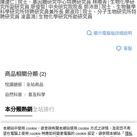
陳建仁│院士、基因體研究中心特聘研究員 林曉青│生物化學研
究所副研究員 廖俊智│中央研究院院長 郭沛恩│院士、生物醫學
科學研究所特聘研究員兼所長 鄭淑珍│院士、分子生物研究所特
聘研究員 凌嘉鴻│生物化學研究所助研究員
顯示電腦版詳細說明
客服
商品相關分類 (2)
悅讀總部｜全站商品
自然科普
普及科學
本分類熱銷
全站排行
本網站中使用 cookie，欲查詢有關本網站使用 cookie 方式之詳情，及若您不希
熱門標籤
望在電腦上使用 cookie 時應如何變更電腦的 cookie 設定，請參閱本網站「
隱私