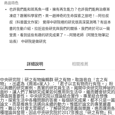
運送方式
商品特色
也許我們能和斑馬魚一樣，擁有再生能力？也許我們能夠治療漸
付款後全家取貨
凍症？跟著科學家們，來一趟神奇的生命探索之旅吧！--阿任叔
每筆NT$60，滿NT$499(含以上)免運費
叔（科普圖文作家） 覺得中研院裡的研究很高深莫測嗎？有這本
付款後7-11取貨
書的生動介紹，拉近這些研究與我們的關係，我們終於可以一窺
每筆NT$60，滿NT$499(含以上)免運費
堂奧，看到這些有趣的研究成果了。--阿簡老師（阿簡生物筆記
站長） 中研院是做研究
宅配
每筆NT$100，滿NT$499(含以上)免運費
詳細說明
相關推薦
中央研究院｜研之有物編輯群 研之有物，取諧音自「言之有
物」，出處為《周易o家人》：「君子以言有物而行有恆。」盼
以具體的研究案例、真實的研究員生活，揭開中央研究院神祕的
面紗，讓人們了解研究成果如何應用到生活中，繼而體會研究的
價值與重要性。 中央研究院以理論結合實作、專業結合想像
力，探索生活中各種問題的答案。每個研究成果，都不只是一篇
論文，而是推進生活邁向永續的動力。惟鑑於論文的專業嚴肅
性，難以令社會大眾親近、了解研究的意義與樂趣，進而運用各
種理論與發現，因此中央研究院於2017年推出「研之有物」科