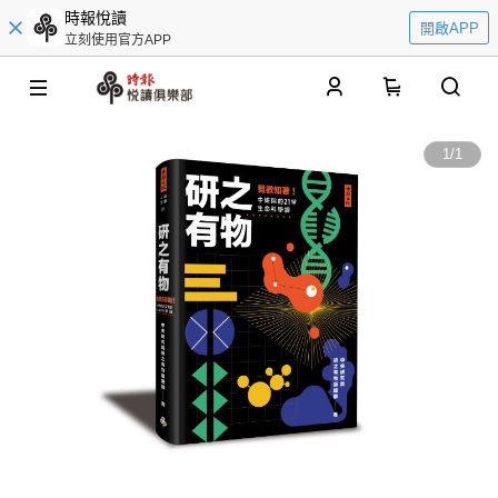
時報悅讀
開啟APP
立刻使用官方APP
0
1
/
1