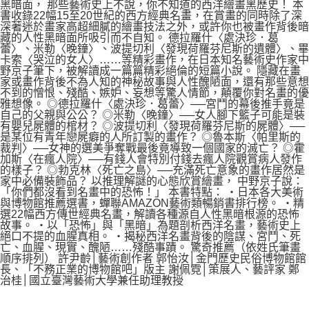
黑暗面， 那些藝術史上不說，你不知道的西洋繪畫黑歷史！ 本
書收錄22幅15至20世紀的西方經典名畫，在賞畫的同時除了深
深著迷於畫家高超細膩的繪畫技法之外，或許你也被畫作背後暗
藏的人性黑暗面所吸引而不自知。 德拉羅什〈處決珍．葛
蕾〉、米勒〈晚鐘〉、波提切利〈發現荷羅芬尼斯的遺體〉、畢
卡索〈哭泣的女人〉……等精彩畫作，在日本知名藝術史作家中
野京子筆下，被解讀成一篇篇精彩絕倫的短篇小說。 隱藏在畫
家或畫作背後不為人知的神秘故事與人性醜陋面，還有那些意想
不到的憎恨、殘酷、嫉妒、妄想等驚人情節，顛覆你對名畫的優
雅想像。 ◎德拉羅什〈處決珍．葛蕾〉──宮鬥的幕後推手竟是
自己的父親與公公？ ◎米勒〈晚鐘〉──女人腳下籃子可能是裝
有嬰兒屍體的棺材？ ◎波提切利〈發現荷羅芬尼斯的屍體〉──
是某位有青年戀屍癖的人所訂製的畫作？ ◎魯本斯〈帕里斯的
裁判〉──女神的選美爭奪戰最後竟導致一個國家的滅亡？ ◎霍
加斯〈在瘋人院〉──有錢人會特別付錢去瘋人院觀賞病人發作
的樣子？ ◎勃克林〈死亡之島〉──充滿死亡意象的畫作居然是
家中必備裝飾品？ 以推理解謎的心態欣賞繪畫， 中野京子說：
「你們都沒看到名畫中的恐怖！」 本書特點： ‧日本各大美術
與博物館推薦選書，蟬聯AMAZON藝術類暢銷書排行榜。 ‧精
選22幅西方傳世經典名畫，解讀各種源自人性黑暗根源的恐怖
故事。 ‧以「恐怖」與「黑暗」為題剖析西洋名畫，藝術史上
絕口不提的血腥真相。 ‧揭秘西洋名畫背後的陰謀、宮鬥、死
亡、血腥、現實、醜陋……殘酷事蹟。 驚奇推薦（依姓氏筆畫
順序排列） 許尹齡│藝術創作者 郭怡汝│金門歷史民俗博物館館
長、「不務正業的博物館吧」版主 謝佩霓│策展人、藝評家 鄭
治桂│國立臺灣藝術大學兼任助理教授