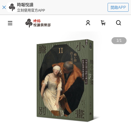
時報悅讀
開啟APP
立刻使用官方APP
0
1
/
1