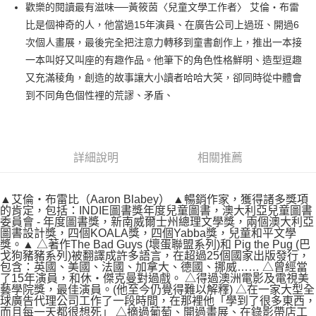
歡樂的閱讀最有滋味──黃筱茵〈兒童文學工作者〉 艾倫‧布雷
付款後全家取貨
比是個神奇的人，他當過15年演員、在廣告公司上過班、開過6
每筆NT$60，滿NT$499(含以上)免運費
次個人畫展，最後完全把注意力轉移到童書創作上，推出一本接
付款後7-11取貨
一本叫好又叫座的有趣作品。他筆下的角色性格鮮明、造型逗趣
每筆NT$60，滿NT$499(含以上)免運費
又充滿稜角，創造的故事讓大小讀者哈哈大笑，卻同時從中體會
到不同角色個性裡的荒謬、矛盾、
宅配
每筆NT$100，滿NT$499(含以上)免運費
詳細說明
相關推薦
▲艾倫‧布雷比（Aaron Blabey） ▲暢銷作家，獲得諸多獎項
的肯定，包括：INDIE圖書獎年度兒童圖書，澳大利亞兒童圖書
委員會 - 年度圖書獎，新南威爾士州總理文學獎，兩個澳大利亞
圖書設計獎，四個KOALA獎，四個Yabba獎，兒童和平文學
獎。▲ △著作The Bad Guys (壞蛋聯盟系列)和 Pig the Pug (巴
戈狗豬豬系列)被翻譯成許多語言，在超過25個國家出版發行，
包含：英國、美國、法國、加拿大、德國、挪威…… △曾經當
了15年演員，和休‧傑克曼對過戲。 △得過澳洲電影及電視美
藝學院獎，最佳演員。(他至今仍覺得難以解釋) △在一家大型全
球廣告代理公司工作了一段時間，在那裡他「學到了很多東西，
而且每一天都很想死」 △摘過葡萄、開過畫展、在錄影帶店工