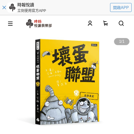
時報悅讀
開啟APP
立刻使用官方APP
0
1
/
1