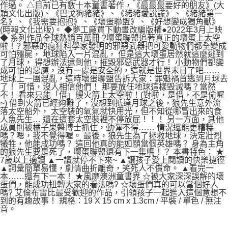
作過。 △目前已有數十本童書著作，《最最最要好的朋友》(大
穎文化出版)、《巴戈狗豬豬》、《豬豬愛說謊》、《豬豬第一
名》、《我需要抱抱》、《壞蛋聯盟》、《好想變成獨角獸》
(時報文化出版)。 ◆夢工廠買下動畫改編版權●2022年3月上映
◆ 系列作品全球熱銷百萬冊 ?壞蛋聯盟追著真正的壞蛋上太空
啦！? 邪惡的瘋狂科學家發明的邪惡武器把可愛動物們都全變成
可怕殭屍， 地球陷入一片混亂， 但是這大壞蛋居然就這麼逃到
了月球， 得想辦法逮到他，摧毀邪惡武器才行！ 小動物們都變
成可怕的惡魔，沒有一處是安全的，這就是世界末日了吧……
地球上一團混亂，這時壞蛋聯盟告訴大家：罪魁禍首逃到月球去
了！ 可惜，沒人相信他們！ 那要放任地球這樣毀滅嗎？當然
不！ 看來只能「借」艘火箭上太空啦！(對啦，是借，不是偷喔
~) 借到火箭已經夠難了，沒想到抵達月球之後，狼先生意外流
落太空船外， 太空裝的氧氣就快用光，但不知從哪冒出來的食
人魚先生… 還在這套太空裝裡不停放屁！！！ 另一方面，其他
成員則被橘子果醬博士抓住，動彈不得…… 情況還能更糟糕
嗎？嗯，我不覺得喔。 最後，狼先生為了拯救地球，決定壯烈
犧牲，他能成功嗎？ 這回他真的能如願當個英雄嗎？ 身為主角
的狼先生要是死了，壞蛋聯盟還有下一集嗎！？ 本書特色： ★
7歲以上適讀 ▲一讀就停不下來~ ▲讓孩子愛上閱讀的快樂捷徑
▲詞彙簡單易懂，劇情曲折離奇，笑死人不償命。 ▲看完一
本……還有下一本！ ★風靡澳洲童書界 ☆被大家深深誤解的壞
蛋們，能成功扭轉大家的看法嗎? ☆壞蛋們真的可以當個好人
嗎? 艾倫布雷比最受歡迎的作品，引領孩子一起進入這個意想不
到的有趣故事！ 規格：19 X 15 cm x 1.3cm / 平裝 / 單色 / 無注
音。