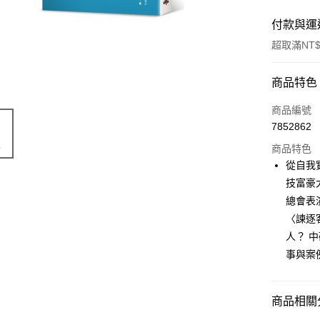
付款與運
超取滿NT$
付款方式
商品特色
信用卡一
商品編號
7852862
ATM付款
商品特色
從自我
運送方式
技富豪
總會表
付款後全
〈諫逐
每筆NT$6
人？ 
付款後7-1
事與案
每筆NT$6
宅配
商品相關分
每筆NT$1