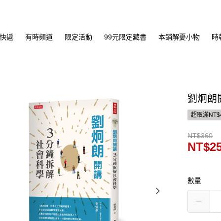
快遞
有時頻道
限定活動
99元限定藏書
本鋪解憂小物
時
劉炯朗
超取滿NT$
NT$360
NT$2
數量