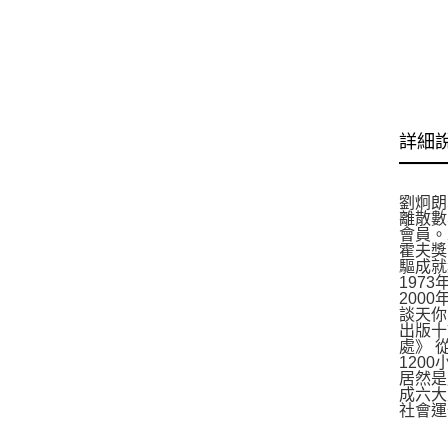
詳細
劉炯朗
離散數
會員。
霍夫獎（
驅成就
197
200
談天你
出版十
處》 
120
居然是
成六大
社會運