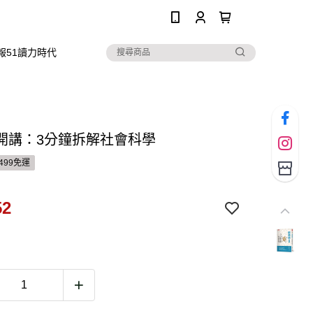
0
報51讀力時代
開講：3分鐘拆解社會科學
499免運
52