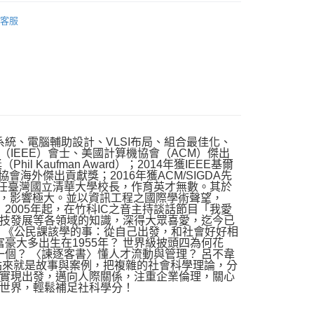
｜全站商品
客服
統、電腦輔助設計、VLSI布局、組合最佳化、
IEEE）會士、美國計算機協會（ACM）傑出
Kaufman Award）；2014年獲IEEE基爾
算機科學協會海外傑出貢獻獎；2016年獲ACM/SIGDA先
間擔任臺灣國立清華大學校長，作育英才無數。其於
超過一萬次，影響極大。並以資訊工程之國際學術聲望，
2005年起，在竹科IC之音主持談話節目「我愛
技發展等各領域的知識，深得大眾喜愛，迄今已
》 《公民課該學的事：從自己出發，和社會好好相
豪大多出生在1955年？ 世界級披頭四為何花
一個？ 〈諫逐客書〉懂人才流動與管理？ 呂不韋
拈來就是故事與案例，把複雜的社會科學理論，分
實現出發，邁向人際關係，注重企業倫理，關心
世界，輕鬆補足社科學分！