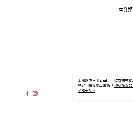
本分類
本網站中使用 cookie，欲查詢有關
設定，請參閱本網站「
隱私權條款
使用 cookie。
了解更多 >