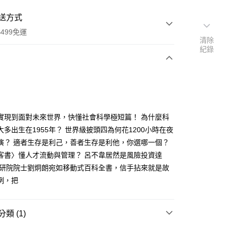
送方式
499免運
清除
紀錄
次付款
實現到面對未來世界，快懂社會科學極短篇！ 為什麼科
大多出生在1955年？ 世界級披頭四為何花1200小時在夜
演？ 適者生存是利己，善者生存是利他，你選哪一個？
家取貨
客書〉懂人才流動與管理？ 呂不韋居然是風險投資達
0，滿NT$499(含以上)免運費
中研院院士劉炯朗宛如移動式百科全書，信手拈來就是故
1取貨
例，把
0，滿NT$499(含以上)免運費
類 (1)
00，滿NT$499(含以上)免運費