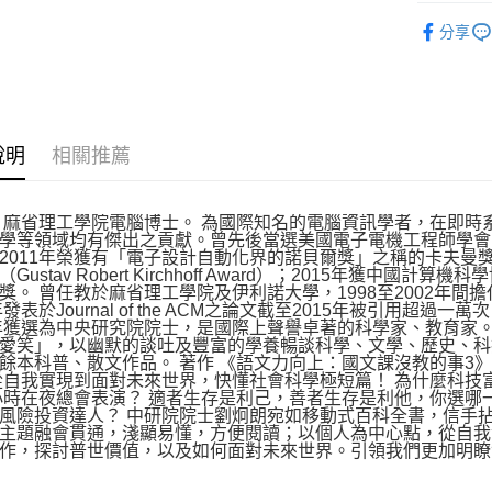
悅讀總部
分享
說明
相關推薦
 麻省理工學院電腦博士。 為國際知名的電腦資訊學者，在即時系
學等領域均有傑出之貢獻。曾先後當選美國電子電機工程師學會（
2011年榮獲有「電子設計自動化界的諾貝爾獎」之稱的卡夫曼獎（Phil 
Gustav Robert Kirchhoff Award）；2015年獲中國計
獎。 曾任教於麻省理工學院及伊利諾大學，1998至2002年
3年發表於Journal of the ACM之論文截至2015年被引用
0年獲選為中央研究院院士，是國際上聲譽卓著的科學家、教育家。 
愛笑」，以幽默的談吐及豐富的學養暢談科學、文學、歷史、科
餘本科普、散文作品。 著作 《語文力向上：國文課沒教的事3
從自我實現到面對未來世界，快懂社會科學極短篇！ 為什麼科技富
0小時在夜總會表演？ 適者生存是利己，善者生存是利他，你選哪
風險投資達人？ 中研院院士劉炯朗宛如移動式百科全書，信手
主題融會貫通，淺顯易懂，方便閱讀；以個人為中心點，從自我
作，探討普世價值，以及如何面對未來世界。引領我們更加明瞭