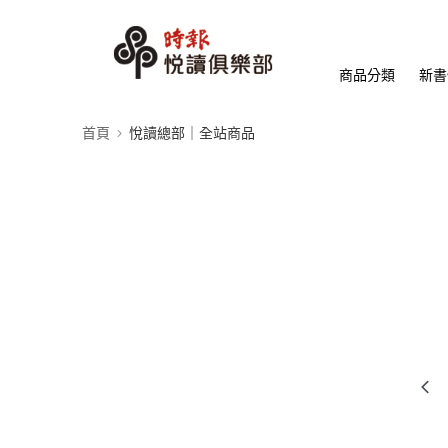
商品分類
新書
首頁
悅讀總部｜全站商品