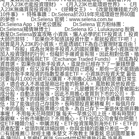
《月入23K也能投資理財》、《月入23K也能環遊世界》、《月
入23K無痛買房投資術》、《逆轉女王》、《改變我賺錢能力的
10件事》。 特殊事蹟：Dr.Selena於2019年完成環遊世界60國
的夢想。 Dr.Selena 官網：www.selena.com.tw
Dr.Selena App：好老公選股 Dr.Selena 官方粉絲團：
Dr.Selena(楊倩琳博士） Dr.Selena IG：Lulukayang 脫貧
救星Dr.Selena致富攻略 小資族、懶人必學的ETF投資法！ 投資
大師巴菲特：「如果你不知道該投資什麼，那就投資ETF吧！」
就算是月入23K的小資族，也能透過ETF為自己實現財富自由！
近年「存股」成為台灣新手投資人的國民運動，更多小資族提早
加入投資理財的行列，但礙於手邊資金有限，因此相對低價、殖
利率高的金融股與ETF（Exchange Traded Funds），就成為投
資首選。 如果你是新手投資人，或是你已經存下了一筆錢想要
開始做投資，但又沒有多餘的時間自己選股，那你一定不能錯過
最適合新手來投資的指數型基金ETF。 小資族的投資天堂 最低
只要每月1,000元就可以購買，不用擔心因為投資而影響日常生
活，適合收入不高或是剛出社會的新鮮人。 風險較其他投資低
投信公司每季都會檢視一次持股，凡是體質不佳的公司會被踢出
成分股，自動汰弱留強，因此不用擔心會買到下市的公司。 手
續費低，省下的錢積少成多 定期定額購買ETF的手續費非常的
低，除了能強迫自己存錢外，長時間投資累積複 利，每個月存
下來的每股、每張股票積少成多，為自己存下一筆退休金絕非難
事喔！ 不用每天花時間盯盤 每天一早進公司上班，哪有時間盯
盤觀察、分析市場動向？不用擔心，ETF投信公司會幫你把關！
從ETF種類介紹、申購流程、ETF投資策略到海外ETF、ETF的
資產配置，從頭到尾詳細說明，你與金錢的距離只差這一步！
◎有錢推薦◎ 財經主播 朱楚文 不敗教主 陳重銘 忠訓國際董事
長 陳訓弘 人氣網紅 崔咪 SmartM世紀智庫執行長 許景泰