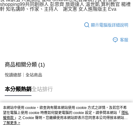
shopping99共同創辦人 彭思齊 旅遊達人 溫世凱 算利教官 楊禮
軒 知名講師、作家、主持人 謝文憲 女人進階版主 Eva
顯示電腦版詳細說明
客服
商品相關分類 (1)
悅讀總部｜全站商品
本分類熱銷
全站排行
本網站中使用 cookie，欲查詢有關本網站使用 cookie 方式之詳情，及若您不希
熱門標籤
望在電腦上使用 cookie 時應如何變更電腦的 cookie 設定，請參閱本網站「
隱私
權條款
」之 Cookie 聲明。您繼續使用本網站即表示您同意本公司得按本網站使
用條款之 Cookie 聲明使用 cookie。
了解更多 >