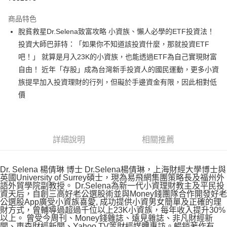
運送方式
商品特色
脫貧救星Dr.Selena致富攻略 小資族、懶人必學的ETF投資法！
付款後全家取貨
投資大師巴菲特：「如果你不知道該投資什麼，那就投資ETF
每筆NT$60，滿NT$499(含以上)免運費
吧！」 就算是月入23K的小資族，也能透過ETF為自己實現財富
付款後7-11取貨
自由！ 近年「存股」成為台灣新手投資人的國民運動，更多小資
每筆NT$60，滿NT$499(含以上)免運費
族提早加入投資理財的行列，但礙於手邊資金有限，因此相對低
價
宅配
每筆NT$100，滿NT$499(含以上)免運費
詳細說明
相關推薦
Dr. Selena 楊倩琳 博士 Dr.Selena楊倩琳，上海財經大學博士與
英國University of Surrey碩士，現為易飛網集團策略長及福州外
語外貿學院副教授。 Dr.Selena為新一代小資理財教主及平民投
資天后，自創三高好老公選股術並與Money錢團隊合作開發好老
公選股App廣受小資族喜愛, 成功提供小資男女簡單及正確的理
財方式，曾輔導過超過千位以上23K小資族，每年收入提升30%
以上。 曾受今周刊、Money錢雜誌、遠見雜誌、非凡財經新
聞、東森財經新聞、Yahoo TV等財經媒體專訪。暢銷著作有