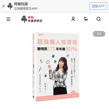
時報悅讀
開啟APP
立刻使用官方APP
0
1
/
1