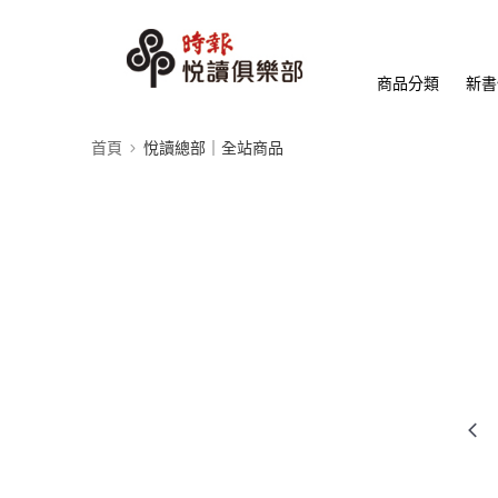
商品分類
新書
首頁
悅讀總部｜全站商品