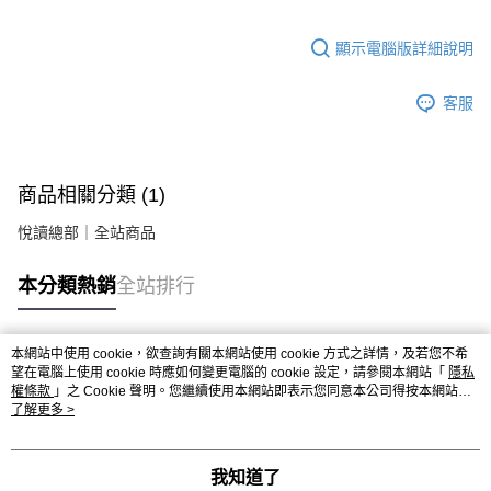
顯示電腦版詳細說明
客服
商品相關分類 (1)
悅讀總部｜全站商品
本分類熱銷
全站排行
本網站中使用 cookie，欲查詢有關本網站使用 cookie 方式之詳情，及若您不希
熱門標籤
望在電腦上使用 cookie 時應如何變更電腦的 cookie 設定，請參閱本網站「
隱私
權條款
」之 Cookie 聲明。您繼續使用本網站即表示您同意本公司得按本網站使
用條款之 Cookie 聲明使用 cookie。
了解更多 >
我知道了