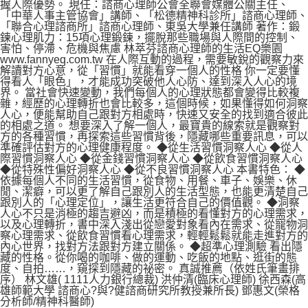
握人際優勢。 現任：諮商心理師公會全聯會媒體公關主任、
「中華人事主管協會」講師、「松德精神科診所」諮商心理師、
「聯合心理諮商所」諮商心理師、東吳大學兼任講師 著作：鍛
鍊心理肌力：15項心理鍛鍊，擺脫那些職場與人際間的控制、
害怕、停滯、危機與焦慮 林萃芬諮商心理師的生活EQ樂園
www.fannyeq.com.tw 在人際互動的過程，需要敏銳的觀察力來
解讀對方心意，從「習慣」就能看穿一個人的性格 你一定要懂
得看人「眼色」，才能成功突破他人心防、達到深入人心的境
界。 當社會快速變動，我們每個人的心理狀態都會變得比較複
雜，經歷的心理轉折也會比較多，這個時候，如果懂得如何洞察
人心，便能幫助自己跟對方相處時，快速又安全的找到適合彼此
的相處之道。 想要深入了解一個人，最寶貴的線索就是觀察對
方的各種習慣，再探索這些習慣背後，隱藏哪些重要訊息，可以
準確評估對方的心理健康程度。 ◆從生活習慣洞察人心 ◆從人
際習慣洞察人心 ◆從金錢習慣洞察人心 ◆從飲食習慣洞察人心
◆從特殊性偏好洞察人心 ◆從不良習慣洞察人心 本書特色： ◆
依據每個人不同的生活習慣，從食物、用餐、車子、娛樂、休
閒、潔癖，可以更了解自己跟別人的生活型態，也能更清楚自己
跟別人的「心理定位」，讓生活更符合自己的價值觀。 ◆洞察
人心不只是消極的趨吉避凶，而是積極的看懂對方的心理需求，
以及心理轉折，書中深入淺出從戀愛對象看內在需求、從寵物洞
察心理需求、從飲食習慣看心理需求，輕輕鬆鬆就能走進對方的
內心世界，找對方法跟對方建立關係。 ◆超準心理測驗 看出隱
藏的性格。從你喝的咖啡、做的運動、吃飯的地點、逛街的態
度、自拍……，窺探到隱藏的祕密。 真誠推薦（依姓氏筆畫排
序） 林文雄( 1111人力銀行總裁) 洪仲清(臨床心理師) 徐西森(高
雄師範大學 諮商心?與?健諮商研究所教授兼所長) 鄧惠文(榮格
分析師/精神科醫師)