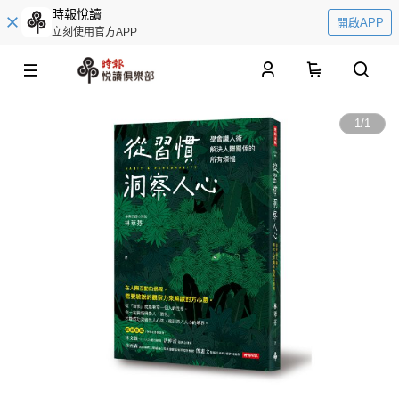
時報悅讀
開啟APP
立刻使用官方APP
0
1
/
1