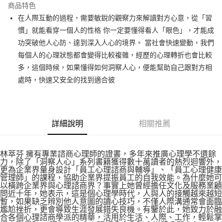
運送方式
商品特色
在人際互動的過程，需要敏銳的觀察力來解讀對方心意，從「習
付款後全家取貨
慣」就能看穿一個人的性格 你一定要懂得看人「眼色」，才能成
每筆NT$60，滿NT$499(含以上)免運費
功突破他人心防、達到深入人心的境界。 當社會快速變動，我們
付款後7-11取貨
每個人的心理狀態都會變得比較複雜，經歷的心理轉折也會比較
每筆NT$60，滿NT$499(含以上)免運費
多，這個時候，如果懂得如何洞察人心，便能幫助自己跟對方相
處時，快速又安全的找到適合彼
宅配
每筆NT$100，滿NT$499(含以上)免運費
詳細說明
相關推薦
林萃芬 擁有專業諮商心理師的證書，多年來推廣心理學不遺餘
力，除了「洞察人心」系列書籍獲得數十萬讀者的熱烈迴響外，
更為企業界量身設計「員工心理諮商與輔導」、「員工心理健康
管理師」的課程，協助企業界提振員工的自我效能。為什麼她可
以橫跨企業界與心理諮商界？事實上她曾經擔任文化及服務業顧
問近十年，她表示，這是個心理學時代，人與人的接觸越來越短
暫，如果缺乏辨別他人意圖的讀心技巧，不僅人際溝通常會面臨
尷尬挫折，更會導致生涯發展錯失良機。有鑒於此，她致力於融
合各個心理諮商學派的精華，活用於生活、人際、工作，輕鬆掌