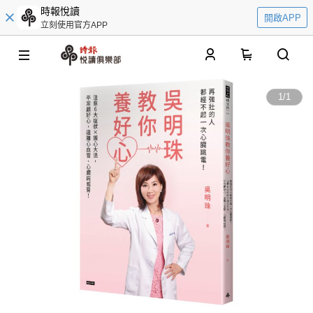
時報悅讀
開啟APP
立刻使用官方APP
0
1
/
1