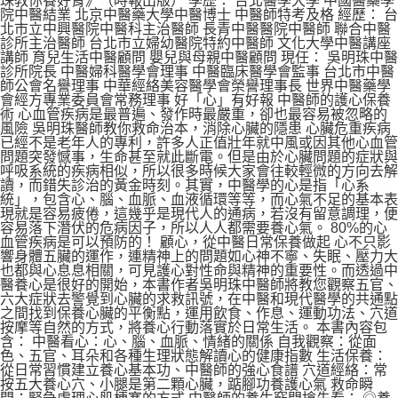
珠教你養好腎》（時報出版） 學歷： 台北醫學大學 中國醫藥學
院中醫結業 北京中醫藥大學中醫博士 中醫師特考及格 經歷： 台
北市立中興醫院中醫科主治醫師 長青中醫醫院中醫師 聯合中醫
診所主治醫師 台北市立婦幼醫院特約中醫師 文化大學中醫講座
講師 育兒生活中醫顧問 嬰兒與母親中醫顧問 現任： 吳明珠中醫
診所院長 中醫婦科醫學會理事 中醫臨床醫學會監事 台北市中醫
師公會名譽理事 中華經絡美容醫學會榮譽理事長 世界中醫藥學
會經方專業委員會常務理事 好「心」有好報 中醫師的護心保養
術 心血管疾病是最普遍、發作時最嚴重，卻也最容易被忽略的
風險 吳明珠醫師教你救命治本，消除心臟的隱患 心臟危重疾病
已經不是老年人的專利，許多人正值壯年就中風或因其他心血管
問題突發憾事，生命甚至就此斷電。但是由於心臟問題的症狀與
呼吸系統的疾病相似，所以很多時候大家會往較輕微的方向去解
讀，而錯失診治的黃金時刻。其實，中醫學的心是指「心系
統」，包含心、腦、血脈、血液循環等等，而心氣不足的基本表
現就是容易疲倦，這幾乎是現代人的通病，若沒有留意調理，便
容易落下潛伏的危病因子，所以人人都需要養心氣。 80%的心
血管疾病是可以預防的！ 顧心，從中醫日常保養做起 心不只影
響身體五臟的運作，連精神上的問題如心神不寧、失眠、壓力大
也都與心息息相關，可見護心對性命與精神的重要性。而透過中
醫養心是很好的開始，本書作者吳明珠中醫師將教您觀察五官、
六大症狀去警覺到心臟的求救訊號，在中醫和現代醫學的共通點
之間找到保養心臟的平衡點，運用飲食、作息、運動功法、穴道
按摩等自然的方式，將養心行動落實於日常生活。 本書內容包
含： 中醫看心：心、腦、血脈、情緒的關係 自我觀察：從面
色、五官、耳朵和各種生理狀態解讀心的健康指數 生活保養：
從日常習慣建立養心基本功、中醫師的強心食譜 穴道經絡：常
按五大養心穴、小腿是第二顆心臟，踮腳功養護心氣 救命瞬