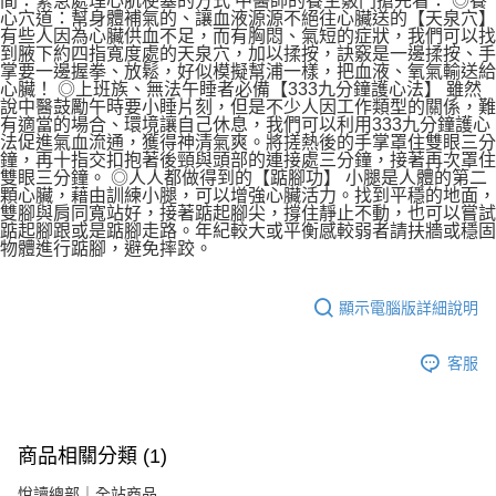
間：緊急處理心肌梗塞的方式 中醫師的養生竅門搶先看： ◎養
心穴道：幫身體補氣的、讓血液源源不絕往心臟送的【天泉穴】
有些人因為心臟供血不足，而有胸悶、氣短的症狀，我們可以找
到腋下約四指寬度處的天泉穴，加以揉按，訣竅是一邊揉按、手
掌要一邊握拳、放鬆，好似模擬幫浦一樣，把血液、氧氣輸送給
心臟！ ◎上班族、無法午睡者必備【333九分鐘護心法】 雖然
說中醫鼓勵午時要小睡片刻，但是不少人因工作類型的關係，難
有適當的場合、環境讓自己休息，我們可以利用333九分鐘護心
法促進氣血流通，獲得神清氣爽。將搓熱後的手掌罩住雙眼三分
鐘，再十指交扣抱著後頸與頭部的連接處三分鐘，接著再次罩住
雙眼三分鐘。 ◎人人都做得到的【踮腳功】 小腿是人體的第二
顆心臟，藉由訓練小腿，可以增強心臟活力。找到平穩的地面，
雙腳與肩同寬站好，接著踮起腳尖，撐住靜止不動，也可以嘗試
踮起腳跟或是踮腳走路。年紀較大或平衡感較弱者請扶牆或穩固
物體進行踮腳，避免摔跤。
顯示電腦版詳細說明
客服
商品相關分類 (1)
悅讀總部｜全站商品