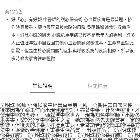
運送方式
商品特色
好「心」有好報 中醫師的護心保養術 心血管疾病是最普遍、發
付款後全家取貨
作時最嚴重，卻也最容易被忽略的風險 吳明珠醫師教你救命治
每筆NT$60，滿NT$499(含以上)免運費
本，消除心臟的隱患 心臟危重疾病已經不是老年人的專利，許多
付款後7-11取貨
人正值壯年就中風或因其他心血管問題突發憾事，生命甚至就此
每筆NT$60，滿NT$499(含以上)免運費
斷電。但是由於心臟問題的症狀與呼吸系統的疾病相似，所以很
多時候大家會往較輕微
宅配
每筆NT$100，滿NT$499(含以上)免運費
詳細說明
相關推薦
吳明珠 醫師 小時候家中經營草藥房，卻一心嚮往當白衣天使，
後來因為忙碌工作而出現健康警訊，靠著中藥、針灸治癒後，才
發現中醫的奧妙，一頭栽進中醫世界。現為知名中醫師，出版多
本專書，樂於分享中醫養生之道。她認為雖然先天體質有一定的
影響，但後天的培養與打造更重要，希望讀者能從簡單的保養方
法中，逐漸改善健康，重獲生活品質。 出版作品：《吳明珠教
你養好脾》《吳明珠教你養好肝》《吳明珠教你養好肺》《吳明