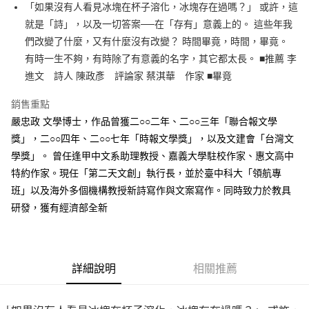
「如果沒有人看見冰塊在杯子溶化，冰塊存在過嗎？」 或許，這
付款後全家取貨
就是「詩」，以及一切答案──在「存有」意義上的。 這些年我
每筆NT$60，滿NT$499(含以上)免運費
們改變了什麼，又有什麼沒有改變？ 時間畢竟，時間，畢竟。
付款後7-11取貨
有時一生不夠，有時除了有意義的名字，其它都太長。 ■推薦 李
每筆NT$60，滿NT$499(含以上)免運費
進文 詩人 陳政彥 評論家 蔡淇華 作家 ■畢竟
宅配
銷售重點
每筆NT$100，滿NT$499(含以上)免運費
嚴忠政 文學博士，作品曾獲二○○二年、二○○三年「聯合報文學
獎」，二○○四年、二○○七年「時報文學獎」，以及文建會「台灣文
學獎」。 曾任逢甲中文系助理教授、嘉義大學駐校作家、惠文高中
特約作家。現任「第二天文創」執行長，並於臺中科大「領航專
班」以及海外多個機構教授新詩寫作與文案寫作。同時致力於教具
研發，獲有經濟部全新
詳細說明
相關推薦