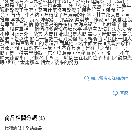
「如果沒有人看見冰塊在杯子溶化，冰塊存在過嗎？」 或許，
這就是「詩」，以及一切答案──在「存有」意義上的。 這些年
我們改變了什麼，又有什麼沒有改變？ 時間畢竟，時間，畢
竟。 有時一生不夠，有時除了有意義的名字，其它都太長。 ■
推薦 李進文 詩人 陳政彥 評論家 蔡淇華 作家 ■畢竟 郵差沒
有等到自己的信 像他書寫的許多詩 大海寫過了，也就過了 他
說，風有真相 一個酒杯要習慣各種水平 邊界有愛情非法入境 雲
不能阻止另外一朵雲 人間住址就只是人間 畢竟。時間畢竟 畢竟
結局不若以往 他看一個故事看到受傷 無可轉寰的 時間讓一個人
孤單 於是喜歡死亡的最短暫 而其他，名字都太長 ■展現抽象和
具象之間，重點不在抽象，也不在具象，是在「之間」。「之
間」是一種美學樣態，它召喚意義，但秘而不宣。 輯一／不在
晴天練習 輯二／鋼琴手 輯三／時間坐在我的位子 輯四／動物失
眠 輯五／金庸讀本 輯六／後來的努力
顯示電腦版詳細說明
客服
商品相關分類 (1)
悅讀總部｜全站商品