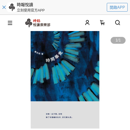
時報悅讀
開啟APP
立刻使用官方APP
0
1
/
1