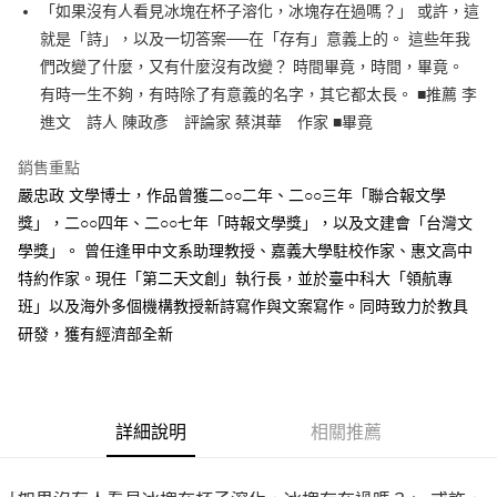
「如果沒有人看見冰塊在杯子溶化，冰塊存在過嗎？」 或許，這
付款後全家取貨
就是「詩」，以及一切答案──在「存有」意義上的。 這些年我
每筆NT$60，滿NT$499(含以上)免運費
們改變了什麼，又有什麼沒有改變？ 時間畢竟，時間，畢竟。
付款後7-11取貨
有時一生不夠，有時除了有意義的名字，其它都太長。 ■推薦 李
每筆NT$60，滿NT$499(含以上)免運費
進文 詩人 陳政彥 評論家 蔡淇華 作家 ■畢竟
宅配
銷售重點
每筆NT$100，滿NT$499(含以上)免運費
嚴忠政 文學博士，作品曾獲二○○二年、二○○三年「聯合報文學
獎」，二○○四年、二○○七年「時報文學獎」，以及文建會「台灣文
學獎」。 曾任逢甲中文系助理教授、嘉義大學駐校作家、惠文高中
特約作家。現任「第二天文創」執行長，並於臺中科大「領航專
班」以及海外多個機構教授新詩寫作與文案寫作。同時致力於教具
研發，獲有經濟部全新
詳細說明
相關推薦