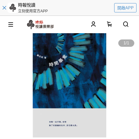
時報悅讀
開啟APP
立刻使用官方APP
0
1
/
1