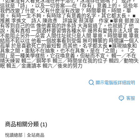
「如果沒有人看見冰塊在杯子溶化，冰塊存在過嗎？」 或許，
這就是「詩」，以及一切答案──在「存有」意義上的。 這些年
我們改變了什麼，又有什麼沒有改變？ 時間畢竟，時間，畢
竟。 有時一生不夠，有時除了有意義的名字，其它都太長。 ■
推薦 李進文 詩人 陳政彥 評論家 蔡淇華 作家 ■畢竟 郵差沒
有等到自己的信 像他書寫的許多詩 大海寫過了，也就過了 他
說，風有真相 一個酒杯要習慣各種水平 邊界有愛情非法入境 雲
不能阻止另外一朵雲 人間住址就只是人間 畢竟。時間畢竟 畢竟
結局不若以往 他看一個故事看到受傷 無可轉寰的 時間讓一個人
孤單 於是喜歡死亡的最短暫 而其他，名字都太長 ■展現抽象和
具象之間，重點不在抽象，也不在具象，是在「之間」。「之
間」是一種美學樣態，它召喚意義，但秘而不宣。 輯一／不在
晴天練習 輯二／鋼琴手 輯三／時間坐在我的位子 輯四／動物失
眠 輯五／金庸讀本 輯六／後來的努力
顯示電腦版詳細說明
客服
商品相關分類 (1)
悅讀總部｜全站商品