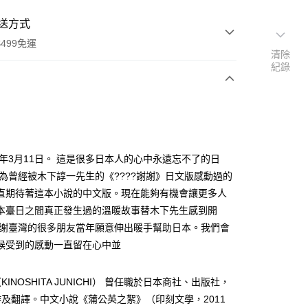
送方式
499免運
清除
紀錄
次付款
11年3月11日。 這是很多日本人的心中永遠忘不了的日
身為曾經被木下諄一先生的《????謝謝》日文版感動過的
直期待著這本小說的中文版。現在能夠有機會讓更多人
家取貨
本臺日之間真正發生過的溫暖故事替木下先生感到開
0，滿NT$499(含以上)免運費
謝謝臺灣的很多朋友當年願意伸出暖手幫助日本。我們會
1取貨
候受到的感動一直留在心中並
0，滿NT$499(含以上)免運費
INOSHITA JUNICHI） 曾任職於日本商社、出版社，
及翻譯。中文小說《蒲公英之絮》（印刻文學，2011
00，滿NT$499(含以上)免運費