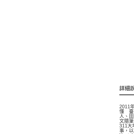
詳細
201
懂 臺
人、田
文隨筆
311
事，