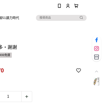
0
報51讀力時代
多‧謝謝
499免運
70