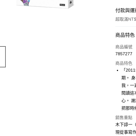
付款與運
超取滿NT$
付款方式
商品特色
信用卡一
商品編號
7857277
ATM付款
商品特色
「20
運送方式
期。 
我，一
付款後全
閱讀這
每筆NT$6
心。 
付款後7-1
把那時
每筆NT$6
銷售重點
木下諄一（K
宅配
現從事寫作
每筆NT$1