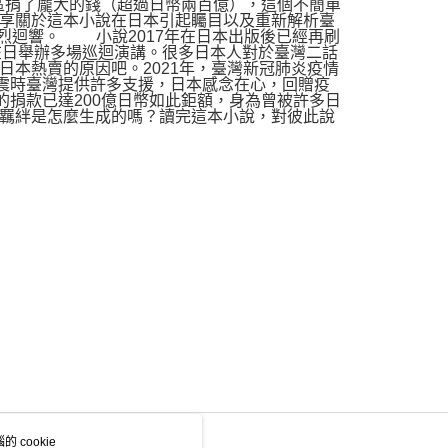
為災區捐了龐大的錢（超過日幣兩百億），這個不簡單
享關於這本小說在日本引起矚目以及重新解析臺
和熱烈迴響。 小說2017年在日本出版後已經再刷
在日舉辦多場巡迴演講。很多日本人對於臺灣二話
本熱賣的原因吧。2021年，臺灣新冠肺炎疫情
地震時臺灣提供許多支援，日本感念在心，回贈疫
的捐款已達200億日幣如此鉅額，身為曾被許多日
羈絆是怎麼生成的嗎？讀完這本小說，對彼此說
 cookie