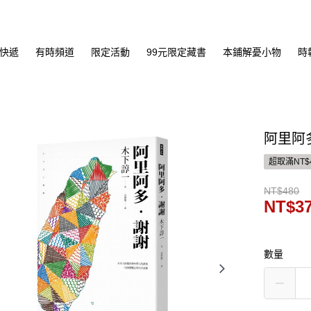
快遞
有時頻道
限定活動
99元限定藏書
本鋪解憂小物
時
阿里阿
超取滿NT$
NT$480
NT$3
數量