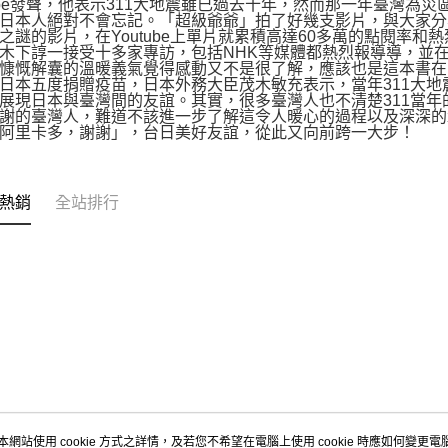
tube發聲，他表示311大地震雖已過去十年，然而那一年臺灣
日本人絕對不會忘記。「超級爺爺」拍了好幾支影片，與大家分
之謎的影片，在Youtube上單片就累積高達60多萬的點閱率
木下諄一接受十多家專訪，包括NHK等媒體都熱烈報導導，並
慷慨解囊的溫暖義氣覺得感動又不是很了解，應該也是這本書在日
日本五度捐贈疫苗，日本外務大臣茂木敏充表示，當年311大
展現日本與臺灣間的友誼。其實，很多臺灣人也不清楚311當年
謝的臺灣人，難道不該進一步了解這令人暖心的過程以及深深的
阿里卡多，謝謝」，台日美好友誼，從此又向前跨一大步！
熱銷
全站排行
本網站使用 cookie 方式之詳情，及若您不希望在電腦上使用 cookie 時應如何變更電腦的