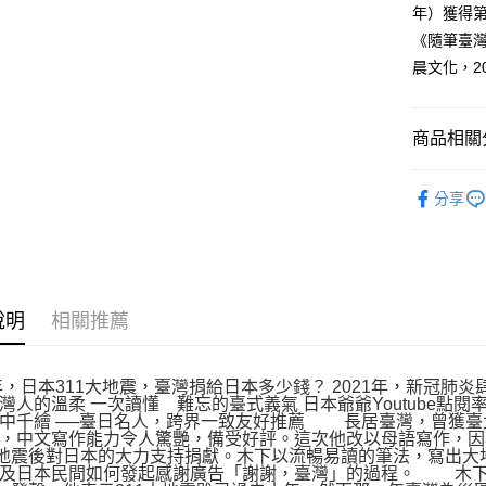
年）獲得
《隨筆臺灣
晨文化，2
商品相關分
文學
散
分享
說明
相關推薦
1年，日本311大地震，臺灣捐給日本多少錢？ 2021年，新冠
灣人的溫柔 一次讀懂 難忘的臺式義氣 日本爺爺Youtube點
中千繪 ──臺日名人，跨界一致友好推薦 長居臺灣，曾獲臺
，中文寫作能力令人驚艷，備受好評。這次他改以母語寫作，因
大地震後對日本的大力支持捐獻。木下以流暢易讀的筆法，寫出
以及日本民間如何發起感謝廣告「謝謝，臺灣」的過程。 木下