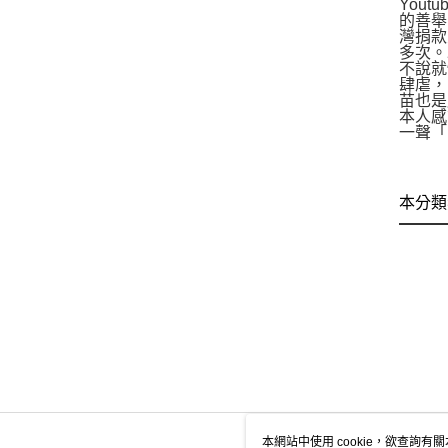
You
的善舉
灣捐款
多次。
不說就
肆虐，
苗也是
本人感
一聲「
本分類
本網站中使用 cookie，欲查詢有關