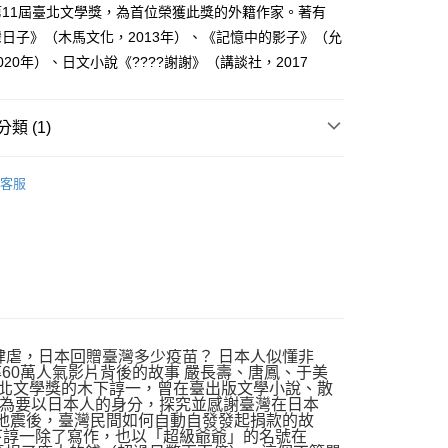
第11屆臺北文學獎，為首位榮獲此獎的外籍作家。著有
日子》（木馬文化，2013年）、《記憶中的影子》（允
020年）、日文小說《????謝謝》（講談社，2017
類 (1)
文
客服
肺炎肆虐，日本回贈臺灣多少疫苗？ 日本人似懂非
閱率60萬人氣影片背後的故事 嚴長壽、唐鳳、于美
北文學獎的木下諄一，曾在臺出版文學小說、散
為要以日本人的身分，探究並感謝臺灣在日本
大地震後，臺灣民間如何自動自發發起捐款的故
諄一除了寫作，也以「超級爺爺」的名號在