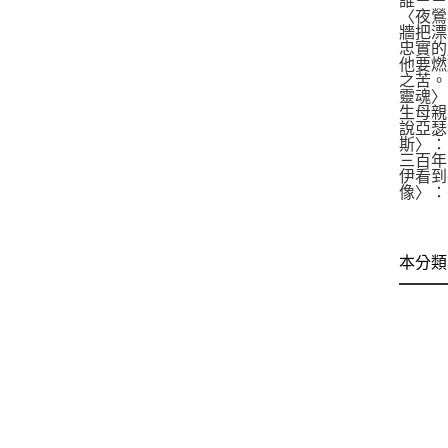
誰－－
〈夜鶯
牆把漂
忠實的
他要燃
之苦。
靈魂〉
生母親
說亞瑟
斯〉：
三百年
伊看到
像〉：
本分類