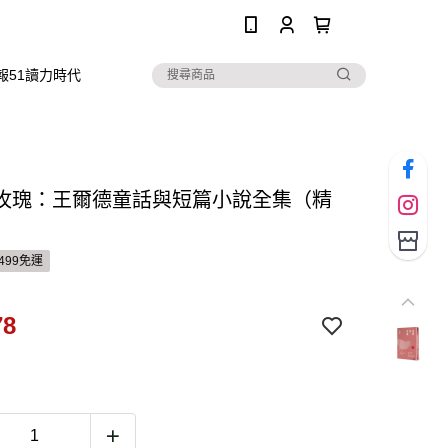
0
報51讀力時代
玫瑰：王爾德童話與短篇小說全集（精
499免運
78