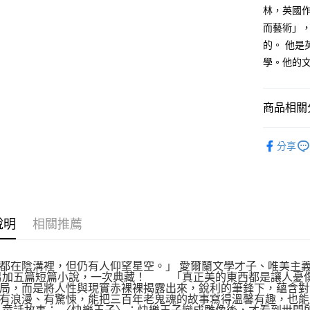
林，英國
每筆NT$1
而藝術」
的。 他是
學。他的
商品相關分
悅讀總部
分享
文學
小
說明
相關推薦
都在陰溝裡，但仍有人仰望星空。」 愛爾蘭文學才子、唯美主
另加五篇短篇小說，一次典藏！ 「真正美的東西都是讓人憂
局，而是將人性與現實赤裸裸揭露出來，銳利的筆鋒下，蘊含對
有浪漫、有驚悚，能把三百年老鬼魂的故事寫得溫馨有趣，也能