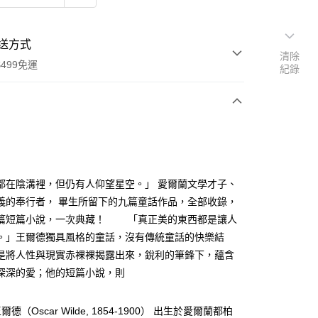
送方式
清除
499免運
紀錄
次付款
都在陰溝裡，但仍有人仰望星空。」 愛爾蘭文學才子、
義的奉行者， 畢生所留下的九篇童話作品，全部收錄，
篇短篇小說，一次典藏！ 「真正美的東西都是讓人
家取貨
。」王爾德獨具風格的童話，沒有傳統童話的快樂結
0，滿NT$499(含以上)免運費
是將人性與現實赤裸裸揭露出來，銳利的筆鋒下，蘊含
1取貨
深深的愛；他的短篇小說，則
0，滿NT$499(含以上)免運費
德（Oscar Wilde, 1854-1900） 出生於愛爾蘭都柏