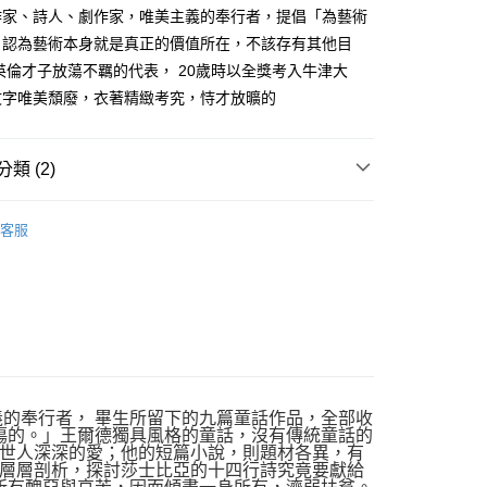
作家、詩人、劇作家，唯美主義的奉行者，提倡「為藝術
00，滿NT$499(含以上)免運費
，認為藝術本身就是真正的價值所在，不該存有其他目
英倫才子放蕩不羈的代表， 20歲時以全獎考入牛津大
文字唯美頹廢，衣著精緻考究，恃才放曠的
類 (2)
｜全站商品
客服
說
義的奉行者， 畢生所留下的九篇童話作品，全部收
傷的。」王爾德獨具風格的童話，沒有傳統童話的
世人深深的愛；他的短篇小說，則題材各異，有
層層剖析，探討莎士比亞的十四行詩究竟要獻給