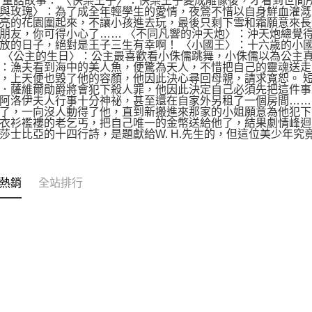
 童話故事： 〈快樂王子〉：快樂王子變成雕像後，才看到世
與玫瑰〉：為了成全年輕學生的愛情，夜鶯不惜以自身鮮血灌溉
亮的花園圍起來，不讓小孩進去玩，最後只剩下雪和霜願意來長
朋友，你可得小心了…… 〈不同凡響的沖天炮〉：沖天炮總覺
放的日子，絕對是王子三生有幸啊！ 〈小國王〉：十六歲的小
 〈公主的生日〉：公主最喜歡看小侏儒跳舞，小侏儒以為公主
：漁夫看到海中的美人魚，便驚為天人，不惜把自己的靈魂送走
，上天便也毀了他的容顏，他因此決心尋回母親，請求寬恕。 
．薩維爾勛爵將會犯下殺人罪，他因此決定自己必須先把這件事
阿洛伊夫人行事十分神祕，甚至還在自家外另租了一個房間……
了，一向沒人動得了他，直到新搬進來那家的小姐願意為他犯下
衣衫襤褸的老乞丐，把自己唯一的金幣送給他了，結果劇情峰迴路轉
莎士比亞的十四行詩，是題獻給W. H.先生的，但這位美少年究
熱銷
全站排行