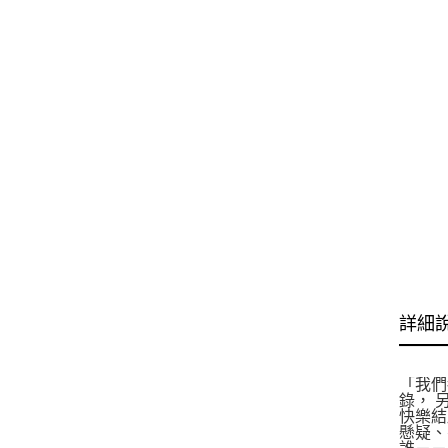
詳細
「我們
錄， 
快樂結
懸疑、