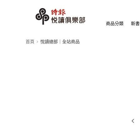
商品分類
新書
首頁
悅讀總部｜全站商品