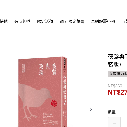
快遞
有時頻道
限定活動
99元限定藏書
本鋪解憂小物
時
夜鶯與
裝版）
超取滿NT$
NT$360
NT$2
數量