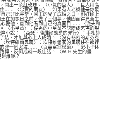
間所有醜惡與哀苦，因而傾盡一身所有，濟弱扶貧。
，開出一朵紅玫瑰。 〈小氣的巨人〉：巨人用高
住…… 〈忠實的朋友〉：如果有人老說他是你最
得自己非比尋常，國王的兒子成婚之日，剛好碰上
國王在加冕日之前，做了三個夢，他因而得見蒼生
真心愛他，直到他看到自己的真面目…… 〈漁夫和
。 〈小星童〉：俊秀的小星童不認變成乞丐的親
短篇小說： 〈亞瑟．薩維爾勛爵的罪行〉：手相師
了結，才能與心上人成婚。 〈沒有祕密的斯芬克
 〈坎特維爾鬼魂〉：坎特維爾家的鬼魂住在那裡
的罪一同哭泣…… 〈百萬富翁模範〉：窮小子休
，反倒成就一段佳話。 〈W. H.先生的畫
竟是誰呢？