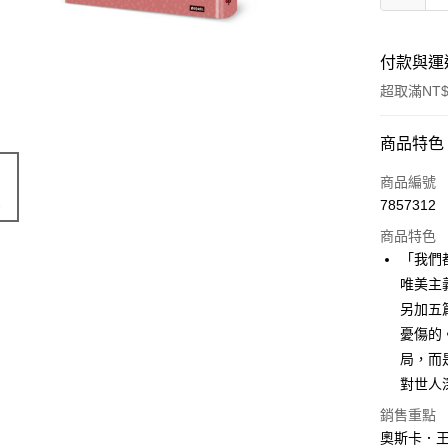
付款與運
超取滿NT$
付款方式
商品特色
信用卡一
商品編號
7857312
ATM付款
商品特色
「我們
運送方式
唯美主
另加五
付款後全
憂傷的
每筆NT$6
局，而
付款後7-1
對世人
每筆NT$6
銷售重點
奧斯卡．王爾
宅配