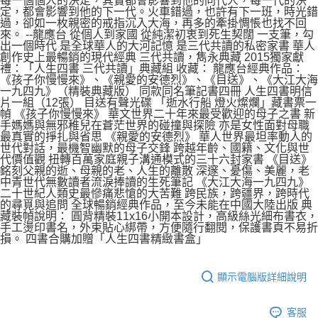
每一個個人的決定，其實都會影響到他的同代人，每一代的決
定，都會影響到他的下一代。火車錯過，也許有下一班，時光錯
過，卻如一枚親密的戒指沉入大海，再多的牽掛惆悵也找不回
來。 --龍應台 從個人到家國 從純潔初衷到死生契闊 一支筆，勾
出一個時代 是全球華人的大河記憶 是三代共讀的私密家書 華人
創作史上最暢銷的現代經典 三代共讀，雋永典藏 2015獨家獻
禮：「人生四書 三代共讀」典藏組 收藏： 龍應台經典作品：
《孩子你慢慢來》、《親愛的安德烈》、《目送》、《大江大海
一九四九》（精裝典藏版） 同款同名筆記書四冊 人生四書明信
片一組（12張） 目送有聲光碟 「逝水行船 燈火燦爛」藏書票一
幀 《孩子你慢慢來》 華文世界二十年來最受歡迎的母子之書 新
手媽媽與無邪稚兒在蒼茫世界的碰撞與探險 亦是女性面對母職
最真實的掙扎與省思 《親愛的安德烈》 華人世界最坦率動人的
世代對話，最機智幽默的母子交鋒 跨越年齡、國籍、文化與世
代價值觀 扭轉百萬家庭親子溝通模式的三十六封家書 《目送》
銘刻父親的逝、母親的老、人生的離散 深邃、憂傷、美麗，老
中青世代無數讀者流淚捧讀的生死筆記 《大江大海一九四九》
二十世紀人類史最慘痛悲愴的大苦難 跨民族，跨疆界，跨時代
的尋覓與追問 全球暢銷經典作品，至今未能在中國大陸出版 典
藏裝幀說明： 圓背精裝11x16小開本設計，高級絲光細布書衣，
手工燙印書名，外束貼心綁帶，方便隨行翻閱，保護書頁不易折
損。 四書合購加贈「人生四書精緻書盒」
顯示電腦版詳細說明
客服