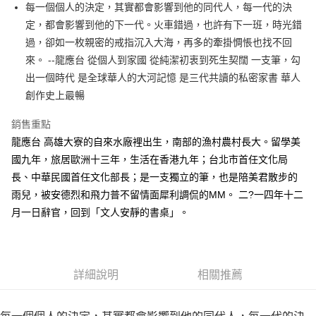
每一個個人的決定，其實都會影響到他的同代人，每一代的決
付款後全家取貨
定，都會影響到他的下一代。火車錯過，也許有下一班，時光錯
每筆NT$60，滿NT$499(含以上)免運費
過，卻如一枚親密的戒指沉入大海，再多的牽掛惆悵也找不回
付款後7-11取貨
來。 --龍應台 從個人到家國 從純潔初衷到死生契闊 一支筆，勾
每筆NT$60，滿NT$499(含以上)免運費
出一個時代 是全球華人的大河記憶 是三代共讀的私密家書 華人
創作史上最暢
宅配
每筆NT$100，滿NT$499(含以上)免運費
銷售重點
龍應台 高雄大寮的自來水廠裡出生，南部的漁村農村長大。留學美
國九年，旅居歐洲十三年，生活在香港九年；台北市首任文化局
長、中華民國首任文化部長；是一支獨立的筆，也是陪美君散步的
雨兒，被安德烈和飛力普不留情面犀利調侃的MM。 二?一四年十二
月一日辭官，回到「文人安靜的書桌」。
詳細說明
相關推薦