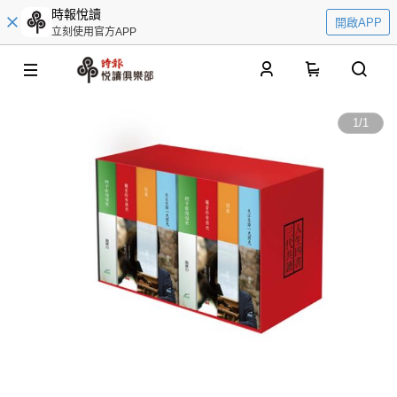
時報悅讀
開啟APP
立刻使用官方APP
0
1
/
1