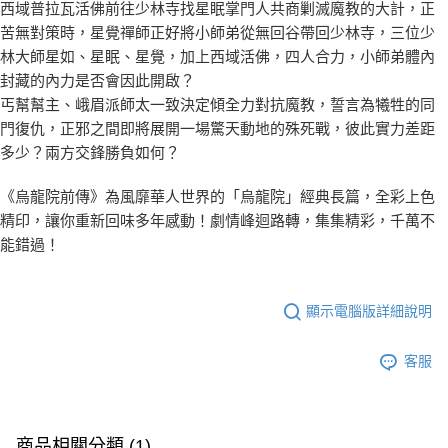
西域普拉瓦活佛前往少林寺找星眠掌門人共商剿滅魔教的大計，正
苦無對策時，星覺禪師正好將小師弟從無回谷帶回少林寺，三位少
林大師星如、星眠、星覺，加上西域活佛，四人合力，小師弟體內
封藏的內力是否會因此開啟？
丐幫幫主、峨眉派師太一致決定傾全力對抗魔教，誓言為犧牲的同
門復仇，正邪之間即將展開一場驚天動地的殊死戰，彼此實力差距
多少？兩方交鋒勝負如何？
《烏龍院前傳》為風靡華人世界的「烏龍院」經典長篇，全彩上色
精印，讓你重新回味多年感動！劇情峰迴路轉，集集精彩，千萬不
能錯過！
顯示電腦版詳細說明
客服
商品相關分類 (1)