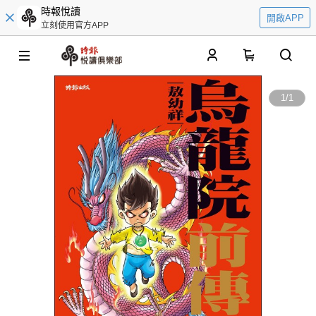
時報悅讀
開啟APP
立刻使用官方APP
0
1
/
1