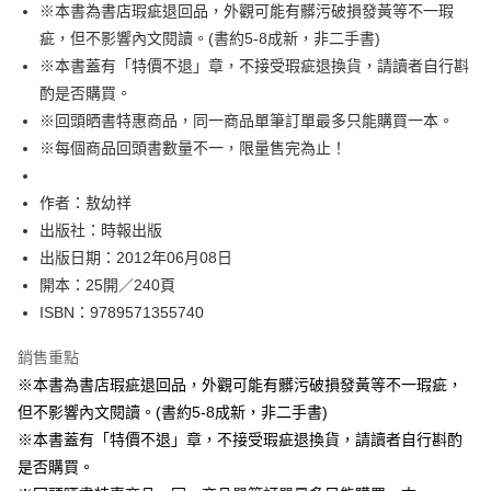
※本書為書店瑕疵退回品，外觀可能有髒污破損發黃等不一瑕
付款後全家取貨
疵，但不影響內文閱讀。(書約5-8成新，非二手書)
每筆NT$60，滿NT$499(含以上)免運費
※本書蓋有「特價不退」章，不接受瑕疵退換貨，請讀者自行斟
付款後7-11取貨
酌是否購買。
每筆NT$60，滿NT$499(含以上)免運費
※回頭晒書特惠商品，同一商品單筆訂單最多只能購買一本。
※每個商品回頭書數量不一，限量售完為止！
宅配
每筆NT$100，滿NT$499(含以上)免運費
作者：敖幼祥
出版社：時報出版
出版日期：2012年06月08日
開本：25開／240頁
ISBN：9789571355740
銷售重點
※本書為書店瑕疵退回品，外觀可能有髒污破損發黃等不一瑕疵，
但不影響內文閱讀。(書約5-8成新，非二手書)
※本書蓋有「特價不退」章，不接受瑕疵退換貨，請讀者自行斟酌
是否購買。