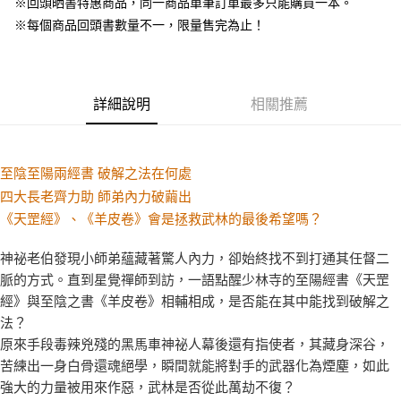
※回頭晒書特惠商品，同一商品單筆訂單最多只能購買一本。
※每個商品回頭書數量不一，限量售完為止！
詳細說明
相關推薦
至陰至陽兩經書 破解之法在何處
四大長老齊力助 師弟內力破繭出
《天罡經》、《羊皮卷》會是拯救武林的最後希望嗎？
神祕老伯發現小師弟蘊藏著驚人內力，卻始終找不到打通其任督二
脈的方式。直到星覺禪師到訪，一語點醒少林寺的至陽經書《天罡
經》與至陰之書《羊皮卷》相輔相成，是否能在其中能找到破解之
法？
原來手段毒辣兇殘的黑馬車神祕人幕後還有指使者，其藏身深谷，
苦練出一身白骨還魂絕學，瞬間就能將對手的武器化為煙塵，如此
強大的力量被用來作惡，武林是否從此萬劫不復？