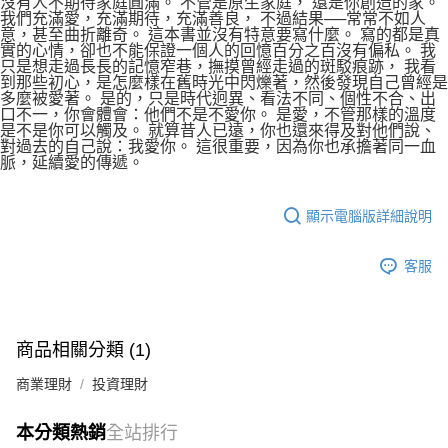
沒有人不期待家庭圓滿。 不管是原生家庭， 還是你創造的家。
我們充滿愛，充滿期待，充滿善良， 不過結果──常常不如人
意，甚至曲折離奇。 這本書並沒有特意要寫什麼。 寫的都是真
實的心情，卻也不能保證一個人的回憶百分之百沒有偏私。 我
只是想走過長長的記憶窄巷，撫摸曾經走過的斑駁痕跡， 我看
到那些初心，是怎麼樣在舊時光中閃爍著，然後發現自己曾經是
多麼被愛著。 是的，只是時代迥異、看法不同、個性不合、出
口不一，你會體會：他們不是不愛你。 是愛，不管那樣的溫度
是不是你可以觸及。 就算昔人已遠，你也還來得及對他們說、
對過去的自己說：我愛你。 這很重要，因為你也承擔著同一血
脈，延續愛的傳遞。
顯示電腦版詳細說明
客服
商品相關分類 (1)
商業理財
投資理財
本分類熱銷
全站排行