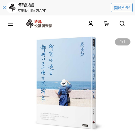
時報悅讀
開啟APP
立刻使用官方APP
0
1
/
1