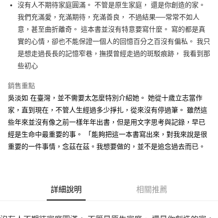
沒有人不期待家庭圓滿。 不管是原生家庭， 還是你創造的家。
付款後全家取貨
我們充滿愛，充滿期待，充滿善良， 不過結果──常常不如人
每筆NT$60，滿NT$499(含以上)免運費
意，甚至曲折離奇。 這本書並沒有特意要寫什麼。 寫的都是真
付款後7-11取貨
實的心情，卻也不能保證一個人的回憶百分之百沒有偏私。 我只
每筆NT$60，滿NT$499(含以上)免運費
是想走過長長的記憶窄巷，撫摸曾經走過的斑駁痕跡， 我看到那
些初心
宅配
每筆NT$100，滿NT$499(含以上)免運費
銷售重點
吳淡如 在臺灣，並不需要太怎麼特別介紹她。 她從十歲立志當作
家，直到現在，不管人生經過多少掙扎，從來沒有停過筆。 雖然這
些年來並沒有像之前一樣年年出書，但是用文字思考與記錄，早已
經是生命中最重要的事。 「能夠把這一本書寫出來，對我來說是很
重要的一件事情，念茲在茲。我想要做的，並不是追念過去而已。
詳細說明
相關推薦