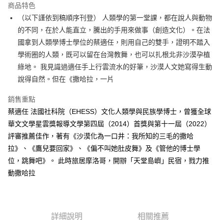
運送方式
商品特色
（以下謹依到稿順序刊登） 人類學的第一堂課，都在說人與動物
付款後全家取貨
的不同，在於人能直立，騰出的手用來做事（創造文化）。在法
每筆NT$60，滿NT$499(含以上)免運費
國拿到人類學博士學位的蔡適任，則用自己的雙手，證明不踏入
付款後7-11取貨
學術圈的人類，既可以留在台灣教舞，也可以扎根北非沙漠孕植
每筆NT$60，滿NT$499(含以上)免運費
綠地。 我見識過適任手上行雲流水的好筆，沙漠人文她寫得生動
說得自然。但在《撒哈拉，一片
宅配
每筆NT$100，滿NT$499(含以上)免運費
銷售重點
蔡適任 法國社科院（EHESS）文化人類學與民族學博士，曾獲全球
華文文學星雲獎報導文學第四屆（2014）首獎與第十一屆（2022）
評審推薦佳作，著有《沙漠化為一口井：我所知的三毛的撒哈
拉》、《鷹兒要回家》、《偏不叫她肚皮舞》及《管他的博士學
位，跳舞吧》。 此時旅居摩洛哥，開辦「天堂島嶼」民宿，戮力推
動撒哈拉
詳細說明
相關推薦