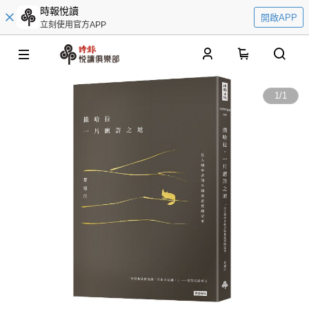
時報悅讀
開啟APP
立刻使用官方APP
0
1
/
1