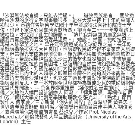
「沙漠無法被言說，只能去活過。」──遊牧民族格言 --- 關於撒
哈拉沙漠的旅行文字與書籍很多，能在大漠中待上十年的臺灣人
卻很少。 蔡適任曾經留學法國十年半並取得法國社科院博士學
位，也曾下定決心回臺灣貢獻所長，卻直至二○一一年雙腳踏上
撒哈拉，才找到了此生的歸屬。 「這片寂靜無聲的廣袤無垠，
讓我真實感受到蓋婭的愛與溫柔。」她說。 然而，撒哈拉已不
再是人跡罕至之地。 早在氣候變遷成為全球話題之前，長年乾
旱就讓撒哈拉失去大片良田，也讓遊牧民族不得不舉家走入旅遊
業。但當觀光業成為經濟命脈，觀光勝地梅如卡因應國際旅遊日
漸茁壯，帶給瑰麗絕倫金色沙丘的衝擊也益發加劇。 本書忠實
道盡現今撒哈拉的真實困境，從脆弱的自然生態飽受過多的觀光
客與垃圾摧殘，到觀光業如何大幅影響傳統遊牧文化，不只透過
蔡適任早已內化的人類學之眼率直並陳在地視角與外來觀點，從
多重角度剖析沙漠現況，也充滿了她長年蹲點沙漠深處的寶貴紀
錄與深刻反思，是一本放眼全世界都極為難能少見的重磅級撒哈
拉當代見聞錄。 --- ◎各界鄭重推薦（謹依姓名筆畫排序） 江慧
儀／大地旅人樸門設計創辦人 阿潑／「轉角國際」專欄作者 周
伸芳／實踐大學文化創意學院助理教授 張光斗／「點燈」節目
製作人 傅家慶／三立新聞「消失的國界」前資深記者 黃建忠／
世界遺產協會顧問 廖科溢／金鐘獎行腳節目最佳主持人 劉俊秀
／臺灣環境保護聯盟前會長 蔡珠兒／作家 Prof. Nicolas
Marechal／前倫敦藝術大學互動設計系（University of the Arts
London）主任