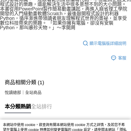
程式設計的樂趣，還能解決生活中很多意想不到的大小問題。
本書從用PowerPoint製作簡易動畫講起，再進入麻省理工學院
開發的入門級動畫軟體Scratch，最後敲開程式設計的利器
Python，循序漸進帶領讀者朋友理解程式世界的奧祕，並享受
數位科技帶來的樂趣。 「如果你擁有電腦，卻沒有安裝
Python，那叫暴殄天物。」～李開周
顯示電腦版詳細說明
客服
商品相關分類 (1)
悅讀總部｜全站商品
本分類熱銷
全站排行
本網站中使用 cookie，欲查詢有關本網站使用 cookie 方式之詳情，及若您不希
熱門標籤
望在電腦上使用 cookie 時應如何變更電腦的 cookie 設定，請參閱本網站「
隱私