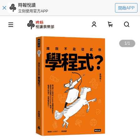
時報悅讀
開啟APP
立刻使用官方APP
0
1
/
1