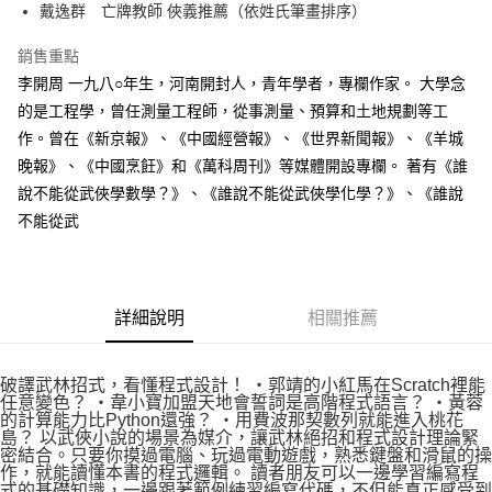
戴逸群 亡牌教師 俠義推薦（依姓氏筆畫排序）
付款後全家取貨
每筆NT$60，滿NT$499(含以上)免運費
銷售重點
李開周 一九八○年生，河南開封人，青年學者，專欄作家。 大學念
付款後7-11取貨
的是工程學，曾任測量工程師，從事測量、預算和土地規劃等工
每筆NT$60，滿NT$499(含以上)免運費
作。曾在《新京報》、《中國經營報》、《世界新聞報》、《羊城
宅配
晚報》、《中國烹飪》和《萬科周刊》等媒體開設專欄。 著有《誰
每筆NT$100，滿NT$499(含以上)免運費
說不能從武俠學數學？》、《誰說不能從武俠學化學？》、《誰說
不能從武
詳細說明
相關推薦
破譯武林招式，看懂程式設計！ ‧郭靖的小紅馬在Scratch裡能
任意變色？ ‧韋小寶加盟天地會誓詞是高階程式語言？ ‧黃蓉
的計算能力比Python還強？ ‧用費波那契數列就能進入桃花
島？ 以武俠小說的場景為媒介，讓武林絕招和程式設計理論緊
密結合。只要你摸過電腦、玩過電動遊戲，熟悉鍵盤和滑鼠的操
作，就能讀懂本書的程式邏輯。 讀者朋友可以一邊學習編寫程
式的基礎知識，一邊跟著範例練習編寫代碼，不但能真正感受到