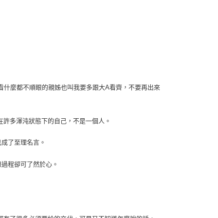
那看什麼都不順眼的親姊也叫我要多跟大A看齊，不要再出來
在許多渾沌狀態下的自己，不是一個人。
已成了至理名言。
但過程卻可了然於心。