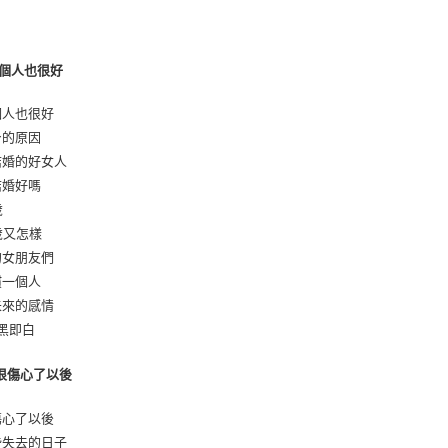
序
 一個人也很好
一個人也很好
單身的原因
不結婚的好女人
不結婚好嗎
歲
0歲又怎樣
我的女朋友們
習慣一個人
有未來的感情
非黑即白
 很傷心了以後
很傷心了以後
那些失去的日子