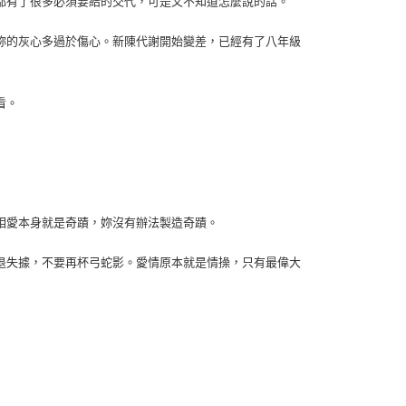
都有了很多必須要給的交代，可是又不知道怎麼說的話。
妳的灰心多過於傷心。新陳代謝開始變差，已經有了八年級
看。
相愛本身就是奇蹟，妳沒有辦法製造奇蹟。
退失據，不要再杯弓蛇影。愛情原本就是情操，只有最偉大