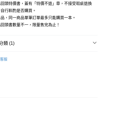
為回頭特價書，蓋有「特價不退」章，不接受瑕疵退換
00，滿NT$499(含以上)免運費
者自行斟酌是否購買。
商品，同一商品單筆訂單最多只能購買一本。
品回頭書數量不一，限量售完為止！
類 (1)
藏書
客服