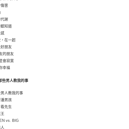
於傷害
怕
陳代謝
身體都知道
全感
喜歡，在一起
還是好朋友
朋友的朋友
還是會寂寞
祝你幸福
 那些男人教我的事
那些男人教我的事
彼得潘男孩
再看看先生
魔王
DEN vs. BIG
情人