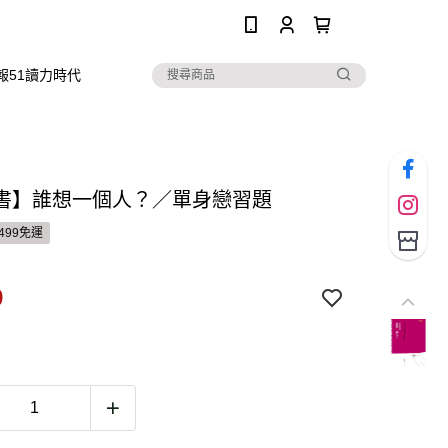
0
報51讀力時代
書】誰想一個人？／單身戀習題
499免運
9