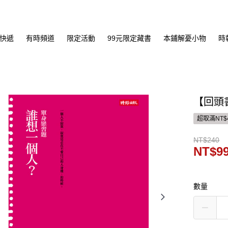
快遞
有時頻道
限定活動
99元限定藏書
本鋪解憂小物
時
【回頭
超取滿NT$
NT$240
NT$9
數量