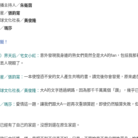
廣播主持人／
朱衛茵
女星／
張鈞甯
星球文化社長／
黃俊隆
天／
瑪莎
力挺！
意外發現我身邊的熟女們竟然全是大A的fan，包括我
下）界天后／宅女小紅：
章丟人現眼了。
一本使惶恐不安的女人產生共鳴的書。讀完後你會發覺，原來處
女星／張鈞甯：
大A的文字透過網路，因為那千千萬萬個「讚」，幾乎
星球文化社長／黃俊隆：
愛情這一題，讓我們跟大A一起再次重頭算起，即使仍然驗算失敗，
天／瑪莎：
為已經有了自己的家庭，沒想到還在原生家庭。