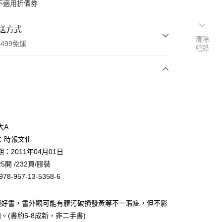
不適用折價券
送方式
清除
499免運
紀錄
次付款
大A
：時報文化
：2011年04月01日
家取貨
5開 /232頁/膠裝
0，滿NT$499(含以上)免運費
78-957-13-5358-6
1取貨
0，滿NT$499(含以上)免運費
頭好書，書外觀可能有髒污破損發黃等不一瑕疵，但不影
。(書約5-8成新，非二手書)