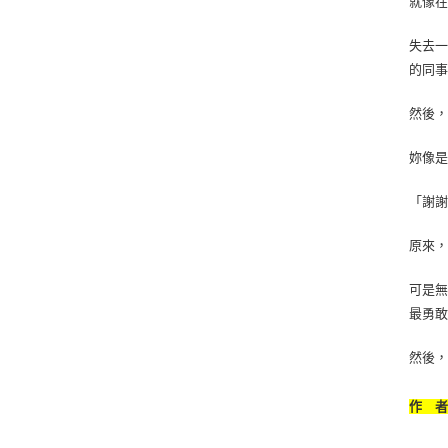
就像
失去
的同
然後
妳像
「謝謝
原來
可是
最勇
然後
作 