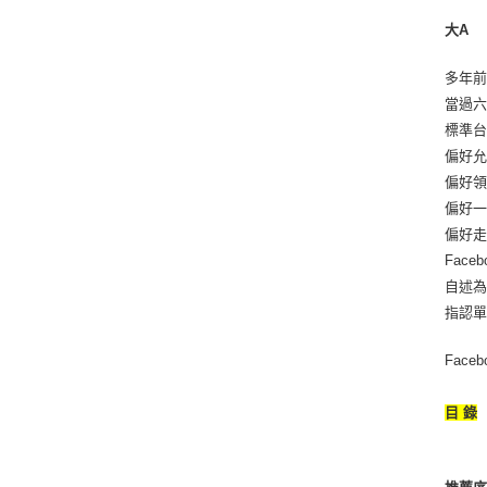
大A
多年
當過
標準
偏好
偏好
偏好
偏好
Fac
自述
指認
Fac
目 錄