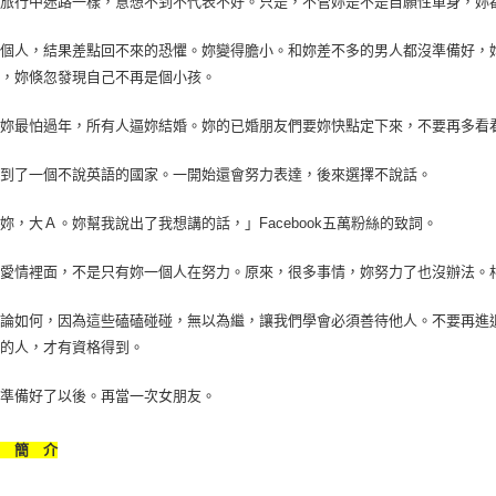
在旅行中迷路一樣，意想不到不代表不好。只是，不管妳是不是自願性單身，妳
一個人，結果差點回不來的恐懼。妳變得膽小。和妳差不多的男人都沒準備好，
事，妳倏忽發現自己不再是個小孩。
，妳最怕過年，所有人逼妳結婚。妳的已婚朋友們要妳快點定下來，不要再多看
是到了一個不說英語的國家。一開始還會努力表達，後來選擇不說話。
妳，大Ａ。妳幫我說出了我想講的話，」Facebook五萬粉絲的致詞。
，愛情裡面，不是只有妳一個人在努力。原來，很多事情，妳努力了也沒辦法。
無論如何，因為這些磕磕碰碰，無以為繼，讓我們學會必須善待他人。不要再進
敢的人，才有資格得到。
，準備好了以後。再當一次女朋友。
者 簡 介