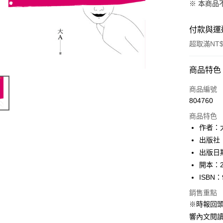
※ 本商品
付款與運
超取滿NT$
付款方式
商品特色
信用卡一
商品編號
804760
ATM付款
商品特色
作者：
運送方式
出版社
出版日期
付款後全
開本：2
每筆NT$6
ISBN：9
付款後7-1
銷售重點
每筆NT$6
※時報回
響內文閱讀
宅配