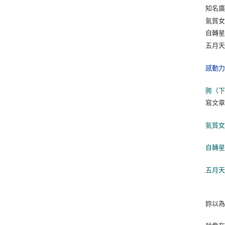
知名
氣質
自轉
五月
感動
胯（
寫文
氣質
自轉
五月
妳以