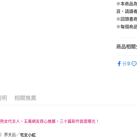
※本商品
每筆NT$1
貨，請讀
※回頭書
※每個商
商品相關分
99元限定
分享
說明
相關推薦
輕熟女代言人，五萬網友齊心推薦，三十篇新作首度曝光！
下）界天后／
宅女小紅