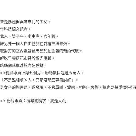
前曾是暴烈但真誠無比的少女。
六年科技線女記者。
台北人、雙子座、小中產、六年級。
允許另外一個人自由甚於在愛裡無法伸張。
領取對方的室內電話號碼甚於鉑金包的預約代號。
一起吃早餐逛花市甚於燭光晚餐。
走路騎腳踏車甚於高速駛離。
ebook粉絲專頁上線七個月，粉絲數目超過五萬人。
為「不是難相處的人，只是沒那麼容易討好」。
單身女子的戀習題。遂發現，不管單戀、愛戀、相戀、失戀，總也要將愛情進行
ebook 粉絲專頁：搜尋關鍵字「我是大A」