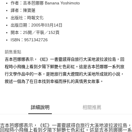
作者：吉本芭娜娜 Banana Yoshimoto
付款後全家取貨
譯者：陳寶蓮
每筆NT$60，滿NT$499(含以上)免運費
出版社：時報文化
付款後7-11取貨
出版日期：2005年03月14日
每筆NT$60，滿NT$499(含以上)免運費
開本：25開／平裝／152頁
ISBN：9571342726
宅配
每筆NT$100，滿NT$499(含以上)免運費
銷售重點
吉本芭娜娜表示，《虹》一書靈感得自旅行大溪地波拉波拉島，回
程時小飛機上看到夕陽下鮮艷七色彩虹。這是吉本芭娜娜一系列旅
行文學作品中的一本，是她旅行廣大遼闊的大溪地所成就的小說，
敘述一個為了在日本找到幸福而掙扎的真情男女故事。
詳細說明
相關推薦
吉本芭娜娜表示，《虹》一書靈感得自旅行大溪地波拉波拉島，
回程時小飛機上看到夕陽下鮮艷七色彩虹。這是吉本芭娜娜一系