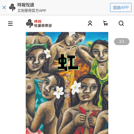
時報悅讀
開啟APP
立刻使用官方APP
0
1
/
1