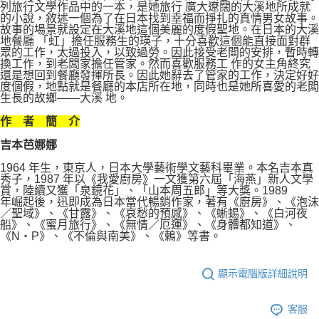
列旅行文學作品中的一本，是她旅行 廣大遼闊的大溪地所成就
的小說，敘述一個為了在日本找到幸福而掙扎的真情男女故事。
故事的場景就設定在大溪地這個美麗的度假聖地。在日本的大溪
地餐廳 「虹」擔任服務生的瑛子，十分喜歡這個能直接面對群
眾的工作，太過投入，以致過勞。因此接受老闆的安排，暫時轉
換工作，到老闆家擔任管家。然而喜歡服務工 作的女主角終究
還是想回到餐廳發揮所長。因此她辭去了管家的工作，決定好好
度個假，地點就是餐廳的本店所在地，同時也是她所喜愛的老闆
生長的故鄉——大溪 地。
作 者 簡 介
吉本芭娜娜
1964 年生，東京人，日本大學藝術學文藝科畢業。本名吉本真
秀子，1987 年以《我愛廚房》一文獲第六屆「海燕」新人文學
賞，陸續又獲「泉鏡花」、「山本周五郎」等大獎。1989
年崛起後，迅即成為日本當代暢銷作家，著有《廚房》、《泡沬
／聖域》、《甘露》、《哀愁的預感》、《蜥蜴》、《白河夜
船》、《蜜月旅行》、《無情／厄運》、《身體都知道》、
《N‧P》、《不倫與南美》、《鶫》等書。
顯示電腦版詳細說明
客服