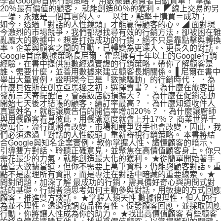
學習Google首席行銷策略， 用數據讓消費者自動買單！ 掌握
20％最有價值的顧客， 就能創造80％的獲利。 ◤線上交易的另
一端，永遠是一個真實的人。 以往，點擊＋購買＝成功；
如今，透過「對話的人性鏡頭」才能贏得顧客的心。◢ 面對現
今激烈的市場競爭，我們都想找尋有效的行銷方法，卻被困在雜
亂龐大的數據中。想要打造成功的行銷，絕不只是靠點擊與轉換
率。企業與顧客之間的互動，已轉變為更深入、更長久的對話。
Google首席數據策略長尼爾．霍恩擁有十年以上的Google行銷
經驗，在書中提供無數經過實證的行銷策略，帶你了解顧客是
誰、需要什麼，並善用數據來建立顧客長期關係。 ▌尼爾在書中
舉出大量實例，證明現今已是「數據驅動」的行銷時代： ．為
什麼貝佐斯在創立亞馬遜之初，選擇賣書？ ．為什麼在旅客出
發前三天寄提醒信，會讓飯店虧損擴大？ ．為什麼在促銷活動
開始七天後才結帳的顧客，續訂率最高？ ．為什麼知道收件人
真實姓名，就能讓廣告信的開信率增加20％？ ．為什麼讓廚師
與用餐顧客看見彼此，用餐滿意度就會上升17％？ 商業世界千
變萬化，流行風潮會改變，市場和競爭對手也會改變，因此，我
們必須透過「對話的人性鏡頭」重新審視行銷策略。 本書將結
合Google與知名企業實例，教你掌握人性、讀懂顧客的暗示、
引導雙方對話、聆聽正確意見，並聚焦在高價值顧客身上。你只
需花最少的力氣，就能創造最大化的獲利。 ★從簡單開始著手
儘管大數據當道，但你不需要上萬筆資料，仍能與顧客對話。重
點不是處理所有資訊，而是專注在對話中暗藏的重要線索。 ★
問對問題，加深了解 最成功的行銷，需具備好奇心與詢問式對
話的基礎。行銷者須思考如何主動參與對話，用敏捷的方式回應
顧客，推進雙方談話。 ★掌握人類天性 數據很理性，但人的行
為並不理性。透過強調商品稀有性、促發顧客回應，並採取因應
行動，你將讓人性成為你的助力。 ★找出高價值顧客 有些顧客