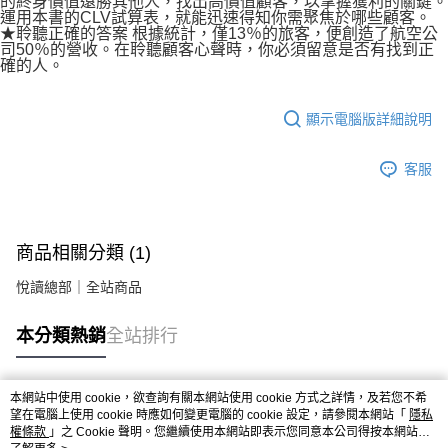
的終身價值遠勝其他人，找出高價值顧客，以掌握獲利的關鍵。
運用本書的CLV試算表，就能迅速得知你需聚焦於哪些顧客。
★聆聽正確的答案 根據統計，僅13％的旅客，便創造了航空公
司50％的營收。在聆聽顧客心聲時，你必須留意是否有找到正
確的人。
顯示電腦版詳細說明
客服
商品相關分類 (1)
悅讀總部｜全站商品
本分類熱銷
全站排行
本網站中使用 cookie，欲查詢有關本網站使用 cookie 方式之詳情，及若您不希
熱門標籤
望在電腦上使用 cookie 時應如何變更電腦的 cookie 設定，請參閱本網站「
隱私
權條款
」之 Cookie 聲明。您繼續使用本網站即表示您同意本公司得按本網站使