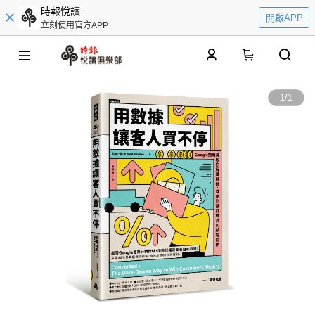
時報悅讀
開啟APP
立刻使用官方APP
0
1
/
1