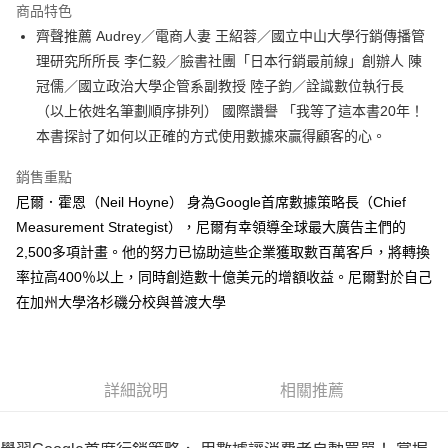
運送方式
商品特色
齊聲推薦 Audrey／電商人妻 王紹蓉／國立中山大學行銷傳播管
付款後全家取貨
理研究所所長 李仁毅／臉書社團「日本行銷最前線」創辦人 陳
每筆NT$60，滿NT$499(含以上)免運費
冠儒／國立政治大學企管系副教授 陸子鈞／詮識數位執行長
付款後7-11取貨
（以上依姓名筆劃順序排列） 國際讚譽 「我等了這本書20年！
每筆NT$60，滿NT$499(含以上)免運費
本書探討了如何以正確的方式使用數據來贏得顧客的心。
宅配
銷售重點
每筆NT$100，滿NT$499(含以上)免運費
尼爾．霍恩（Neil Hoyne） 身為Google首席數據策略長（Chief
Measurement Strategist），尼爾有幸領導全球最大廣告主們的
2,500多項計畫。他的努力已協助這些企業獲取數百萬客戶，將轉換
率拉高400％以上，同時創造數十億美元的增額收益。尼爾對於自己
在加州大學洛杉磯分校與普渡大學
詳細說明
相關推薦