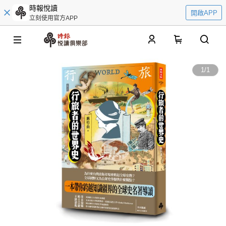
時報悅讀
開啟APP
立刻使用官方APP
0
1
/
1