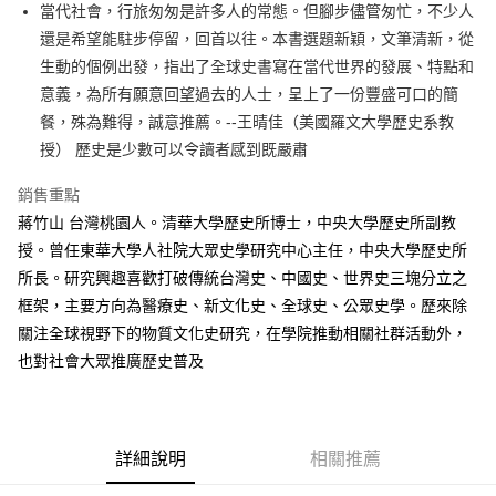
當代社會，行旅匆匆是許多人的常態。但腳步儘管匆忙，不少人
付款後全家取貨
還是希望能駐步停留，回首以往。本書選題新穎，文筆清新，從
每筆NT$60，滿NT$499(含以上)免運費
生動的個例出發，指出了全球史書寫在當代世界的發展、特點和
付款後7-11取貨
意義，為所有願意回望過去的人士，呈上了一份豐盛可口的簡
每筆NT$60，滿NT$499(含以上)免運費
餐，殊為難得，誠意推薦。--王晴佳（美國羅文大學歷史系教
授） 歷史是少數可以令讀者感到既嚴肅
宅配
每筆NT$100，滿NT$499(含以上)免運費
銷售重點
蔣竹山 台灣桃園人。清華大學歷史所博士，中央大學歷史所副教
授。曾任東華大學人社院大眾史學研究中心主任，中央大學歷史所
所長。研究興趣喜歡打破傳統台灣史、中國史、世界史三塊分立之
框架，主要方向為醫療史、新文化史、全球史、公眾史學。歷來除
關注全球視野下的物質文化史研究，在學院推動相關社群活動外，
也對社會大眾推廣歷史普及
詳細說明
相關推薦