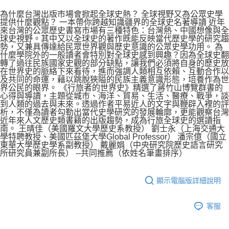
為什麼台灣出版市場會掀起全球史熱？ 全球視野又為公眾史學
提供什麼觀點？ 一本帶你跨越知識疆界的全球史名著導讀 近年
來台灣的公眾歷史書寫市場有三種特色：台灣熱、中國想像與全
球史視野。其中又以全球史的著作既能反映當代歷史學的研究趨
勢，又兼具傳達給民眾世界觀與歷史意識的公眾史學功用。 為
什麼學院外的一般讀者會特別對全球史感到興趣？因為全球史翻
轉了過往民族國家史觀的部分缺點，讓我們必須將自身的歷史放
在世界史的脈絡下來看待，進而強調人類相互依賴、互動合作以
及共同的命運，藉以跳脫狹隘的民族主義意識形態，培養作為世
界公民的眼界。 《行旅者的世界史》精選了蔣竹山博覽群書的
心得與導讀，主題從城市、海洋、貿易、生活、醫療、戰爭，談
到人類的過去與未來。透過作者平易近人的文字與鞭辟入裡的評
析，不僅為讀者勾勒出當代史學研究的發展輪廓，更能觀察台灣
近年來人文歷史類書籍的出版趨勢，成為行旅全球史的選讀指
南。 王晴佳（美國羅文大學歷史系教授） 劉士永（上海交通大
學特聘教授、美國匹茲堡大學Global Professor） 潘宗億（國立
東華大學歷史學系副教授） 戴麗娟（中央研究院歷史語言研究
所研究員兼副所長） --共同推薦（依姓名筆畫排序）
顯示電腦版詳細說明
客服