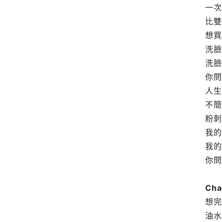
一次
比雙
想買
洗臉
洗臉
你問
人生
不簡
粉刺
我的
我的
你問
Ch
想完
油水