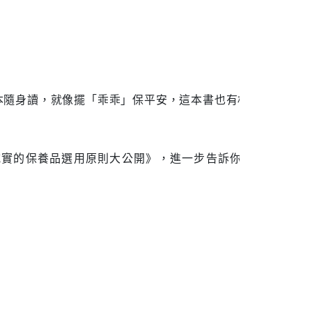
本隨身讀，就像擺「乖乖」保平安，這本書也有相
誠實的保養品選用原則大公開》，進一步告訴你