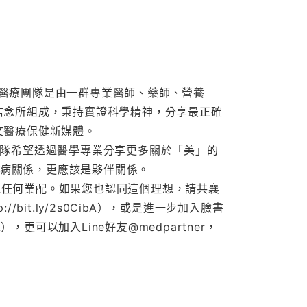
朋友」醫療團隊是由一群專業醫師、藥師、營養
信念所組成，秉持實證科學精神，分享最正確
文醫療保健新媒體。
」，團隊希望透過醫學專業分享更多關於「美」的
是醫病關係，更應該是夥伴關係。
拒絕任何業配。如果您也認同這個理想，請共襄
it.ly/2s0CibA），或是進一步加入臉書
L），更可以加入Line好友@medpartner，