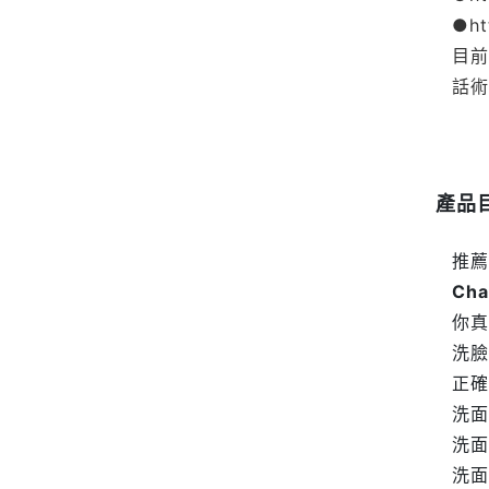
●ht
目前
話術
產品
推薦
Cha
你真
洗臉
正確
洗面
洗面
洗面