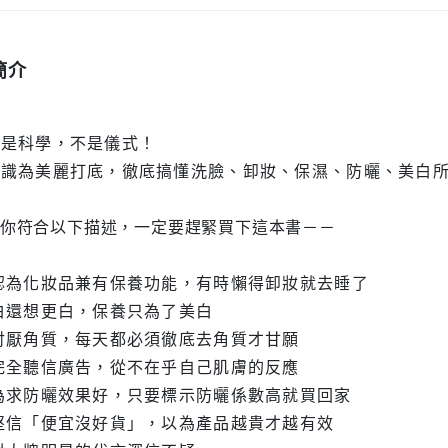
每筆NT$1
簡介
養是科學，不是儀式！
知識為美麗打底，徹底搞懂洗臉、卸妝、保濕、防曬、美白
你符合以下描述，一定要趕緊買下這本書－－
認為化妝品兼有保養功能，有時懶得卸妝就去睡了
白還想更白，保養只為了美白
討厭角質，每天都必須徹底去角質才甘願
完全聽信廣告，從不在乎自己肌膚的反應
為求防曬效果好，只要標示防曬係數高就買回家
堅信「便宜沒好貨」，以為產品越貴才越有效