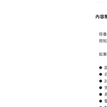
內容
保
用
如果
● 
● 
● 
● 
● 
● 