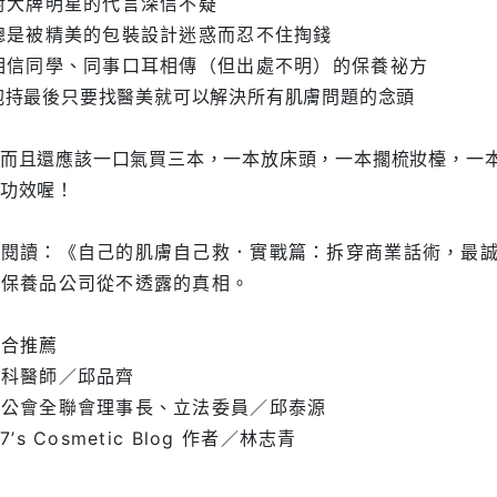
對大牌明星的代言深信不疑
總是被精美的包裝設計迷惑而忍不住掏錢
相信同學、同事口耳相傳（但出處不明）的保養祕方
抱持最後只要找醫美就可以解決所有肌膚問題的念頭
而且還應該一口氣買三本，一本放床頭，一本擱梳妝檯，一
功效喔！
伸閱讀：《自己的肌膚自己救．實戰篇：拆穿商業話術，最
妝保養品公司從不透露的真相。
聯合推薦
膚科醫師／邱品齊
師公會全聯會理事長、立法委員／邱泰源
7’s Cosmetic Blog 作者／林志青