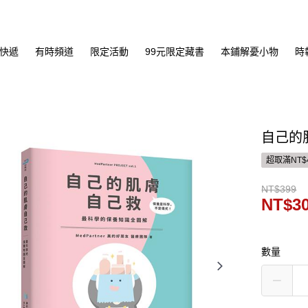
快遞
有時頻道
限定活動
99元限定藏書
本鋪解憂小物
時
自己的
超取滿NT$
NT$399
NT$3
數量