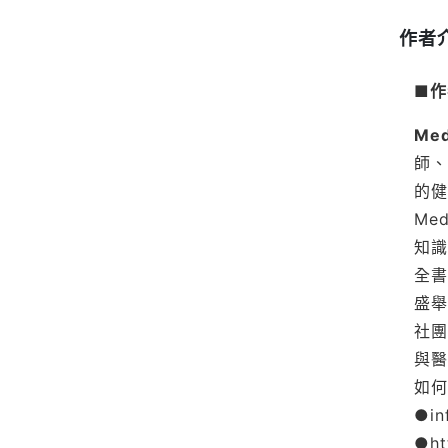
作者
■作
Me
師、
的健
Me
知識
全書
盛舉
社團
與醫
如何
●in
●ht