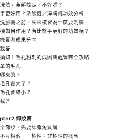
洗臉，全部搞定，不好嗎？
手更好用？洗臉機／淨膚儀功效分析
洗臉機之前，先來複習為什麼要洗臉
機如何作用？有比雙手更好的功效嗎？
機實測成果分享
我答
須知！毛孔粉刺的成因與處置完全攻略
單的毛孔
哪來的？
毛孔變大了？
毛孔會縮小？
我答
apter2 卸妝篇
全卸妝，先要認識角質層
不互相溶－－極性、非極性的概念