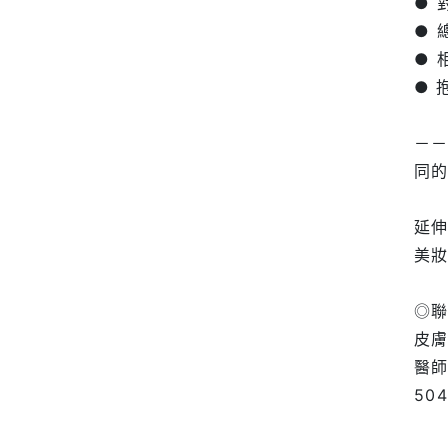
● 
● 
● 
● 
－－
同的
延
美
◎
皮
醫
504