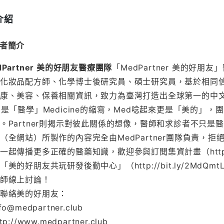
介紹
者簡介
dPartner 美的好朋友醫療團隊
「MedPartner 美的好
化妝品配方師、化學博士後研究員、碩士研究員，基於相同
康、美容、保養相關資訊，致力為臺灣打造出全球第一的中
d是「醫學」Medicine的縮寫，Med唸起來更是「美的
。Partner則揭示對彼此關係的想像，醫師和求診者不只
（全網站）所製作的內容完全由MedPartner團隊負責，
一起傳播更多正確的醫藥知識，歡迎參與訂閱集資計畫（http://b
「美的好朋友共玩研發後勤中心」（http://bit.ly/2MdQmt
師線上討論！
聯絡美的好朋友：
fo@medpartner.club
tp://www.medpartner.club