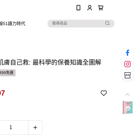
0
報51讀力時代
肌膚自己救: 最科學的保養知識全圖解
499免運
07