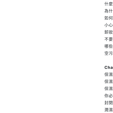
什麼
為什
如何
小心
卸妝
不要
哪些
空污
Ch
保濕
保濕
保濕
你必
封閉
潤濕