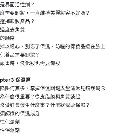
是界面活性劑？
麼需要卸妝，一直維持美麗妝容不好嗎？
選擇卸妝產品？
過度去角質
的順序
掉以輕心，別忘了保濕、防曬的保養品還在臉上
保養品需要卸妝？
嚴重時，沒化妝也需要卸妝
apter3 保濕篇
陷阱何其多，掌握保濕關鍵與釐清常見錯誤觀念
為什麼很重要？從皮脂膜與角質談起
沒做好會發生什麼事？什麼狀況要保濕？
須認識的保濕成分
性保濕劑
性保濕劑