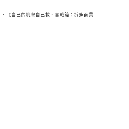
》、《自己的肌膚自己救．實戰篇：拆穿商業
。