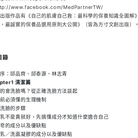
tp://www.facebook.com/MedPartnerTW/
出版作品有《自己的肌膚自己救：最科學的保養知識全圖解
，最誠實的保養品選用原則大公開》（皆為方寸文創出版）
目錄
序：邱品齊、邱泰源、林志青
pter1 清潔篇
的會洗臉嗎？從正確洗臉方法談起
前必須懂的生理機制
洗臉的步驟
乳不是貴就好，先搞懂成分才知道什麼適合自己
皂的成分以及優缺點
乳／洗面凝膠的成分以及優缺點