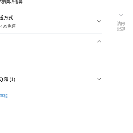
不適用折價券
送方式
清除
499免運
紀錄
次付款
類 (1)
藏書
家取貨
客服
0，滿NT$499(含以上)免運費
1取貨
0，滿NT$499(含以上)免運費