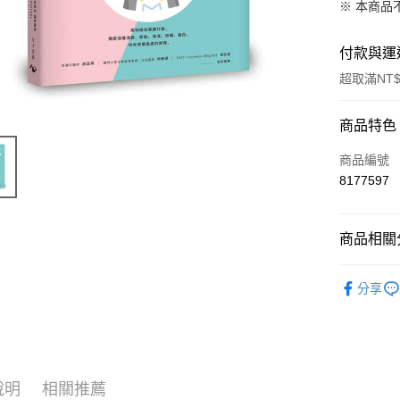
※ 本商品
付款與運
超取滿NT$
付款方式
商品特色
信用卡一
商品編號
8177597
ATM付款
商品相關分
運送方式
99元限定
付款後全
分享
每筆NT$6
付款後7-1
每筆NT$6
說明
相關推薦
宅配