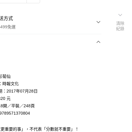
送方式
清除
499免運
紀錄
次付款
彭菊仙
：時報文化
：2017年07月28日
家取貨
20 元
0，滿NT$499(含以上)免運費
8開／平裝／248頁
1取貨
9789571370804
0，滿NT$499(含以上)免運費
數更重要的事」，不代表「分數就不重要」！