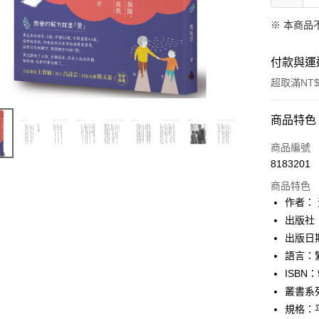
※ 本商品
付款與運
超取滿NT$
付款方式
商品特色
信用卡一
商品編號
8183201
ATM付款
商品特色
作者：
運送方式
出版社
出版日期：
付款後全
語言：
每筆NT$6
ISBN：
付款後7-1
叢書系
每筆NT$6
規格：平裝