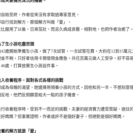
夫妻倆兒深沉的隱憂。
始至終，作者從來沒有求取過專家意見，
行找到解方，那個解方叫做「愛」，
服用了以後，日漸茁壯，而且久病成良醫，相對地，也把作者治癒了
生小孩吃盡苦頭
2歲開始準備生小孩，做了7次試管，一次試管花費，大約在12到15萬
現金不夠，只好拿信用卡預借現金應急。共花百萬元做人工受孕，好不容
、46歲，打算放棄生小孩這件事。
收養程序，面對各式各樣的挑戰
為母親的渴望，她選擇用領養小孩的方式。因他和另一半，不想刻意隱
相反地，他們反倒願意給大一點的孩子機會。
收養程序時，受到不一而足的挑戰，夫妻的經濟實力遭受質疑、過往的
是好媽媽？但事實證明，作者或許不是個好妻子，但絕對是個好媽媽。
的解方就是「愛」