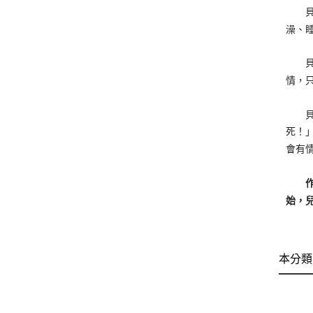
貝比
澡、
貝比
情，
貝比
死！
會有
作者
始，
本分類