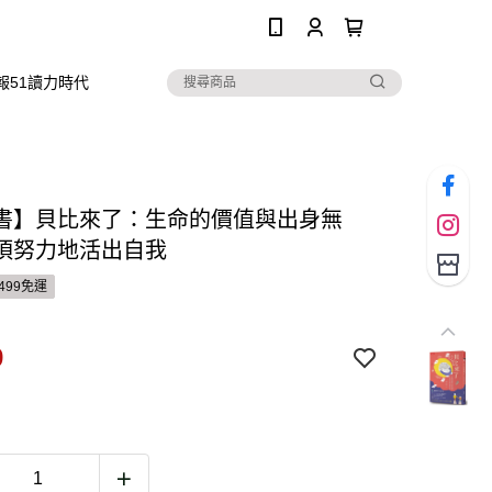
0
報51讀力時代
書】貝比來了：生命的價值與出身無
須努力地活出自我
499免運
9