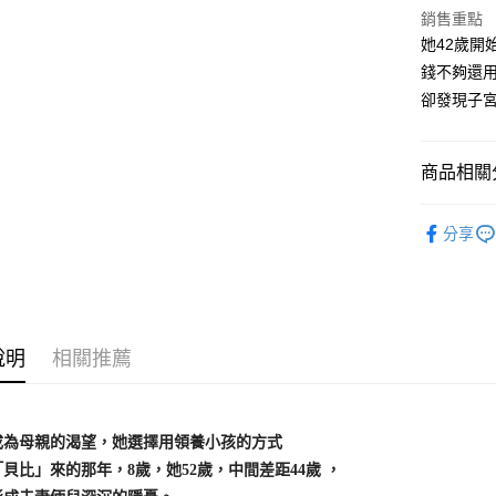
銷售重點
宅配
她42歲開
每筆NT$1
錢不夠還
卻發現子
商品相關分
99元限定
分享
說明
相關推薦
成為母親的渴望，她選擇用領養小孩的方式
比」來的那年，8歲，她52歲，中間差距44歲 ，