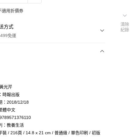
不適用折價券
清除
送方式
紀錄
499免運
次付款
 黃光芹
：時報出版
2018/12/18
家取貨
繁體中文
0，滿NT$499(含以上)免運費
9789571376110
1取貨
列：教養生活
0，滿NT$499(含以上)免運費
 / 216頁 / 14.8 x 21 cm / 普通級 / 單色印刷 / 初版