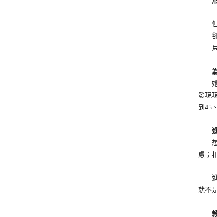
形成
但自
卻自
貝比
為了
她4
發現
到45
進入
想成
慮；
進行
就不
教養