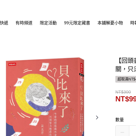
快遞
有時頻道
限定活動
99元限定藏書
本鋪解憂小物
時
【回頭
關，只
超取滿NT$
NT$300
NT$9
數量