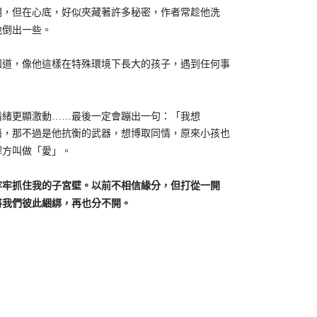
，但在心底，好似夾藏著許多秘密，作者常趁他洗
地倒出一些。
道，像他這樣在特殊環境下長大的孩子，遇到任何事
緒更顯激動……最後一定會蹦出一句：「我想
悟，那不過是他抗衡的武器，想博取同情，原來小孩也
解方叫做「愛」。
牢抓住我的子宮壁。以前不相信緣分，但打從一開
將我們彼此綑綁，再也分不開。