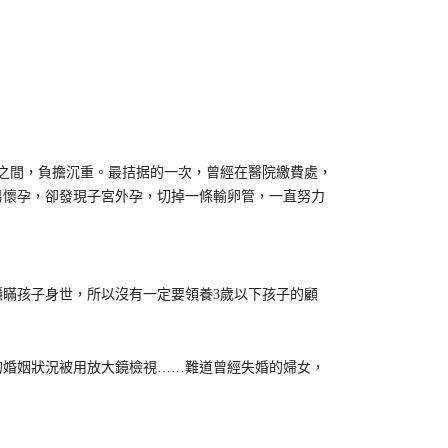
。
元之間，負擔沉重。最拮据的一次，曾經在醫院繳費處，
易懷孕，卻發現子宮外孕，切掉一條輸卵管，一直努力
瞞孩子身世，所以沒有一定要領養3歲以下孩子的顧
婚姻狀況被用放大鏡檢視……難道曾經失婚的婦女，