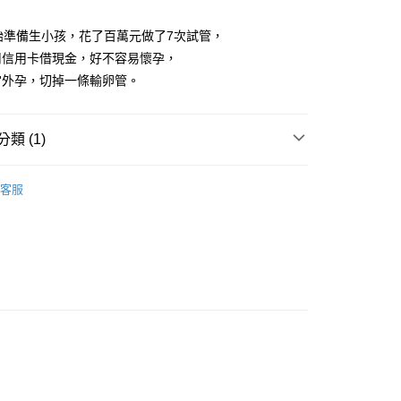
始準備生小孩，花了百萬元做了7次試管，
00，滿NT$499(含以上)免運費
用信用卡借現金，好不容易懷孕，
宮外孕，切掉一條輸卵管。
類 (1)
藏書
客服