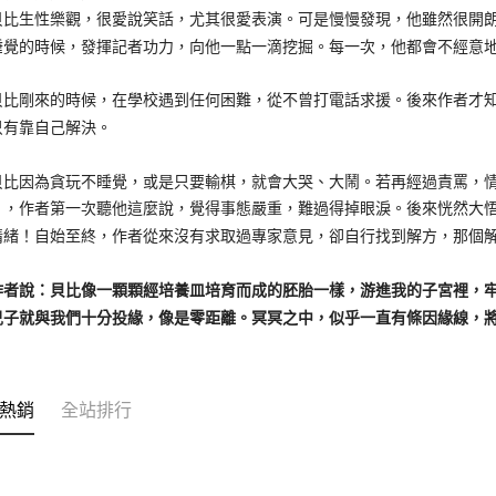
生性樂觀，很愛說笑話，尤其很愛表演。可是慢慢發現，他雖然很開朗
睡覺的時候，發揮記者功力，向他一點一滴挖掘。每一次，他都會不經意
剛來的時候，在學校遇到任何困難，從不曾打電話求援。後來作者才知
只有靠自己解決。
因為貪玩不睡覺，或是只要輸棋，就會大哭、大鬧。若再經過責罵，情
」，作者第一次聽他這麼說，覺得事態嚴重，難過得掉眼淚。後來恍然大
情緒！自始至終，作者從來沒有求取過專家意見，卻自行找到解方，那個
說：貝比像一顆顆經培養皿培育而成的胚胎一樣，游進我的子宮裡，牢
兒子就與我們十分投緣，像是零距離。冥冥之中，似乎一直有條因緣線，
熱銷
全站排行