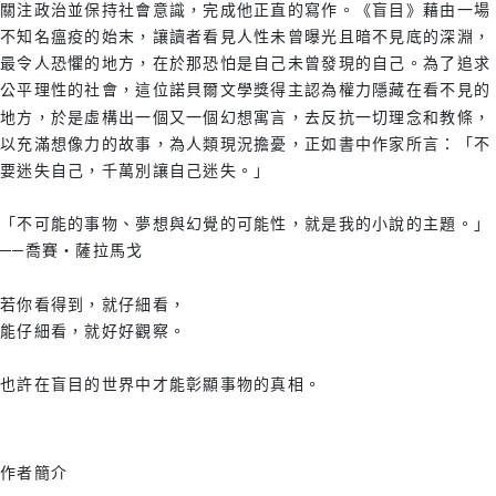
關注政治並保持社會意識，完成他正直的寫作。《盲目》藉由一場
不知名瘟疫的始末，讓讀者看見人性未曾曝光且暗不見底的深淵，
最令人恐懼的地方，在於那恐怕是自己未曾發現的自己。為了追求
公平理性的社會，這位諾貝爾文學獎得主認為權力隱藏在看不見的
地方，於是虛構出一個又一個幻想寓言，去反抗一切理念和教條，
以充滿想像力的故事，為人類現況擔憂，正如書中作家所言：「不
要迷失自己，千萬別讓自己迷失。」
「不可能的事物、夢想與幻覺的可能性，就是我的小說的主題。」
──喬賽‧薩拉馬戈
若你看得到，就仔細看，
能仔細看，就好好觀察。
也許在盲目的世界中才能彰顯事物的真相。
作者簡介