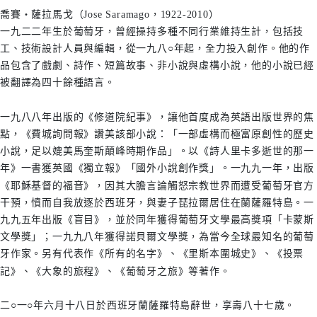
喬賽‧薩拉馬戈（Jose Saramago，1922-2010）
一九二二年生於葡萄牙，曾經操持多種不同行業維持生計，包括技
工、技術設計人員與編輯，從一九八○年起，全力投入創作。他的作
品包含了戲劇、詩作、短篇故事、非小說與虛構小說，他的小說已經
被翻譯為四十餘種語言。
一九八八年出版的《修道院紀事》，讓他首度成為英語出版世界的焦
點，《費城詢問報》讚美該部小說：「一部虛構而極富原創性的歷史
小說，足以媲美馬奎斯顛峰時期作品」。以《詩人里卡多逝世的那一
年》一書獲英國《獨立報》「國外小說創作獎」。一九九一年，出版
《耶穌基督的福音》，因其大膽言論觸怒宗教世界而遭受葡萄牙官方
干預，憤而自我放逐於西班牙，與妻子琵拉爾居住在蘭薩羅特島。一
九九五年出版《盲目》，並於同年獲得葡萄牙文學最高獎項「卡蒙斯
文學獎」；一九九八年獲得諾貝爾文學獎，為當今全球最知名的葡萄
牙作家。另有代表作《所有的名字》、《里斯本圍城史》、《投票
記》、《大象的旅程》、《葡萄牙之旅》等著作。
二○一○年六月十八日於西班牙蘭薩羅特島辭世，享壽八十七歲。