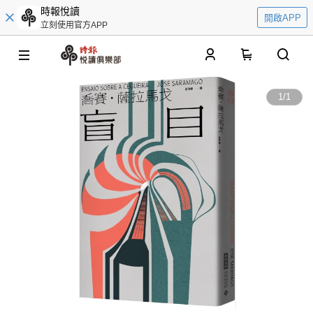
時報悅讀
開啟APP
立刻使用官方APP
0
1
/
1