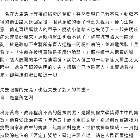
一名在大馬路上等待紅綠燈的駕駛，突然發現自己看不見，動彈不
得的他由路人送回家後，眼見駕駛的妻子也喪失視力，便心生竊
意，偷走盲眼駕駛人的車子，隨後小偷路人也失明了。一起失明疾
病火速蔓延開來，連眼科醫生也看不見了，整座城市陷入一陣混
亂，於是政府下令將所有盲人送進一間精神病院，並派遣武裝士兵
看守。「生命在被遺棄時是多麼地脆弱。」那座遭世人遺棄的醫
院，駭人聽聞的事件接連爆發，病院內發生的一切都落入醫生太太
眼中，她為了照顧失明的丈夫，謊稱自己也是盲人，其實她看得
見，卻無法迴避目睹這一切。
失去眼裡的光亮，也就失去了對人的尊重。
盲，是墮落之淵。
出身貧寒、教育程度不高的薩拉馬戈，是諾貝爾文學獎得主中的異
數。他身受政治迫害，年過五十歲才重回文壇，卻以創作實踐獨力
挑戰國家和教會的規訓，無論面對歷史、世俗或神聖權威，一貫抱
持破除迷信的「否定」姿態，堅定左翼立場，站在人民群眾這邊，