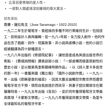
比盲目更黑暗的是人性。
付款後全家取貨
一部對人類處境深刻審視的偉大寓言。
每筆NT$60，滿NT$499(含以上)免運費
銷售重點
付款後7-11取貨
喬賽‧薩拉馬戈（Jose Saramago，1922-2010）
每筆NT$60，滿NT$499(含以上)免運費
一九二二年生於葡萄牙，曾經操持多種不同行業維持生計，包括技
宅配
工、技術設計人員與編輯，從一九八○年起，全力投入創作。他的作
每筆NT$100，滿NT$499(含以上)免運費
品包含了戲劇、詩作、短篇故事、非小說與虛構小說，他的小說已
經被翻譯為四十餘種語言。
一九八八年出版的《修道院紀事》，讓他首度成為英語出版世界的
焦點，《費城詢問報》讚美該部小說：「一部虛構而極富原創性的
歷史小說，足以媲美馬奎斯顛峰時期作品」。以《詩人里卡多逝世
的那一年》一書獲英國《獨立報》「國外小說創作獎」。一九九一
年，出版《耶穌基督的福音》，因其大膽言論觸怒宗教世界而遭受
葡萄牙官方干預，憤而自我放逐於西班牙，與妻子琵拉爾居住在蘭
薩羅特島。一九九五年出版《盲目》，並於同年獲得葡萄牙文學最
高獎項「卡蒙斯文學獎」；一九九八年獲得諾貝爾文學獎，為當今
全球最知名的葡萄牙作家。