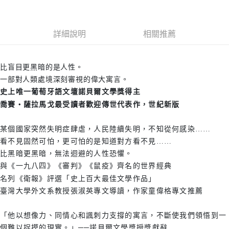
詳細說明
相關推薦
比盲目更黑暗的是人性。
一部對人類處境深刻審視的偉大寓言。
史上唯一葡萄牙語文壇諾貝爾文學獎得主
喬賽‧薩拉馬戈最受讀者歡迎傳世代表作，世紀新版
某個國家突然失明症肆虐，人民陸續失明，不知從何感染……
看不見固然可怕，更可怕的是知道對方看不見……
比黑暗更黑暗，無法迴避的人性恐懼。
與《一九八四》《審判》《鼠疫》齊名的世界經典
名列《衛報》評選「史上百大最佳文學作品」
臺灣大學外文系教授張淑英專文導讀，作家童偉格專文推薦
「他以想像力、同情心和諷刺力支撐的寓言，不斷使我們領悟到一
個難以捉摸的現實。」──諾貝爾文學獎授獎獻辭