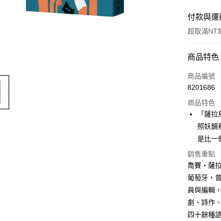
付款與運
超取滿NT$
付款方式
商品特色
信用卡一
商品編號
8201686
ATM付款
商品特色
「薩拉
運送方式
照妖鏡
是比一
付款後全
銷售重點
每筆NT$6
喬賽‧薩拉馬
付款後7-1
葡萄牙，
每筆NT$6
員與編輯
劇、詩作
宅配
四十餘種
每筆NT$1