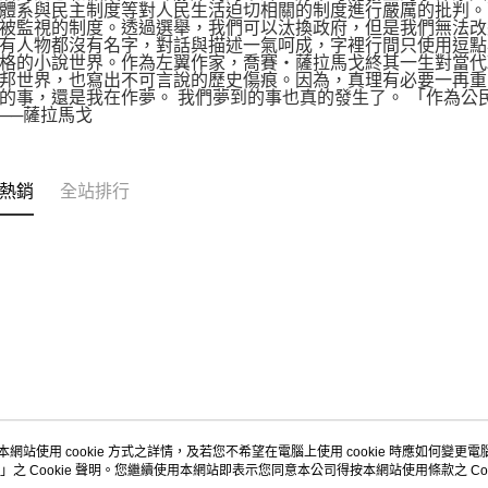
體系與民主制度等對人民生活迫切相關的制度進行嚴厲的批判。
被監視的制度。透過選舉，我們可以汰換政府，但是我們無法改
有人物都沒有名字，對話與描述一氣呵成，字裡行間只使用逗點
格的小說世界。作為左翼作家，喬賽‧薩拉馬戈終其一生對當代
邦世界，也寫出不可言說的歷史傷痕。因為，真理有必要一再重
的事，還是我在作夢。 我們夢到的事也真的發生了。 「作為
──薩拉馬戈
熱銷
全站排行
本網站使用 cookie 方式之詳情，及若您不希望在電腦上使用 cookie 時應如何變更電腦的
」之 Cookie 聲明。您繼續使用本網站即表示您同意本公司得按本網站使用條款之 Coo
關於我們
客服資訊