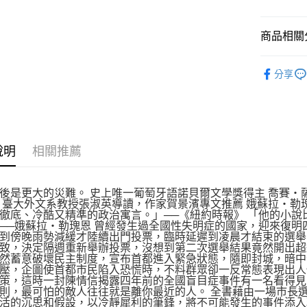
商品相關分
悅讀總部
分享
文學
小
說明
相關推薦
後是更大的災難。 史上唯一葡萄牙語諾貝爾文學獎得主 喬賽‧
 臺大外文系教授張淑英導讀，作家賀景濱專文推薦 娥蘇拉‧
徹底、冷酷又精準的政治寓言。」──《紐約時報》 「他的小
──娥蘇拉‧勒瑰恩 曾經發生過全國性失明症的國家，迎來復
到傍晚雨勢減緩才陸續出門投票，臨時延遲到凌晨才結束的選舉
致，決定隔週重新舉辦投票，沒想到第二次選舉結果竟然開出超
然蓄意破壞民主制度，宣布首都進入緊急狀態，隨即封城，暗中
壓，企圖使首都市民陷入恐慌時，不料群眾卻一反常態表現出人
策，這時一封陳情信揭露四年前的全國盲目症事件有一名看得見
則，最可怕的敵人往往就是離你最近的人。 全書藉由一場市長
活的沉思和假設，以冷靜犀利的筆鋒，將不可能發生的事件添入