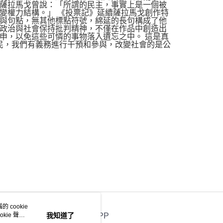
薩拉馬戈曾說：「所謂的民主，事實上是一個被
變權力結構。」 《投票記》延續薩拉馬戈創作特
與句點，無其他標點符號，綿延的長句構成了他
政治與社會保持批判精神，不僅在作品中創造出
申，以免這些可憐的事物落入遺忘之中。 這是真
公民，我們有義務進行干預和參與，改變社會的是公
 cookie
kie 聲明
我知道了
官方APP