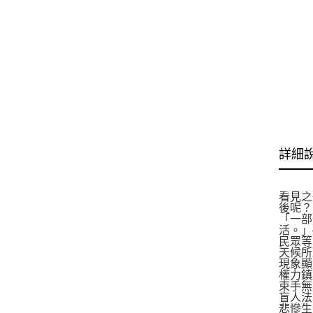
詳細
看見之
後呢？
「一部
活。」
民眾等
天候所
現象顯
權力鎮
束手無
盲人法
悲慘生