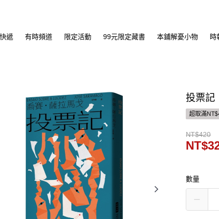
快遞
有時頻道
限定活動
99元限定藏書
本鋪解憂小物
時
投票記
超取滿NT$
NT$420
NT$3
數量