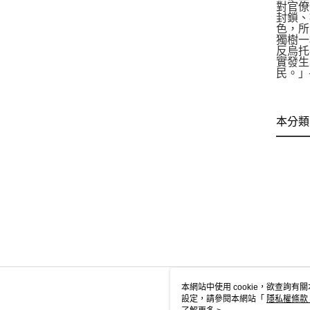
對官僚
封鎖、
色，所
獨樹一
反烏托
實發生
民。」
本分類
本網站中使用 cookie，欲查詢有關
設定，請參閱本網站「
隱私權條款