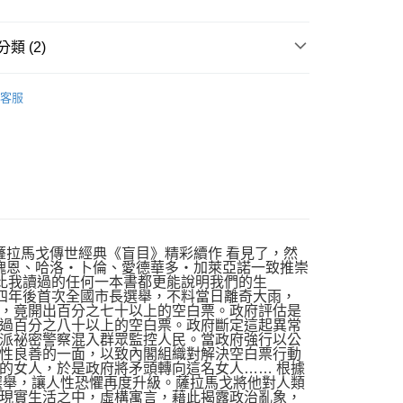
類 (2)
｜全站商品
客服
說
薩拉馬戈傳世經典《盲目》精彩續作 看見了，然
勒瑰恩、哈洛‧卜倫、愛德華多‧加萊亞諾一致推崇
說比我讀過的任何一本書都更能說明我們的生
明四年後首次全國市長選舉，不料當日離奇大雨，
，竟開出百分之七十以上的空白票。政府評估是
過百分之八十以上的空白票。政府斷定這起異常
派祕密警察混入群眾監控人民。當政府強行以公
性良善的一面，以致內閣組織對解決空白票行動
的女人，於是政府將矛頭轉向這名女人…… 根據
選舉，讓人性恐懼再度升級。薩拉馬戈將他對人類
現實生活之中，虛構寓言，藉此揭露政治亂象，