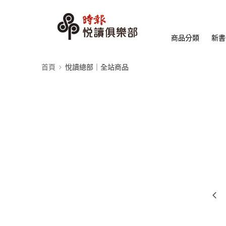
商品分類
新書
首頁
悅讀總部｜全站商品