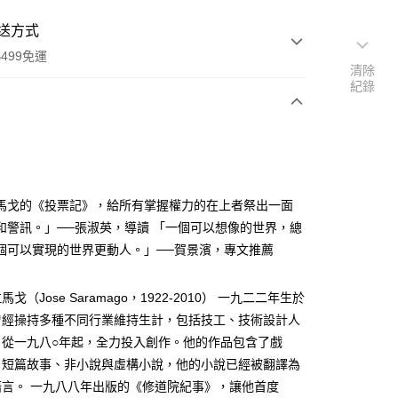
送方式
499免運
清除
紀錄
次付款
馬戈的《投票記》，給所有掌握權力的在上者祭出一面
和警訊。」──張淑英，導讀 「一個可以想像的世界，總
個可以實現的世界更動人。」──賀景濱，專文推薦
家取貨
0，滿NT$499(含以上)免運費
戈（Jose Saramago，1922-2010） 一九二二年生於
1取貨
曾經操持多種不同行業維持生計，包括技工、技術設計人
0，滿NT$499(含以上)免運費
，從一九八○年起，全力投入創作。他的作品包含了戲
、短篇故事、非小說與虛構小說，他的小說已經被翻譯為
語言。 一九八八年出版的《修道院紀事》，讓他首度
00，滿NT$499(含以上)免運費