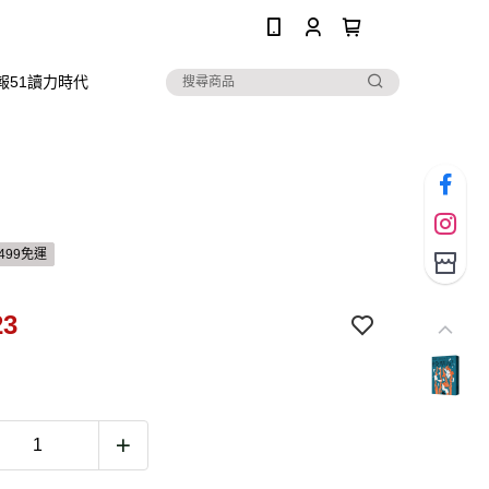
0
報51讀力時代
499免運
23