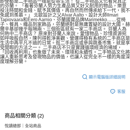
即使都是二手物品一樣能從容生活！ 從二手物品文化看見真正
的芬蘭。 「看著芬蘭人努力生產品質又好又耐用的物品，樂意
投注時間和金錢、賦予其價值，再自然而然傳承給下一代，我不
免感到羨慕。」 北歐設計之父Alvar Aalto、設計大師Ilmari
Tapiovaara和Eero Aarnio、芬蘭國寶品牌Marimekko……從椅
子、餐具、織品到家飾品，芬蘭絕對是無庸置疑的設計大國，赫
爾辛基卻幾乎每隔兩、三個街區就有一家二手商店。 芬蘭人為
何熱中二手商店？ 原來對芬蘭人來說，愛惜物品、珍惜資源宛
如呼吸般自然，陳列得乾淨美觀、營運得極有系統的二手商店是
生活中再平凡不過的日常。逛二手商店或參與跳蚤市集，就是享
受閒暇的方法之一。 二手商店不只是實踐循環經濟的場域，
「回收再利用」也象徵了未來、環境和永續性。二手物品文化將
讓人重新思考及發現物品的價值，也讓人從完全不一樣的角度深
度理解芬蘭。
顯示電腦版詳細說明
客服
商品相關分類 (2)
悅讀總部｜全站商品