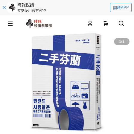
時報悅讀
開啟APP
立刻使用官方APP
0
1
/
1