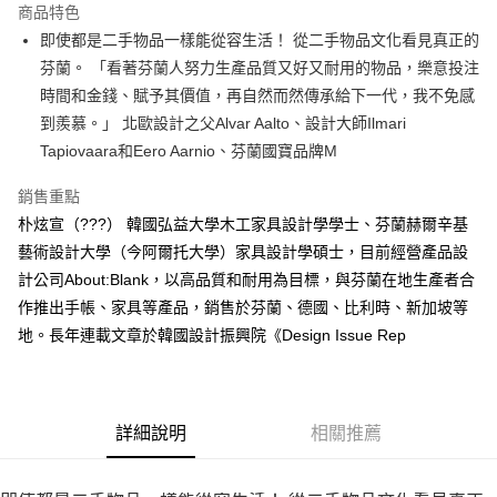
運送方式
商品特色
即使都是二手物品一樣能從容生活！ 從二手物品文化看見真正的
付款後全家取貨
芬蘭。 「看著芬蘭人努力生產品質又好又耐用的物品，樂意投注
每筆NT$60，滿NT$499(含以上)免運費
時間和金錢、賦予其價值，再自然而然傳承給下一代，我不免感
付款後7-11取貨
到羨慕。」 北歐設計之父Alvar Aalto、設計大師Ilmari
每筆NT$60，滿NT$499(含以上)免運費
Tapiovaara和Eero Aarnio、芬蘭國寶品牌M
宅配
銷售重點
每筆NT$100，滿NT$499(含以上)免運費
朴炫宣（???） 韓國弘益大學木工家具設計學學士、芬蘭赫爾辛基
藝術設計大學（今阿爾托大學）家具設計學碩士，目前經營產品設
計公司About:Blank，以高品質和耐用為目標，與芬蘭在地生產者合
作推出手帳、家具等產品，銷售於芬蘭、德國、比利時、新加坡等
地。長年連載文章於韓國設計振興院《Design Issue Rep
詳細說明
相關推薦