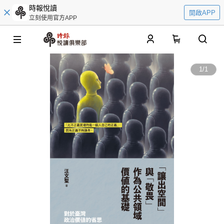
時報悅讀
開啟APP
立刻使用官方APP
0
1
/
1