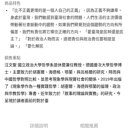
運送方式
商品特色
「比不正義更壞的是一個人自己的正義」，因為正義不夠謙卑。
付款後全家取貨
身處於臺灣，我們敏感到臺灣社會的問題，人們生活的主流價值
每筆NT$60，滿NT$499(含以上)免運費
帶動著社會脈動中的趨勢，如果我們察覺到這個趨勢的方向有所
付款後7-11取貨
偏差，我們有責任將它導往正確的方向。 「愛臺灣是民粹還是民
每筆NT$60，滿NT$499(含以上)免運費
主？」 「對於政治人物而言，道德責任與政治責任要相提並
論。」 「要化解民
宅配
每筆NT$100，滿NT$499(含以上)免運費
銷售重點
汪文聖 國立政治大學哲學系退休暨兼任教授，德國曼次大學哲學博
士，主要致力於胡塞爾、海德格、鄂蘭，與呂格爾的研究，時而與
中國哲學對照比較，並思考現象學與現實社會的關係。2019年出版
了《現象學作為一種實踐哲學：胡塞爾、海德與鄂蘭的倫理、政治
與宗教哲學》專書，近年致力於「敘事的理論與實務」的研究。今
呈現於讀者面前的對於臺
詳細說明
相關推薦