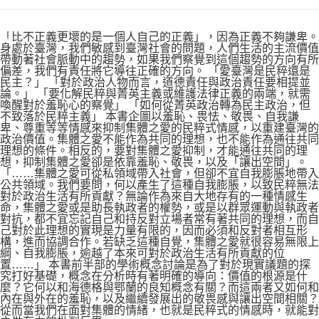
「比不正義更壞的是一個人自己的正義」，因為正義不夠謙卑。
身處於臺灣，我們敏感到臺灣社會的問題，人們生活的主流價值
帶動著社會脈動中的趨勢，如果我們察覺到這個趨勢的方向有所
偏差，我們有責任將它導往正確的方向。 「愛臺灣是民粹還是
民主？」 「對於政治人物而言，道德責任與政治責任要相提並
論。」 「要化解民粹與菁英主義或維護法律正義的兩端，就需
喚醒對於羞恥心的察覺」 「如何從菁英政治轉為民主政治，但
不致落於民粹主義」 本書企圖以羞恥、畏怯、敬畏、自我謙
卑、尊重等等情感來抑制集體之愛的民粹式情感，以重建臺灣的
政治價值。集體之愛不能作為共同的理想，也不能作為通往共同
理想的條件。相反的，要對集體之愛抑制，才能通往共同的理
想，抑制集體之愛卻是依靠羞恥、敬畏，以及「讓出空間」。
「……集體之愛可從私領域帶入社會，但卻不宜自我膨脹地帶入
公共領域。我們要問，何以產生了這種自我膨脹，以致民粹無法
對於政治生活有所貢獻？無論作為來自大地存有的一種情感生
命，集體之愛或是助長執政者的權勢，或是以群眾運動與執政者
對抗，都不宜忘記自己和持反對立場者常有著共同的理想，而自
己對於此理想的實現是力量有限的，因而必須和反對者相互形
構，進而協調合作。若缺乏這種自覺，集體之愛就很容易無限上
綱、自我膨脹，逾越了本來可對於政治生活有所貢獻的位
置……」 本書前半部的學術概念討論是為了對於現實議題的探
究打好基礎，概念在分析時有著明確的導向：價值的根源是什
麼？它何以和海德格與鄂蘭的良知概念有關？而這兩者又如何和
內在與外在的羞恥，以及繼續發展出的敬畏感與讓出空間相關？
從而當我們在面對集體的情緒，也就是民粹式的情感時，就能對