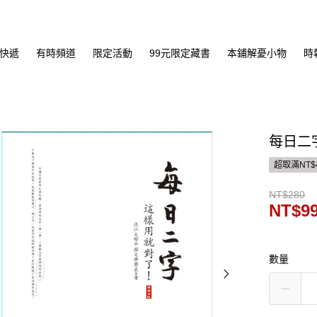
快遞
有時頻道
限定活動
99元限定藏書
本鋪解憂小物
時
每日二
超取滿NT$
NT$280
NT$9
數量