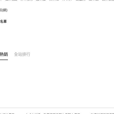
和(綱)
者名單
熱銷
全站排行