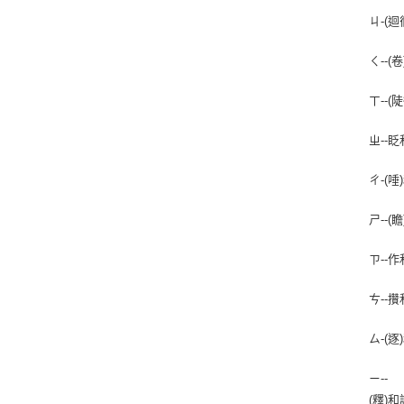
ㄐ-(
ㄑ--
ㄒ--
ㄓ--
ㄔ-(
ㄕ--
ㄗ--
ㄘ--攢
ㄙ-(
ㄧ--
(釋)