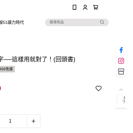
0
報51讀力時代
字──這樣用就對了！(回頭書)
499免運
9