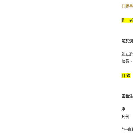
◎隨書
作 
關於
創立於
校長
目 錄
國語
序
凡例
ㄅ--