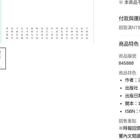
※ 本商品
付款與運
超取滿NT$
付款方式
商品特色
信用卡一
商品編號
845888
ATM付款
商品特色
作者：
運送方式
出版社
出版日期
付款後全
開本：1
每筆NT$6
ISBN：
付款後7-1
銷售重點
每筆NT$6
※時報回
響內文閱讀
宅配