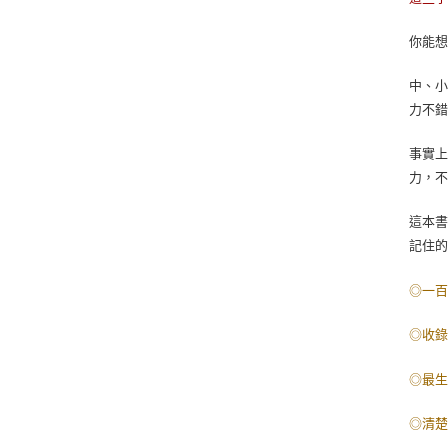
你能
中、
力不
事實
力，
這本
記住
◎一
◎收
◎最
◎清