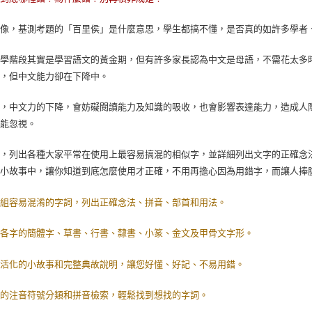
想像，基測考題的「百里侯」是什麼意思，學生都搞不懂，是否真的如許多學者
小學階段其實是學習語文的黃金期，但有許多家長認為中文是母語，不需花太多
錯，但中文能力卻在下降中。
上，中文力的下降，會妨礙閱讀能力及知識的吸收，也會影響表達能力，造成人
不能忽視。
書，列出各種大家平常在使用上最容易搞混的相似字，並詳細列出文字的正確念
的小故事中，讓你知道到底怎麼使用才正確，不用再擔心因為用錯字，而讓人捧
百組容易混淆的字詞，列出正確念法、拼音、部首和用法。
錄各字的簡體字、草書、行書、隸書、小篆、金文及甲骨文字形。
生活化的小故事和完整典故說明，讓您好懂、好記、不易用錯。
楚的注音符號分類和拼音檢索，輕鬆找到想找的字詞。