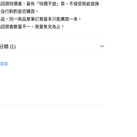
為回頭特價書，蓋有「特價不退」章，不接受瑕疵退換
00，滿NT$499(含以上)免運費
者自行斟酌是否購買。
商品，同一商品單筆訂單最多只能購買一本。
品回頭書數量不一，限量售完為止！
類 (1)
藏書
客服