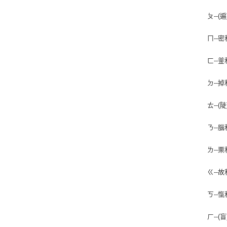
ㄆ--
ㄇ--
ㄈ--
ㄉ--
ㄊ--
ㄋ--
ㄌ--
ㄍ--
ㄎ--
ㄏ--