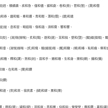
迴徊)迥、積績蹟、疾和急、僅和儘、據和劇、卷和(券)、菅和(管)、(潛)和僭
(卷)和券、趨和驅、牽和遷、青和輕、潛和(僭)、(遺)和遣
(陡徒)徙、息和習、暇遐瑕、偕和諧、須和需、饗和響、
眨和(貶)、(湍)惴(揣喘)、炙和(熾)、逐和(遂)、茁和拙、墜和(墮)、(輟)綴(掇啜)、
唾)和垂、(湍惴)揣喘、(炙)和熾、輟(綴掇)啜、(輒)和轍、(樁)和椿、恥和齒、察
(瞻)和贍、釋和(譯)、煞和(剎)、首和手、姍和珊、生和身、爍和(礫)、攝和(懾)
作和做、在和再、(攢)和鑽
和(鑽)
逐)和遂、(崇)和祟、宿夙素、(肄)和肆、粟和(栗)
和譯、遺和(遣)、肄和(肆)、涯和崖、燕和雁、仰和抑、螢瑩熒、膺和贗、贏和(羸