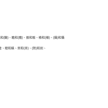
輒和(轍)、瞻和(贍)、振和賑、樁和(椿)、(攝)和懾
和查、瞠和瞋、崇和(祟)、(煞)和剎、
)