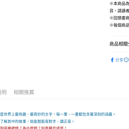
※本商品
每筆NT$1
貨，請讀
※回頭書
※每個商
商品相關分
99元限定
分享
說明
相關推薦
字是世界上最有趣、最奇妙的文字，每一筆、一畫都包含著深刻的涵義。
先了解其中的故事，就能輕鬆寫對字、讀正音。
字到底哪裡錯？為什麼錯？別再積非成是！