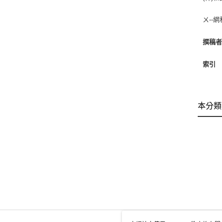
ㄨ--網
撰稿
索引
本分類