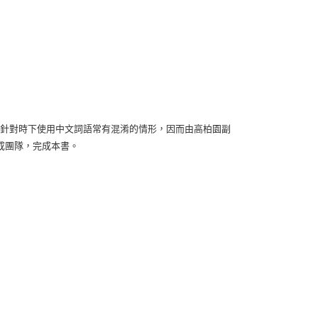
0年，針對時下使用中文詞語常有混淆的情形，因而由高柏園副
成團隊，完成本書。