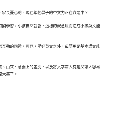
、家長憂心的，現在年輕學子的中文力正在衰退中？
時間學習，小孩自然就會，這樣的觀念反而造成小孩英文能
際互動的困難，可見，學好英文之外，母語更是基本語文能
法、由來、意義上的差別，以及將文字帶入有趣又讓人容易
腹大笑了。