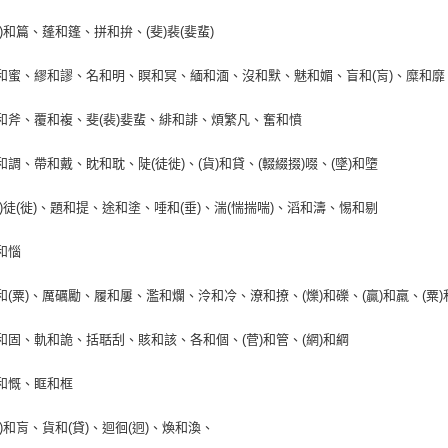
(遍)和篇、蓬和篷、拼和拚、(斐)裴(婓蜚)
密和蜜、繆和謬、名和明、瞑和冥、緬和湎、沒和默、魅和媚、盲和(肓)、糜和
釜和斧、覆和複、斐(裴)婓蜚、緋和誹、煩繁凡、奮和憤
掉和調、帶和戴、眈和耽、陡(徒徙)、(貨)和貸、(輟綴掇)啜、(墜)和墮
(陡)徒(徙)、題和提、途和塗、唾和(垂)、湍(惴揣喘)、滔和濤、惕和剔
腦和惱
栗和(粟)、厲礪勵、履和屢、濫和爛、泠和冷、潦和撩、(爍)和礫、(贏)和羸、(粟)
故和固、軌和詭、括聒刮、賅和該、各和個、(菅)和管、(網)和綱
愾和慨、眶和框
(盲)和肓、貨和(貸)、迴徊(迥)、煥和渙、