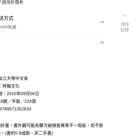
不適用折價券
送方式
清除
499免運
紀錄
次付款
淡江大學中文系
：時報文化
：2010年09月06日
家取貨
8開／平裝／224頁
0，滿NT$499(含以上)免運費
9789571352633
1取貨
0，滿NT$499(含以上)免運費
頭好書，書外觀可能有髒污破損發黃等不一瑕疵，但不影
。(書約5-8成新，非二手書)