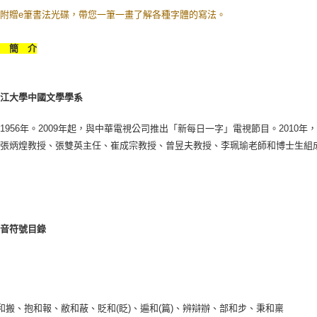
附贈e筆書法光碟，帶您一筆一畫了解各種字體的寫法。
者 簡 介
淡江大學中國文學學系
1956年。2009年起，與中華電視公司推出「新每日一字」電視節目。201
、張炳煌教授、張雙英主任、崔成宗教授、曾昱夫教授、李珮瑜老師和博士生組
注音符號目錄
班和搬、抱和報、敝和蔽、貶和(眨)、遍和(篇)、辨辯辦、部和步、秉和稟