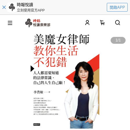
時報悅讀
開啟APP
立刻使用官方APP
0
1
/
1