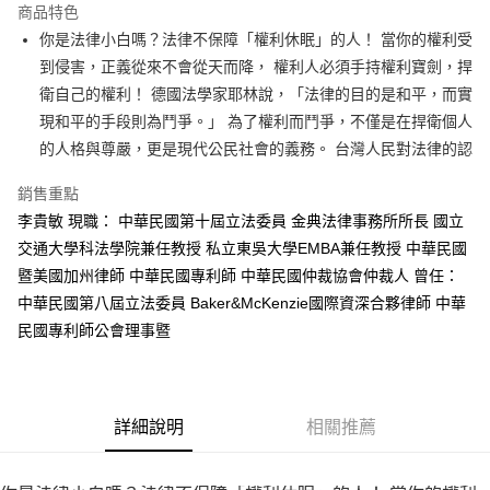
運送方式
商品特色
你是法律小白嗎？法律不保障「權利休眠」的人！ 當你的權利受
付款後全家取貨
到侵害，正義從來不會從天而降， 權利人必須手持權利寶劍，捍
每筆NT$60，滿NT$499(含以上)免運費
衛自己的權利！ 德國法學家耶林說，「法律的目的是和平，而實
付款後7-11取貨
現和平的手段則為鬥爭。」 為了權利而鬥爭，不僅是在捍衛個人
每筆NT$60，滿NT$499(含以上)免運費
的人格與尊嚴，更是現代公民社會的義務。 台灣人民對法律的認
宅配
銷售重點
每筆NT$100，滿NT$499(含以上)免運費
李貴敏 現職： 中華民國第十屆立法委員 金典法律事務所所長 國立
交通大學科法學院兼任教授 私立東吳大學EMBA兼任教授 中華民國
暨美國加州律師 中華民國專利師 中華民國仲裁協會仲裁人 曾任：
中華民國第八屆立法委員 Baker&McKenzie國際資深合夥律師 中華
民國專利師公會理事暨
詳細說明
相關推薦