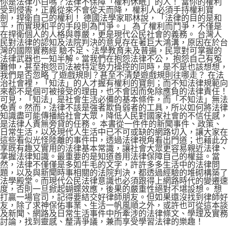
你是法律小白嗎？法律不保障「權利休眠」的人！ 當你的權利
受到侵害，正義從來不會從天而降， 權利人必須手持權利寶
劍，捍衛自己的權利！ 德國法學家耶林說，「法律的目的是和
平，而實現和平的手段則為鬥爭。」 為了權利而鬥爭，不僅是
在捍衛個人的人格與尊嚴，更是現代公民社會的義務。 台灣人
民對法律的認知及法院判決的意見存在著巨大鴻溝，原因在於台
灣的國際實務經 驗不足、法學教育未及普遍，民眾對可掌握的
法律武器也一知半解。當我們在抱怨法律不公， 抱怨自己有冤
難伸，甚至抱怨司法被特定勢力操控的同時，是不是也該想想，
我們是否忽略 了遊戲規則？甚至不清楚遊戲規則往哪走？ 在法
治社會裡，「知法」的人才握有權利的寶劍；而不知法律規範向
來都不是個可被接受的理由，也不會因而免除應負的法律責任！
可見，「知法」是社會生活必備的基本條件，而「不知法」無法
免責。然而，法律不該是強者欺負弱者的工具，所以如何將法律
知識盡可能傳播給社會大眾，降低人民對國家社會的不信任感，
是法律人責無旁貸的任務。 本書從一件件的新聞事件、政策、
日常生活，以及現代人生活中已不可或缺的網路切入，讓大家在
這些看似光怪陸離的事件中，透過法律視角看出門道；也藉此分
享既有趣又實用的法律基本常識，讓社會大眾更容易親近法律、
掌握法律知識。最重要的是知道善用法律保障自己的權益。當
然，法律不僅僅是多如牛毛的文字，許許多多生活中的法律問
題，以及與新聞時事相關的法院判決，都透過經驗的堆砌構築了
法學殿堂。而現代公民法律意識也必須跟得上網路時代的變遷速
度，否則一旦掀起蝴蝶效應，後果的嚴重性絕對不堪設想。 想
打贏一場官司，記得要結交好律師朋友。但如果還沒找到律師好
友，除了求神保佑事業、生活一帆風順之外，或許也可從這本談
及新聞、網路及日常生活事件中所牽涉的法律條文、學理及實務
討論，找到靈感、釐清爭議，兼而享受學習法律的樂趣！