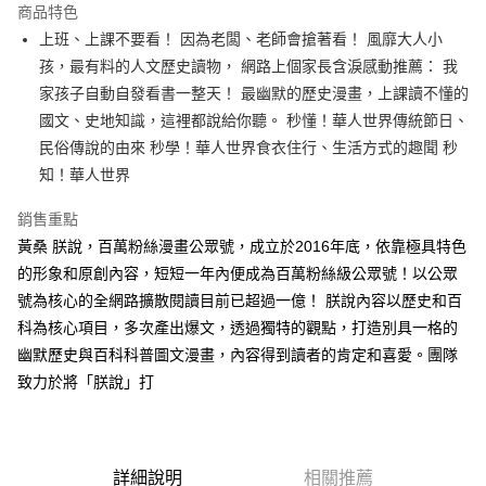
運送方式
商品特色
上班、上課不要看！ 因為老闆、老師會搶著看！ 風靡大人小
付款後全家取貨
孩，最有料的人文歷史讀物， 網路上個家長含淚感動推薦： 我
每筆NT$60，滿NT$499(含以上)免運費
家孩子自動自發看書一整天！ 最幽默的歷史漫畫，上課讀不懂的
付款後7-11取貨
國文、史地知識，這裡都說給你聽。 秒懂！華人世界傳統節日、
每筆NT$60，滿NT$499(含以上)免運費
民俗傳說的由來 秒學！華人世界食衣住行、生活方式的趣聞 秒
知！華人世界
宅配
每筆NT$100，滿NT$499(含以上)免運費
銷售重點
黃桑 朕說，百萬粉絲漫畫公眾號，成立於2016年底，依靠極具特色
的形象和原創內容，短短一年內便成為百萬粉絲級公眾號！以公眾
號為核心的全網路擴散閱讀目前已超過一億！ 朕說內容以歷史和百
科為核心項目，多次產出爆文，透過獨特的觀點，打造別具一格的
幽默歷史與百科科普圖文漫畫，內容得到讀者的肯定和喜愛。團隊
致力於將「朕說」打
詳細說明
相關推薦