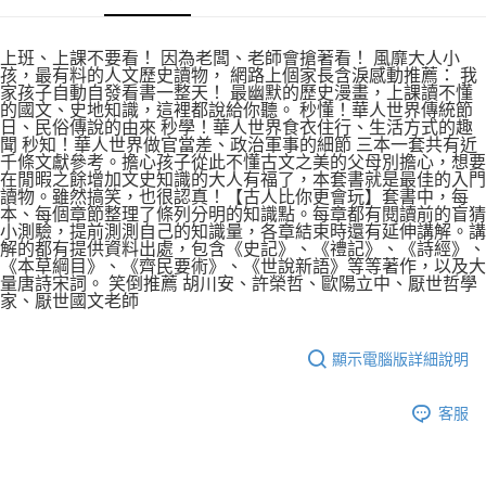
上班、上課不要看！ 因為老闆、老師會搶著看！ 風靡大人小
孩，最有料的人文歷史讀物， 網路上個家長含淚感動推薦： 我
家孩子自動自發看書一整天！ 最幽默的歷史漫畫，上課讀不懂
的國文、史地知識，這裡都說給你聽。 秒懂！華人世界傳統節
日、民俗傳說的由來 秒學！華人世界食衣住行、生活方式的趣
聞 秒知！華人世界做官當差、政治軍事的細節 三本一套共有近
千條文獻參考。擔心孩子從此不懂古文之美的父母別擔心，想要
在閒暇之餘增加文史知識的大人有福了，本套書就是最佳的入門
讀物。雖然搞笑，也很認真！【古人比你更會玩】套書中，每
本、每個章節整理了條列分明的知識點。每章都有閱讀前的盲猜
小測驗，提前測測自己的知識量，各章結束時還有延伸講解。講
解的都有提供資料出處，包含《史記》、《禮記》、《詩經》、
《本草綱目》、《齊民要術》、《世說新語》等等著作，以及大
量唐詩宋詞。 笑倒推薦 胡川安、許榮哲、歐陽立中、厭世哲學
家、厭世國文老師
顯示電腦版詳細說明
客服