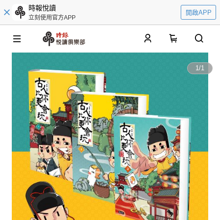
時報悅讀
開啟APP
立刻使用官方APP
0
1
/
1