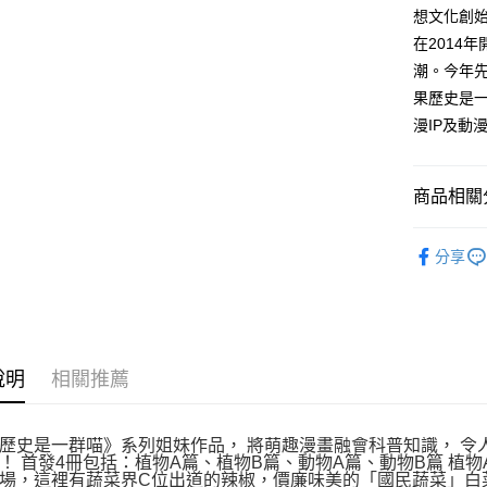
想文化創
每筆NT$1
在2014
潮。今年
果歷史是
漫IP及動
商品相關分
悅讀總部
分享
親子兒童
說明
相關推薦
歷史是一群喵》系列姐妹作品， 將萌趣漫畫融會科普知識， 令
！ 首發4冊包括：植物A篇、植物B篇、動物A篇、動物B篇 植
場，這裡有蔬菜界C位出道的辣椒，價廉味美的「國民蔬菜」白