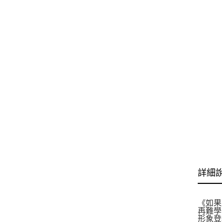
詳細
《如果
再難學
形象登