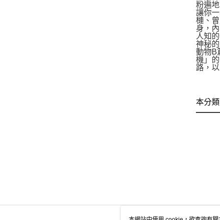
粉遍地
讓你一
槤、曾
身，內
人知的
神秘的
動物B
機」的
路，以
本分類
本網站中使用 cookie，欲查詢有關