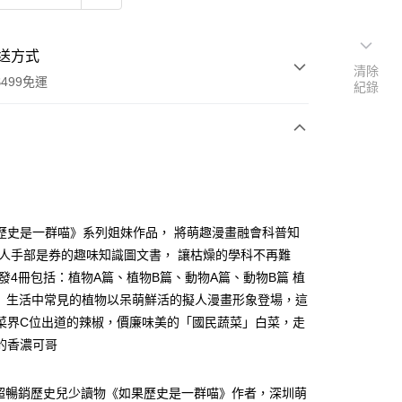
送方式
清除
499免運
紀錄
次付款
歷史是一群喵》系列姐妹作品， 將萌趣漫畫融會科普知
令人手部是券的趣味知識圖文書， 讓枯燥的學科不再難
首發4冊包括：植物A篇、植物B篇、動物A篇、動物B篇 植
家取貨
： 生活中常見的植物以呆萌鮮活的擬人漫畫形象登場，這
0，滿NT$499(含以上)免運費
菜界C位出道的辣椒，價廉味美的「國民蔬菜」白菜，走
1取貨
的香濃可哥
0，滿NT$499(含以上)免運費
暢銷歷史兒少讀物《如果歷史是一群喵》作者，深圳萌