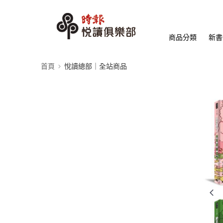
商品分類
新書
首頁
悅讀總部｜全站商品