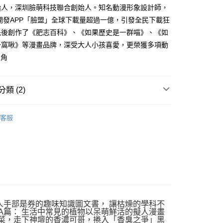
始人，深圳臉萌科技聯合創始人。知名動漫形象設計師，
00，滿NT$499(含以上)免運費
年開發APP「臉盟」全球下載量超過一億，引發全民下載狂
先後創作了《肥志百科》、《如果歷史是一群喵》、《如
一窩啾》等漫畫品牌，深受大人小孩喜愛，更榮獲多項動
漫角
類 (2)
｜全站商品
客服
橋樑書
人手部是券的趣味知識圖文書， 讓枯燥的學科不
物A篇： 生活中常見的植物以呆萌鮮活的擬人漫畫
菜，走下神壇的香濃可哥，捲入「香臭之爭」黑