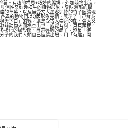
鈴薯。有趣的構思+巧妙的編排，外加萌物出沒，
極具個性又妙趣橫生的植物形象，臭味濃郁的榴
佳的草莓，以及備受文人墨客追捧的竹子陸續現
性各異的動物們以Q版形象亮相，展示了自己鮮為
鳴天下白」的雞，還是受古人崇拜的熊、強大又
激萌動物天團橫空出世，處處有料，頁頁藏梗。
味多樣化的屎殼郎、自帶導航的鴿子、超長「待
分子的我們人類自己陸續出場。用「有趣」開
 cookie