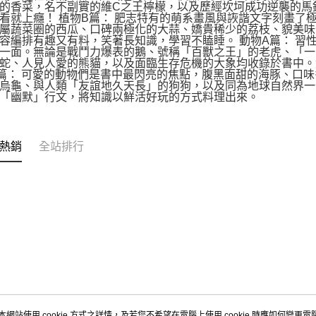
的香菜，名不副實的維C之王檸檬，以及歷經坎坷成功逆襲的馬
看就上癮！ 植物B篇： 肥志特有的萌系畫風與詼諧文字刻畫了
屬蔬菜圈的西瓜、口碑兩極化的大蒜、嬌貴稀少的荔枝、貌美味
容編排有趣又有料，笑著長知識，學習不瞌睡。 動物A篇： 習
一面。無論是戰鬥力爆表的鵝、號稱「百獸之王」的老虎、「一
蛇、人見人愛的熊貓，以及面臨生存危機的大象均收錄於書中。
篇： 可愛的動物們是書中最閃亮的焦點，腹黑面甜的海豚、口
烏龜、與人類「友誼地久天長」的狗狗，以及同為地球自然界一
「幽默」行文，將知識以鮮活好玩的方式料理出來。
熱銷
全站排行
本網站使用 cookie 方式之詳情，及若您不希望在電腦上使用 cookie 時應如何變更電腦的