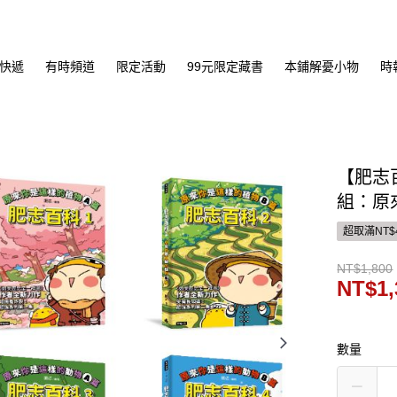
快遞
有時頻道
限定活動
99元限定藏書
本鋪解憂小物
時
【肥志
組：原
超取滿NT$
NT$1,800
NT$1,
數量