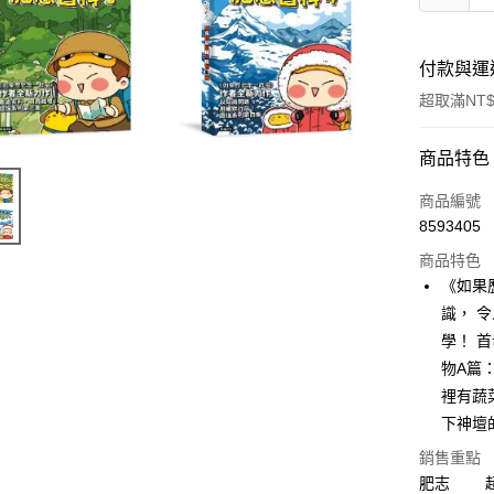
付款與運
超取滿NT$
付款方式
商品特色
信用卡一
商品編號
8593405
ATM付款
商品特色
《如果
運送方式
識， 
學！ 
付款後全
物A篇
每筆NT$6
裡有蔬
付款後7-1
下神壇
每筆NT$6
銷售重點
肥志 超
宅配