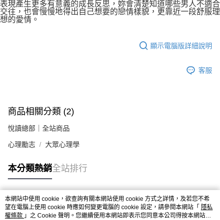
表現產生更多有意義的成長反思，妳會清楚知道哪些男人不適合
交往，也會慢慢地得出自己想要的戀情樣貌，更靠近一段舒服理
想的愛情。
顯示電腦版詳細說明
客服
商品相關分類 (2)
悅讀總部｜全站商品
心理勵志
大眾心理學
本分類熱銷
全站排行
本網站中使用 cookie，欲查詢有關本網站使用 cookie 方式之詳情，及若您不希
熱門標籤
望在電腦上使用 cookie 時應如何變更電腦的 cookie 設定，請參閱本網站「
隱私
權條款
」之 Cookie 聲明。您繼續使用本網站即表示您同意本公司得按本網站使