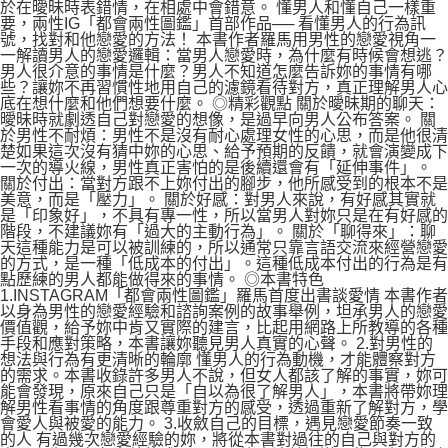
於在曖昧時表錯情，在相處中會錯意。 懂男人和懂自己一樣重
要，兩性IG「都會兩性圖鑑」首部作品── 看懂男人的行為訊
號，找對和他戀愛的方法！ 本書作者羅馬用男性的戀愛視角一
一解讀男人的戀愛邏輯：當男人戀愛時，為什麼有時候會想逃？
男人很介意的事情是什麼？男人不知道怎麼告訴妳的事情有哪
些？讓妳不再習慣性地用自己的濾鏡看待對方，真正理解男人心
底在想什麼和他們想要什麼。 ◎精彩觀點 關於曖昧期的聊天：
曖昧時就劇透自己對戀愛的想像，是過早向男人公布答案。 關
於男性不耐煩：男性不是沒有耐心處理女性的心思，而是他很清
楚如果這次沒有猜中妳的心思、給予預期的反饋，就會演變成下
一次的導火線，男性真正害怕的是後續還會有「延伸事件」。
關於付出：當對方跟不上妳付出的腳步，他所感受到的根本不是
美意，而是「壓力」。 關於好感：對男人來說，有好感其實就
是「印象好」，不具有專一性，所以當男人對妳只是在有好感的
階段，不建議妳有「過大的主動行為」。 關於「聊得來」：聊
天這種能力是可以被訓練的，所以通常只靠言語交流來經營戀愛
的方式，是一種「低成本的付出」。這種低成本付出的行為是有
點歷練的男人都能做得來的事情。 ◎本書特色
1.INSTAGRAM「都會兩性圖鑑」羅馬首度出書談愛情 本書作者
以身為男性的戀愛經驗和諮詢案例的故事舉例，坦承男人的戀愛
價值觀，給予妳中肯又實際的建言，比起用網路上所教導的各種
手段和應對策略，本書讓妳聽見男人真實的心聲。 2.對男性的
想法與行為有更清晰的輪廓 懂男人的行為動機，才能體察對方
的需求。本書收錄許多男人不說，但女人都該了解的事實，妳可
能會發現，原來自己只是「自以為很了解男人」，本書將帶妳理
解男性看事情的角度跟尊重對方的感受，透過重新了解對方，學
會愛人與被愛的能力。 3.收斂自己的目標，遇見戀愛節奏一致
的人 有過幾次戀愛經驗的妳，將從本書對過往的自己與對方的