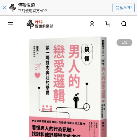
時報悅讀
開啟APP
立刻使用官方APP
0
1
/
1