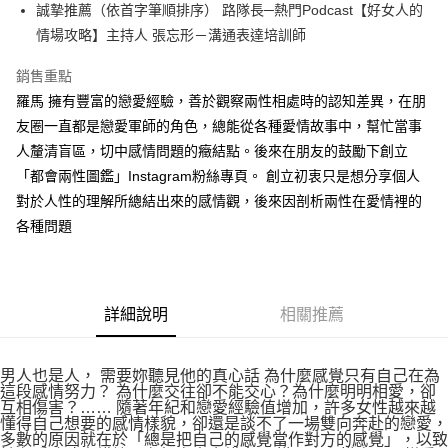
誠摯推薦（依首字筆順排序） 路隊長─熱門Podcast【好女人的
付款後全家取貨
情場攻略】主持人 張忘形－溝通表達培訓師
每筆NT$60，滿NT$499(含以上)免運費
銷售重點
付款後7-11取貨
羅馬 擁有豐富的戀愛經驗，善於觀察兩性相處時的認知差異，在朋
每筆NT$60，滿NT$499(含以上)免運費
友圈一直都是戀愛軍師的角色，總能從各種愛情故事中，幫忙當事
宅配
人釐清盲區，切中感情問題的癥結點。後來在朋友的鼓勵下創立
每筆NT$100，滿NT$499(含以上)免運費
「都會兩性圖鑑」Instagram粉絲專頁。 創立初衷只是想分享個人
對於人性的理解所總結出來的感情觀，後來因剖析兩性在愛情裡的
各種問題
詳細說明
相關推薦
男人也是人， 需要妳聽見他的真心話 為什麼感覺只有自己在為
這段感情努力？ 為什麼交往卻不能交心？為什麼明明相愛，卻
互相傷害？…… 隨著年紀和戀愛經驗值增加，許多女性越來越
懂得自己想要的感情樣貌，卻還是談不了一場雙向奔赴的戀愛，
多數的原因就在於「總是把自己的感覺當作對方的感覺」，以致