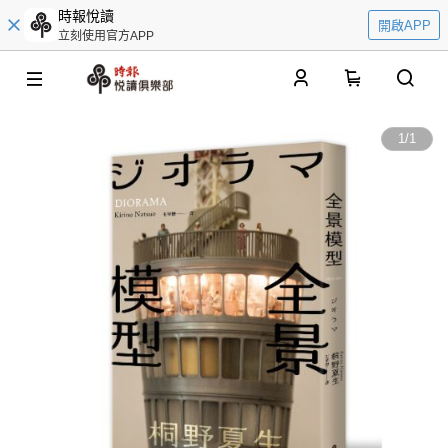
時報悅讀
開啟APP
立刻使用官方APP
0
1
/
1