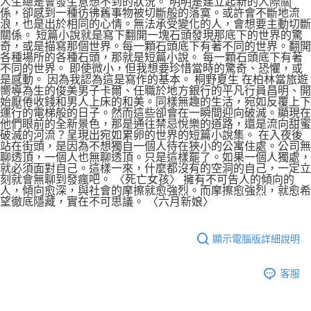
人生總是會發生意想不到的狀況。 明明是建立起新的人際關
係，卻感到一種彷彿舊事物被切斷般的落寞。或許會不斷地流
浪，也是出於相同的心情。無法承受變化的人，會想要主動切斷
關係。 短篇小說就是寫下翻開一塊石頭發現那底下的世界的驚
奇，或是描寫那個世界。每一顆石頭底下有著不同的世界。翻開
各種場所的各種石頭，那就是短篇小說。 每一顆石頭底下有著
不同的世界。 即使微小，但我想要珍惜當時的驚奇、恐懼，或
是感動。 因為我認為這是寫作的基本。 桐野夏生 在柏林當旅遊
嚮導為生的俊美男子卡爾、任職於地方銀行的平凡行員昌明、開
始厭倦收錢和男人上床的和美。同樣無趣的生活，宛如反覆上下
運行的電梯般的日子。然而這些卻會在一瞬間迎向破滅。顯現在
他們眼前的全新景色，那是通往禁忌悅樂的道路，還是流向甜蜜
破滅的河流？呈現出宛如累卵的世界的短篇小說集。 在入夜後
站在街頭，是因為不想獨自一個人待在狹小的公寓住處。公司無
聊透頂，一個人也無聊透頂。只是這樣罷了。如果一個人獨處，
就必須面對自己。這樣一來，什麼都沒有的空洞的自己，一定立
刻就會無聊到發瘋吧。 〈死亡女孩〉 擁有不可告人的傾向的
人，傾向愈深，與社會的摩擦就愈強烈。而摩擦愈強烈，就愈希
望徹底隱藏，實在不可思議。 〈六月新娘〉
顯示電腦版詳細說明
客服