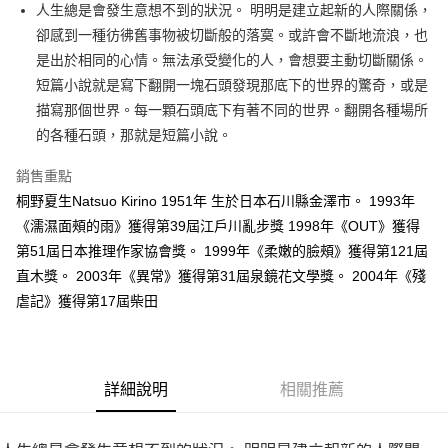
人生總是會發生意想不到的狀況。 明明是建立起新的人際關係，
付款後全家取貨
卻感到一種彷彿舊事物被切斷般的落寞。或許會不斷地流浪，也
每筆NT$60，滿NT$499(含以上)免運費
是出於相同的心情。無法承受變化的人，會想要主動切斷關係。
付款後7-11取貨
短篇小說就是寫下翻開一塊石頭發現那底下的世界的驚奇，或是
每筆NT$60，滿NT$499(含以上)免運費
描寫那個世界。每一顆石頭底下有著不同的世界。翻開各種場所
的各種石頭，那就是短篇小說。
宅配
每筆NT$100，滿NT$499(含以上)免運費
銷售重點
桐野夏生Natsuo Kirino 1951年 生於日本石川縣金澤市。 1993年
《濡濕面頰的雨》獲得第39屆江戶川亂步獎 1998年《OUT》獲得
第51屆日本推理作家協會獎。 1999年《柔嫩的臉頰》獲得第121屆
直木獎。 2003年《異常》獲得第31屆泉鏡花文學獎。 2004年《殘
虐記》獲得第17屆柴田
詳細說明
相關推薦