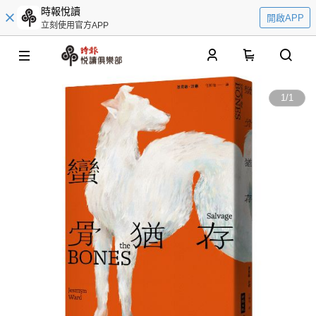
時報悅讀
開啟APP
立刻使用官方APP
0
1
/
1