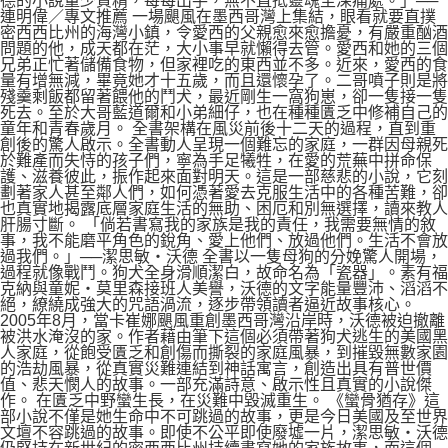
德的小說量少質精，每每出手，無不直抵靈魂至深痛處。」──
連明偉／專文推薦 一場颶風在墨西哥灣上集結，眼看就要直撲
密西西比州的海灣小鎮，令愛西的父親愈來愈擔憂，有嚴重酗酒
問題的他，成天都在茫，大小事早就懶得去管。愛西和她的三個
兄弟正忙著儲備食物，但家裡吃的東西並不多。近來，愛西的食
量有增無減，畢竟她才十五歲，而且還懷孕了。二哥噴子則是將
殘羹剩飯都留著餵他的鬥犬，最近剛生一窩狗崽，卻一隻接一隻
死去。至於大哥藍道爾和小弟細仔，也在種種匱乏中修補自己的
童年和青春歲月。 全書架構在風災前後十二天的過程，直到重
創後的驚人啟示。全書動人呈現一個難忘的家庭，一群因母親死
於難產而失恃的孩子們，寧為手足犧牲，在愛的荒蕪中拼命保
護、滋養彼此，振作起來面對明天。這是一部慈悲的小說，它刻
劃著家人甚至鄰人們，如何憑著愛去克服生活中的各種苦難，卻
也真實地揭露底層家庭生活的無助、困厄和別無選擇，讀來教人
肝腸寸斷。 「倘若書寫我的家族是我的責任，我需要無情的敘
事，我不能磨平角色的銳角、愛上他們、放過他們。生活不會放
過我們。」──潔思敏‧沃德 全書以一隻母狗的分娩驚人開場，
過程就像戰鬥。狗犬全身滑順潔白，故命名為「瓷器」。素有福
克納與童妮‧莫里森接班人美譽，沃德的文字能量豐沛、滔滔不
絕，繚繞成強大的咒語渦流，逐步帶領讀者逼近故事核心。
2005年8月，當卡崔娜颶風重創墨西哥灣沿岸時，沃德被迫撤離
被洪水淹沒的家。作者藉由筆下這個必須帶著狗犬逃生的美國黑
人家庭，從飽受匱乏和創傷而撕裂的家庭風暴，到摧毀無數家園
的浩劫風暴，從真實災難連結到神話寓言，創造出具有普世價
值、悲天憫人的故事。一部充滿詩意、啟示性且真實的小說傑
作。 在匱乏中野蠻生長，在災難中毀滅重生。 《蠻骨猶存》這
部小說不僅是她生命中不可跳過的故事，更是今日美國及至世界
文壇不容跳過的故事。即使不公平即使廢墟一片，潔思敏‧沃德