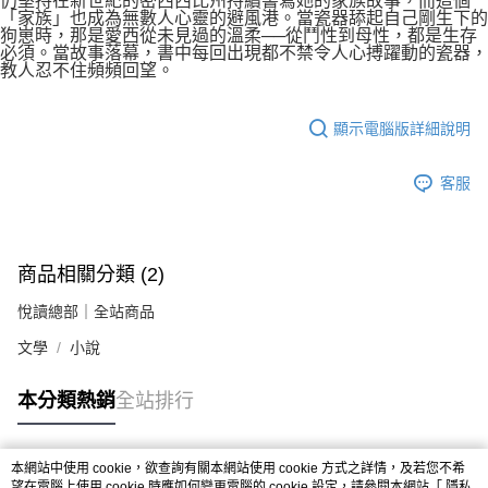
仍堅持在新世紀的密西西比州持續書寫她的家族故事，而這個
「家族」也成為無數人心靈的避風港。當瓷器舔起自己剛生下的
狗崽時，那是愛西從未見過的溫柔──從鬥性到母性，都是生存
必須。當故事落幕，書中每回出現都不禁令人心搏躍動的瓷器，
教人忍不住頻頻回望。
顯示電腦版詳細說明
客服
商品相關分類 (2)
悅讀總部｜全站商品
文學
小說
本分類熱銷
全站排行
本網站中使用 cookie，欲查詢有關本網站使用 cookie 方式之詳情，及若您不希
熱門標籤
望在電腦上使用 cookie 時應如何變更電腦的 cookie 設定，請參閱本網站「
隱私