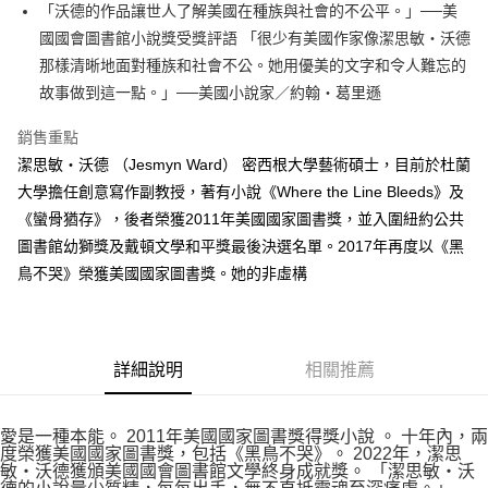
「沃德的作品讓世人了解美國在種族與社會的不公平。」──美
付款後全家取貨
國國會圖書館小說獎受獎評語 「很少有美國作家像潔思敏‧沃德
每筆NT$60，滿NT$499(含以上)免運費
那樣清晰地面對種族和社會不公。她用優美的文字和令人難忘的
付款後7-11取貨
故事做到這一點。」──美國小說家／約翰‧葛里遜
每筆NT$60，滿NT$499(含以上)免運費
銷售重點
宅配
潔思敏‧沃德 （Jesmyn Ward） 密西根大學藝術碩士，目前於杜蘭
每筆NT$100，滿NT$499(含以上)免運費
大學擔任創意寫作副教授，著有小說《Where the Line Bleeds》及
《蠻骨猶存》，後者榮獲2011年美國國家圖書獎，並入圍紐約公共
圖書館幼獅獎及戴頓文學和平獎最後決選名單。2017年再度以《黑
鳥不哭》榮獲美國國家圖書獎。她的非虛構
詳細說明
相關推薦
愛是一種本能。 2011年美國國家圖書獎得獎小說 。 十年內，兩
度榮獲美國國家圖書獎，包括《黑鳥不哭》。 2022年，潔思
敏‧沃德獲頒美國國會圖書館文學終身成就獎。 「潔思敏‧沃